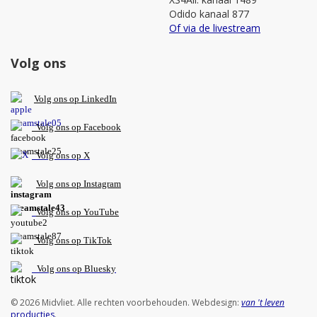
Odido kanaal 877
Of via de livestream
Volg ons
V
olg ons op L
inkedIn
Volg ons op Facebook
Volg ons op X
Volg ons op Instagram
Volg
ons op
YouTube
Volg ons op TikTok
Volg ons op Bluesky
© 2026 Midvliet. Alle rechten voorbehouden. Webdesign:
van 't leven
producties
.