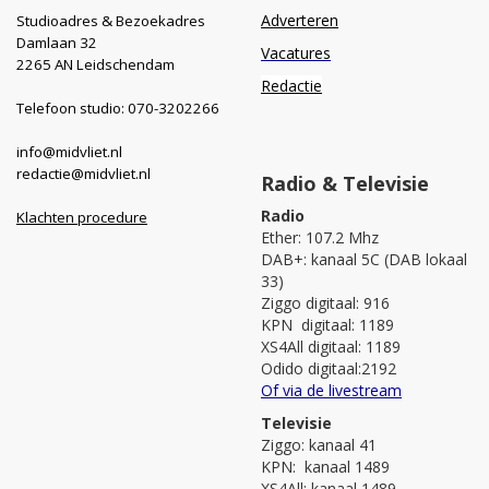
Adverteren
Studioadres & Bezoekadres
Damlaan 32
Vacatures
2265 AN Leidschendam
Redactie
Telefoon studio: 070-3202266
info@midvliet.nl
redactie@midvliet.nl
Radio & Televisie
Radio
Klachten procedure
Ether: 107.2 Mhz
DAB+: kanaal 5C (DAB lokaal
33)
Ziggo digitaal: 916
KPN digitaal: 1189
XS4All digitaal: 1189
Odido digitaal:2192
Of via de livestream
Televisie
Ziggo: kanaal 41
KPN: kanaal 1489
XS4All: kanaal 1489