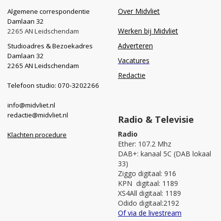
Over Midvliet
Algemene correspondentie
Damlaan 32
Werken bij Midvliet
2265 AN Leidschendam
Adverteren
Studioadres & Bezoekadres
Damlaan 32
Vacatures
2265 AN Leidschendam
Redactie
Telefoon studio: 070-3202266
info@midvliet.nl
redactie@midvliet.nl
Radio & Televisie
Radio
Klachten procedure
Ether: 107.2 Mhz
DAB+: kanaal 5C (DAB lokaal
33)
Ziggo digitaal: 916
KPN digitaal: 1189
XS4All digitaal: 1189
Odido digitaal:2192
Of via de livestream