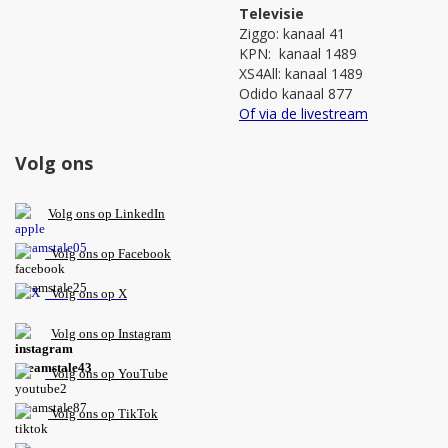
Televisie
Ziggo: kanaal 41
KPN: kanaal 1489
XS4All: kanaal 1489
Odido kanaal 877
Of via de livestream
Volg ons
V
olg ons op L
inkedIn
Volg ons op Facebook
Volg ons op X
Volg ons op Instagram
Volg
ons op
YouTube
Volg ons op TikTok