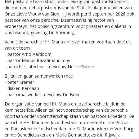
Het pastorale team staat onder leiding van pastoor Broeders,
die momenteel al pastoor is van de Sint Ursula-parochie en van
Onze Lieve Vrouw van Sion. Hij wordt per 6 september 2026 ook
pastoor van onze parochie. Daarnaast is hij rector van
Vronesteyn, het opleidingscentrum voor priesters en diakens in
ons bisdom, gevestigd in Voorburg.
Vanuit de parochie HH. Maria en Jozef maken voortaan deel uit
van dit team:
- pastor Arno Aardoom
- pastor Marius Razafimandimby
- parochie-catecheet mevrouw Nellie Plaizier
Zij zullen gaan samenwerken met:
- pater Kremer
- diaken Kerklaan
- pastoraal werker mevrouw De Boer
De organisatie van de HH. Maria en Jozefparochie blijft in de
kern hetzelfde. Alleen zal het voorzitterschap van de parochie
voortaan onder voorzitterschap staan van pastoor Broeders. De
parochie HH. Maria en Jozef bestaat momenteel uit de Petrus-
en Pauluskerk in Leidschendam, de St. Martinuskerk in Voorburg
en de Benedictuskerk en Maria Bernadettekerk in Rijswijk.