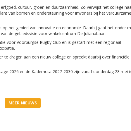
erfgoed, cultuur, groen en duurzaamheid. Zo verwijst het college na
ant van bomen en ondersteuning voor inwoners bij het verduurzam
en op het gebied van innovatie en economie. Daarbij gaat het onder 
g van de gebiedsvisie voor winkelcentrum De Julianabaan.
ie voor Voorburgse Rugby Club en is gestart met een regionaal
cipatie.
ver te dragen aan een nieuw college en spreekt daarbij over financiële
rtage 2026 en de Kadernota 2027-2030 zijn vanaf donderdag 28 mei i
MEER NIEUWS