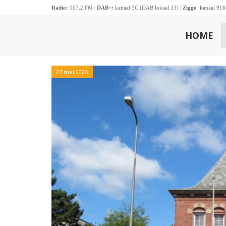
Radio:
107.2 FM |
DAB+:
kanaal 5C (DAB lokaal 33) |
Ziggo
kanaal 916
HOME
27 mei 2026