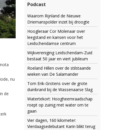
Podcast
Waarom Rijnland de Nieuwe
Driemanspolder inzet bij droogte
Hoogleraar Cor Molenaar over
leegstand en kansen voor het
Leidschendamse centrum
Wijkvereniging Leidschendam-Zuid
bestaat 50 jaar en viert jubileum
rnota
Roeland Hillen over de stilstaande
wieken van De Salamander
iode, nu
Tom Erik-Grotens over de grote
duinbrand bij de Wassenaarse Slag
in de
Watertekort: Hoogheemraadschap
roept op zuinig met water om te
gaan
terk
Vier dagen, 160 kilometer:
Vierdaagsedebutant Karin blikt terug