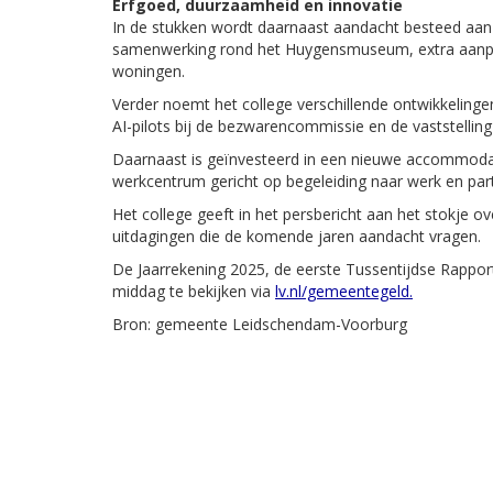
Erfgoed, duurzaamheid en innovatie
In de stukken wordt daarnaast aandacht besteed aan 
samenwerking rond het Huygensmuseum, extra aanpl
woningen.
Verder noemt het college verschillende ontwikkeling
AI-pilots bij de bezwarencommissie en de vaststellin
Daarnaast is geïnvesteerd in een nieuwe accommodat
werkcentrum gericht op begeleiding naar werk en parti
Het college geeft in het persbericht aan het stokje o
uitdagingen die de komende jaren aandacht vragen.
De Jaarrekening 2025, de eerste Tussentijdse Rappo
middag te bekijken via
lv.nl/gemeentegeld.
Bron: gemeente Leidschendam-Voorburg