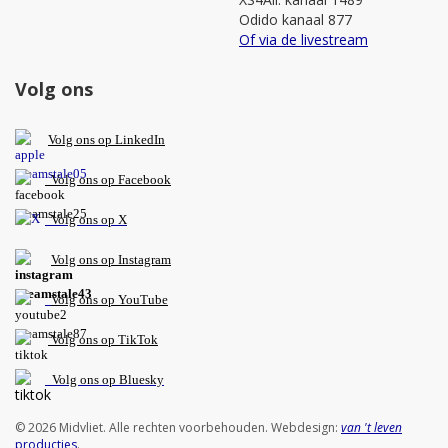
Odido kanaal 877
Of via de livestream
Volg ons
V
olg ons op L
inkedIn
Volg ons op Facebook
Volg ons op X
Volg ons op Instagram
Volg
ons op
YouTube
Volg ons op TikTok
Volg ons op Bluesky
© 2026 Midvliet. Alle rechten voorbehouden. Webdesign:
van 't leven
producties
.