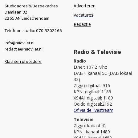
Adverteren
Studioadres & Bezoekadres
Damlaan 32
Vacatures
2265 AN Leidschendam
Redactie
Telefoon studio: 070-3202266
info@midvliet.nl
redactie@midvliet.nl
Radio & Televisie
Radio
Klachten procedure
Ether: 107.2 Mhz
DAB+: kanaal 5C (DAB lokaal
33)
Ziggo digitaal: 916
KPN digitaal: 1189
XS4All digitaal: 1189
Odido digitaal:2192
Of via de livestream
Televisie
Ziggo: kanaal 41
KPN: kanaal 1489
XS4All: kanaal 1489