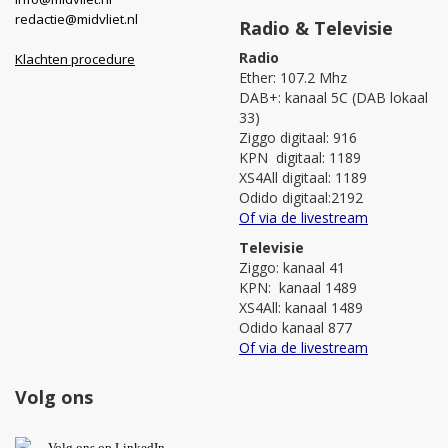
redactie@midvliet.nl
Radio & Televisie
Radio
Klachten procedure
Ether: 107.2 Mhz
DAB+: kanaal 5C (DAB lokaal
33)
Ziggo digitaal: 916
KPN digitaal: 1189
XS4All digitaal: 1189
Odido digitaal:2192
Of via de livestream
Televisie
Ziggo: kanaal 41
KPN: kanaal 1489
XS4All: kanaal 1489
Odido kanaal 877
Of via de livestream
Volg ons
V
olg ons op L
inkedIn