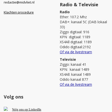
redactie@midvliet.nl
Radio & Televisie
Radio
Klachten procedure
Ether: 107.2 Mhz
DAB+: kanaal 5C (DAB lokaal
33)
Ziggo digitaal: 916
KPN digitaal: 1189
XS4All digitaal: 1189
Odido digitaal:2192
Of via de livestream
Televisie
Ziggo: kanaal 41
KPN: kanaal 1489
XS4All: kanaal 1489
Odido kanaal 877
Of via de livestream
Volg ons
V
olg ons op L
inkedIn