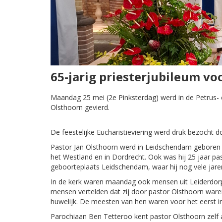
65-jarig priesterjubileum vo
Maandag 25 mei (2e Pinksterdag) werd in de Petrus- 
Olsthoorn gevierd.
De feestelijke Eucharistieviering werd druk bezocht 
Pastor Jan Olsthoorn werd in Leidschendam geboren e
het Westland en in Dordrecht. Ook was hij 25 jaar past
geboorteplaats Leidschendam, waar hij nog vele jaren 
In de kerk waren maandag ook mensen uit Leiderdorp, 
mensen vertelden dat zij door pastor Olsthoorn ware
huwelijk. De meesten van hen waren voor het eerst i
Parochiaan Ben Tetteroo kent pastor Olsthoorn zelf al