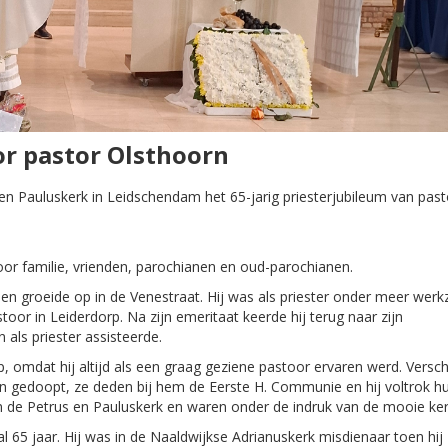
or pastor Olsthoorn
en Pauluskerk in Leidschendam het 65-jarig priesterjubileum van past
door familie, vrienden, parochianen en oud-parochianen.
n groeide op in de Venestraat. Hij was als priester onder meer werk
oor in Leiderdorp. Na zijn emeritaat keerde hij terug naar zijn
als priester assisteerde.
omdat hij altijd als een graag geziene pastoor ervaren werd. Versch
n gedoopt, ze deden bij hem de Eerste H. Communie en hij voltrok h
n de Petrus en Pauluskerk en waren onder de indruk van de mooie ker
 65 jaar. Hij was in de Naaldwijkse Adrianuskerk misdienaar toen hij 