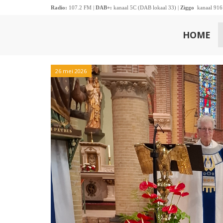
Radio:
107.2 FM |
DAB+:
kanaal 5C (DAB lokaal 33) |
Ziggo
kanaal 916
HOME
26 mei 2026