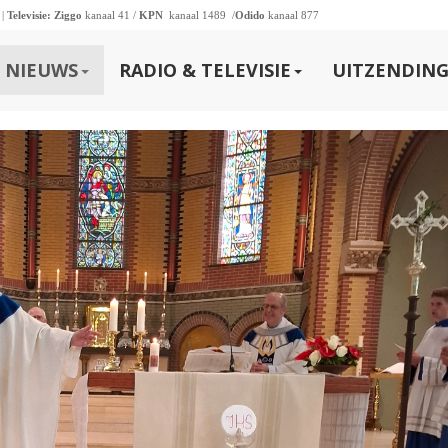
 |
Televisie:
Ziggo
kanaal 41 /
KPN
kanaal 1489 /
Odido
kanaal 877
NIEUWS
RADIO & TELEVISIE
UITZENDING