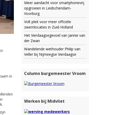
Meer aandacht voor smartphonevrij
opgroeien in Leidschendam-
Voorburg
Volt pleit voor meer officiële
zwemlocaties in Zuid-Holland
Het Vierdaagsegevoel van Jannie van
der Zwan
Wandelende wethouder Philip van
or
Veller bij Nijmeegse Vierdaagse
Column burgemeester Vroom
zaam in
illenden
un
Werken bij Midvliet
k.
zijn