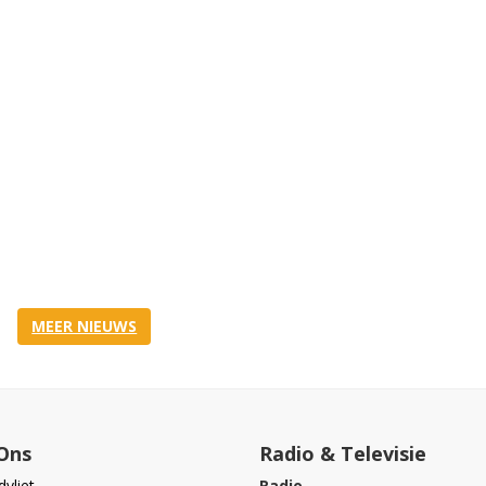
MEER NIEUWS
Ons
Radio & Televisie
vliet
Radio