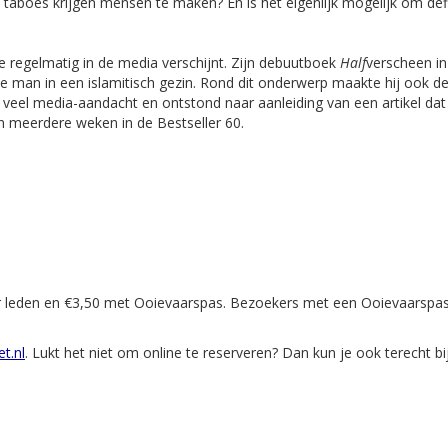
 taboes krijgen mensen te maken? En is het eigenlijk mogelijk om defi
ie regelmatig in de media verschijnt. Zijn debuutboek
Half
verscheen i
le man in een islamitisch gezin. Rond dit onderwerp maakte hij ook d
 veel media-aandacht en ontstond naar aanleiding van een artikel dat 
n meerdere weken in de Bestseller 60.
or leden en €3,50 met Ooievaarspas. Bezoekers met een Ooievaarspa
t.nl
. Lukt het niet om online te reserveren? Dan kun je ook terecht bi