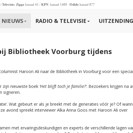
 |
Televisie:
Ziggo
kanaal 41 /
KPN
kanaal 1489 /
Odido
kanaal 877
NIEUWS
RADIO & TELEVISIE
UITZENDING
bij Bibliotheek Voorburg tijdens
columnist Haroon Ali naar de Bibliotheek in Voorburg voor een speci
r zijn nieuwste boek
‘Het blijft toch je familie?’
. Bezoekers krijgen na a
n signeren.
tie’. Wat gebeurt er als je breekt met de generaties vóór je? Of wan
eze avond spreekt interviewer Alka Anna Goos met Haroon Ali over
amen met ervaringsdeskundigen en experts de verschillende lagen va