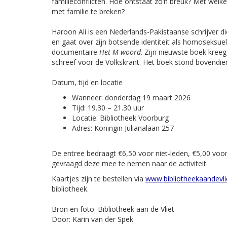
familieconflicten. Hoe ontstaat zo’n breuk? Met welke
met familie te breken?
Haroon Ali is een Nederlands-Pakistaanse schrijver d
en gaat over zijn botsende identiteit als homoseksue
documentaire
Het M-woord
. Zijn nieuwste boek kreeg
schreef voor de Volkskrant. Het boek stond bovendie
Datum, tijd en locatie
Wanneer: donderdag 19 maart 2026
Tijd: 19.30 – 21.30 uur
Locatie: Bibliotheek Voorburg
Adres: Koningin Julianalaan 257
De entree bedraagt €6,50 voor niet-leden, €5,00 vo
gevraagd deze mee te nemen naar de activiteit.
Kaartjes zijn te bestellen via
www.bibliotheekaandevlie
bibliotheek.
Bron en foto: Bibliotheek aan de Vliet
Door: Karin van der Spek