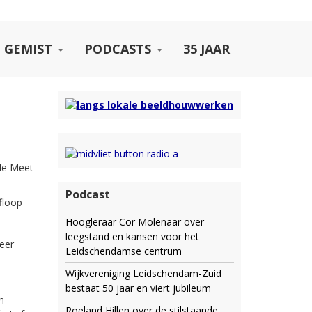
 GEMIST
PODCASTS
35 JAAR
ale Meet
Podcast
floop
Hoogleraar Cor Molenaar over
leegstand en kansen voor het
neer
Leidschendamse centrum
Wijkvereniging Leidschendam-Zuid
bestaat 50 jaar en viert jubileum
n
Roeland Hillen over de stilstaande