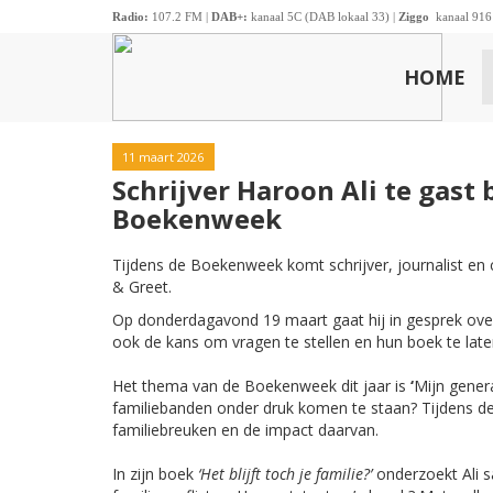
Radio:
107.2 FM |
DAB+:
kanaal 5C (DAB lokaal 33) |
Ziggo
kanaal 916
HOME
11 maart 2026
Schrijver Haroon Ali te gast 
Boekenweek
Tijdens de Boekenweek komt schrijver, journalist en 
& Greet.
Op donderdagavond 19 maart gaat hij in gesprek ove
ook de kans om vragen te stellen en hun boek te late
Het thema van de Boekenweek dit jaar is
‘
Mijn genera
familiebanden onder druk komen te staan? Tijdens d
familiebreuken en de impact daarvan.
In zijn boek
‘Het blijft toch je familie?’
onderzoekt Ali s