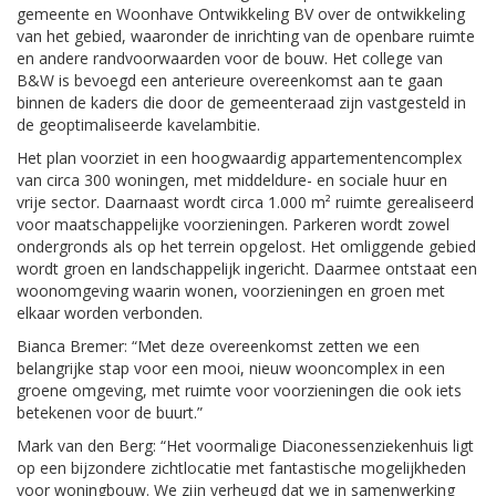
gemeente en Woonhave Ontwikkeling BV over de ontwikkeling
van het gebied, waaronder de inrichting van de openbare ruimte
en andere randvoorwaarden voor de bouw. Het college van
B&W is bevoegd een anterieure overeenkomst aan te gaan
binnen de kaders die door de gemeenteraad zijn vastgesteld in
de geoptimaliseerde kavelambitie.
Het plan voorziet in een hoogwaardig appartementencomplex
van circa 300 woningen, met middeldure- en sociale huur en
vrije sector. Daarnaast wordt circa 1.000 m² ruimte gerealiseerd
voor maatschappelijke voorzieningen. Parkeren wordt zowel
ondergronds als op het terrein opgelost. Het omliggende gebied
wordt groen en landschappelijk ingericht. Daarmee ontstaat een
woonomgeving waarin wonen, voorzieningen en groen met
elkaar worden verbonden.
Bianca Bremer: “Met deze overeenkomst zetten we een
belangrijke stap voor een mooi, nieuw wooncomplex in een
groene omgeving, met ruimte voor voorzieningen die ook iets
betekenen voor de buurt.”
Mark van den Berg: “Het voormalige Diaconessenziekenhuis ligt
op een bijzondere zichtlocatie met fantastische mogelijkheden
voor woningbouw. We zijn verheugd dat we in samenwerking