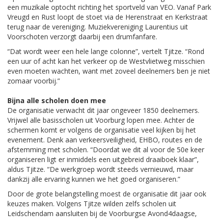
een muzikale optocht richting het sportveld van VEO. Vanaf Park
Vreugd en Rust loopt de stoet via de Herenstraat en Kerkstraat
terug naar de vereniging. Muziekvereniging Laurentius uit
Voorschoten verzorgt daarbij een drumfanfare.
“Dat wordt weer een hele lange colonne”, vertelt Tjitze. “Rond
een uur of acht kan het verkeer op de Westvlietweg misschien
even moeten wachten, want met zoveel deelnemers ben je niet
zomaar voorbij.”
Bijna alle scholen doen mee
De organisatie verwacht dit jaar ongeveer 1850 deelnemers.
Vrijwel alle basisscholen uit Voorburg lopen mee. Achter de
schermen komt er volgens de organisatie veel kijken bij het
evenement. Denk aan verkeersveiligheid, EHBO, routes en de
afstemming met scholen. “Doordat we dit al voor de 50e keer
organiseren ligt er inmiddels een uitgebreid draaiboek klaar”,
aldus Tjitze. “De werkgroep wordt steeds vernieuwd, maar
dankzij alle ervaring kunnen we het goed organiseren.”
Door de grote belangstelling moest de organisatie dit jaar ook
keuzes maken. Volgens Tjitze wilden zelfs scholen uit
Leidschendam aansluiten bij de Voorburgse Avond4daagse,