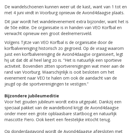
De wandelschoenen kunnen weer uit de kast, want van 1 tot en
met 4 juni vindt in Voorburg opnieuw de Avond4daagse plaats.
Dit jaar wordt het wandelevenement extra bijzonder, want het is
de 50e editie. De organisatie is in handen van VEO Korfbal en
verwacht opnieuw een groot deelnemersveld.
Volgens Tjitze van VEO Korfbal is de organisatie door de
korfbalvereniging historisch zo gegroeid. Op de vraag waarom
juist een korfbalvereniging de Avond4daagse organiseert, legt
hij uit dat dit al heel lang zo is. “Het is natuurlijk een sportieve
activiteit. Bovendien zitten sportverenigingen wat meer aan de
rand van Voorburg. Waarschijnlijk is ooit besloten om het
evenement naar VEO te halen om ook de aandacht van de
jeugd op die sportverenigingen te vestigen.”
Bijzondere jubileumeditie
Voor het gouden jubileum wordt extra uitgepakt. Dankzij een
speciaal pakket van de wandelbond krijgt de Avond4daagse
onder meer een grote opblaasbare startboog en natuurlijk
mascotte Fiero. Ook keert een feestelijke intocht terug.
Op donderdagavond wordt de Avond4daagse afgesloten met