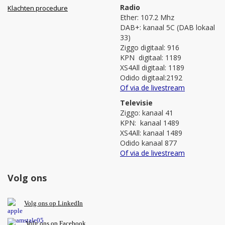
Radio
Klachten procedure
Ether: 107.2 Mhz
DAB+: kanaal 5C (DAB lokaal
33)
Ziggo digitaal: 916
KPN digitaal: 1189
XS4All digitaal: 1189
Odido digitaal:2192
Of via de livestream
Televisie
Ziggo: kanaal 41
KPN: kanaal 1489
XS4All: kanaal 1489
Odido kanaal 877
Of via de livestream
Volg ons
V
olg ons op L
inkedIn
Volg ons op Facebook