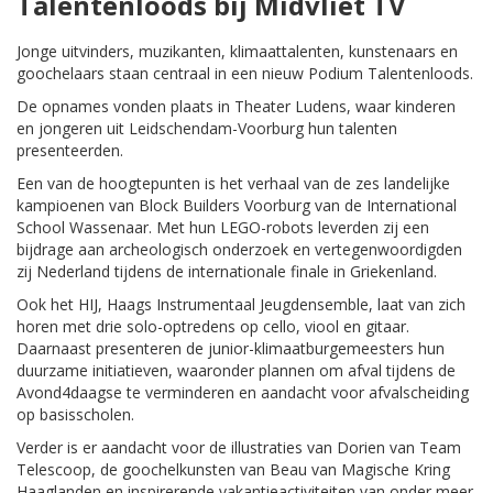
Talentenloods bij Midvliet TV
Jonge uitvinders, muzikanten, klimaattalenten, kunstenaars en
goochelaars staan centraal in een nieuw Podium Talentenloods.
De opnames vonden plaats in Theater Ludens, waar kinderen
en jongeren uit Leidschendam-Voorburg hun talenten
presenteerden.
Een van de hoogtepunten is het verhaal van de zes landelijke
kampioenen van Block Builders Voorburg van de International
School Wassenaar. Met hun LEGO-robots leverden zij een
bijdrage aan archeologisch onderzoek en vertegenwoordigden
zij Nederland tijdens de internationale finale in Griekenland.
Ook het HIJ, Haags Instrumentaal Jeugdensemble, laat van zich
horen met drie solo-optredens op cello, viool en gitaar.
Daarnaast presenteren de junior-klimaatburgemeesters hun
duurzame initiatieven, waaronder plannen om afval tijdens de
Avond4daagse te verminderen en aandacht voor afvalscheiding
op basisscholen.
Verder is er aandacht voor de illustraties van Dorien van Team
Telescoop, de goochelkunsten van Beau van Magische Kring
Haaglanden en inspirerende vakantieactiviteiten van onder meer