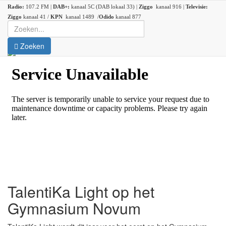
Radio:
107.2 FM |
DAB+:
kanaal 5C (DAB lokaal 33) |
Ziggo
kanaal 916 |
Televisie:
Ziggo
kanaal 41 /
KPN
kanaal 1489 /
Odido
kanaal 877
Zoeken
TalentiKa Light op het
Gymnasium Novum