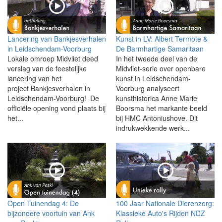
Lancering van Bankjesverhalen
Kunst in LV: Albert Termote &
in Leidschendam-Voorburg
De Barmhartige Samaritaan
Lokale omroep Midvliet deed
In het tweede deel van de
verslag van de feestelijke
Midvliet-serie over openbare
lancering van het
kunst in Leidschendam-
project Bankjesverhalen in
Voorburg analyseert
Leidschendam-Voorburg! De
kunsthistorica Anne Marie
officiële opening vond plaats bij
Boorsma het markante beeld
het...
bij HMC Antoniushove. Dit
indrukwekkende werk...
Open Tuinendag 4: De
100 Jaar Nationale Dierenzorg:
bijzondere voortuin van Ank
Klassieke Auto's Rijden NDZ