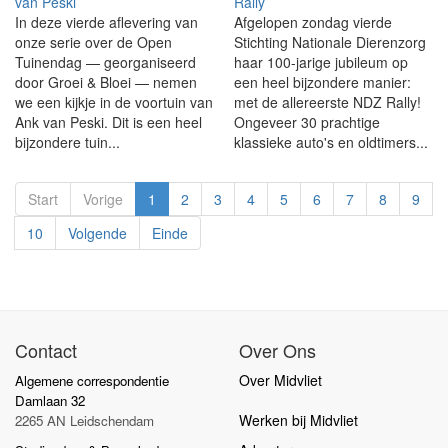
van Peski
Rally
In deze vierde aflevering van
Afgelopen zondag vierde
onze serie over de Open
Stichting Nationale Dierenzorg
Tuinendag — georganiseerd
haar 100-jarige jubileum op
door Groei & Bloei — nemen
een heel bijzondere manier:
we een kijkje in de voortuin van
met de allereerste NDZ Rally!
Ank van Peski. Dit is een heel
Ongeveer 30 prachtige
bijzondere tuin...
klassieke auto's en oldtimers...
Start
Vorige
1
2
3
4
5
6
7
8
9
10
Volgende
Einde
Contact
Over Ons
Over Midvliet
Algemene correspondentie
Damlaan 32
Werken bij Midvliet
2265 AN Leidschendam