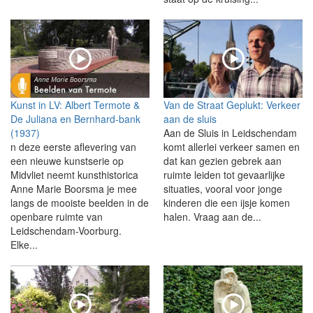
Kunst in LV: Albert Termote &
Van de Straat Geplukt: Verkeer
De Juliana en Bernhard-bank
aan de sluis
(1937)
Aan de Sluis in Leidschendam
n deze eerste aflevering van
komt allerlei verkeer samen en
een nieuwe kunstserie op
dat kan gezien gebrek aan
Midvliet neemt kunsthistorica
ruimte leiden tot gevaarlijke
Anne Marie Boorsma je mee
situaties, vooral voor jonge
langs de mooiste beelden in de
kinderen die een ijsje komen
openbare ruimte van
halen. Vraag aan de...
Leidschendam-Voorburg.
Elke...