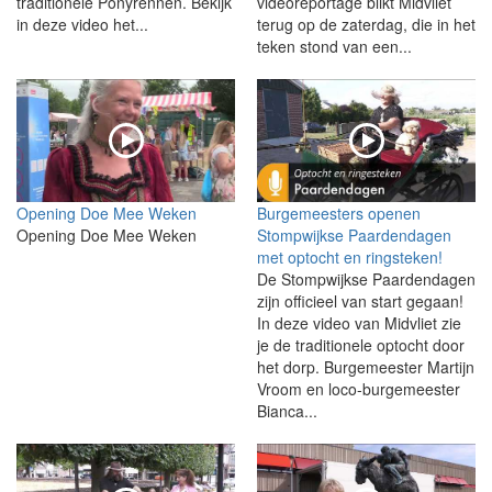
traditionele Ponyrennen. Bekijk
videoreportage blikt Midvliet
in deze video het...
terug op de zaterdag, die in het
teken stond van een...
Opening Doe Mee Weken
Burgemeesters openen
Opening Doe Mee Weken
Stompwijkse Paardendagen
met optocht en ringsteken!
De Stompwijkse Paardendagen
zijn officieel van start gegaan!
In deze video van Midvliet zie
je de traditionele optocht door
het dorp. Burgemeester Martijn
Vroom en loco-burgemeester
Bianca...