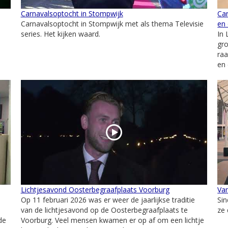
Carnavalsoptocht in Stompwijk
Ca
Carnavalsoptocht in Stompwijk met als thema Televisie
en
series. Het kijken waard.
In 
gro
raa
en 
Lichtjesavond Oosterbegraafplaats Voorburg
Van
Op 11 februari 2026 was er weer de jaarlijkse traditie
Sin
van de lichtjesavond op de Oosterbegraafplaats te
ze 
de
Voorburg. Veel mensen kwamen er op af om een lichtje