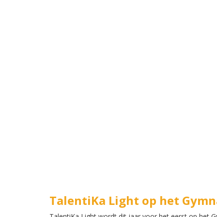
TalentiKa Light op het Gy
TalentiKa Light wordt dit jaar voor het eerst op h