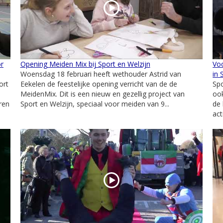
or
Opening Meiden Mix bij Sport en Welzijn
Voo
Woensdag 18 februari heeft wethouder Astrid van
in 
ort
Eekelen de feestelijke opening verricht van de de
Sp
MeidenMix. Dit is een nieuw en gezellig project van
ook
ren
Sport en Welzijn, speciaal voor meiden van 9...
de 
act