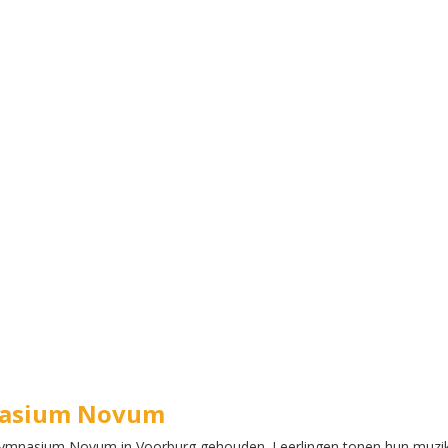
mnasium Novum
et Gymnasium Novum in Voorburg gehouden. Leerlingen tonen hun muzi