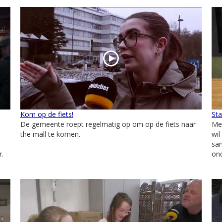
Kom op de fiets!
St
De gemeente roept regelmatig op om op de fiets naar
Me
the mall te komen.
wi
sa
r.
ond