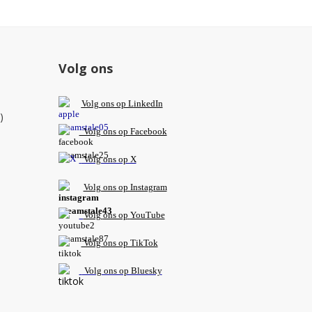
Volg ons
V
olg ons op L
inkedIn
)
Volg ons op Facebook
Volg ons op X
Volg ons op Instagram
Volg
ons op
YouTube
Volg ons op TikTok
Volg ons op Bluesky