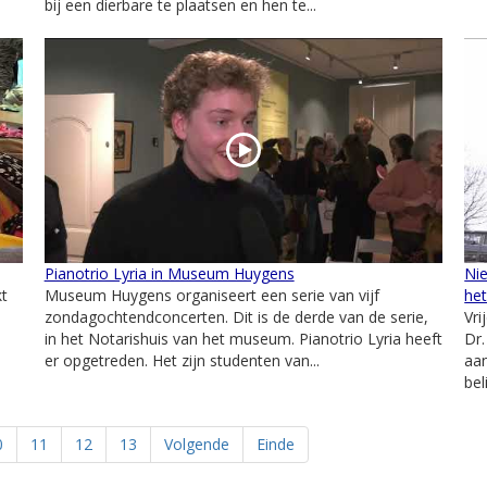
bij een dierbare te plaatsen en hen te...
Pianotrio Lyria in Museum Huygens
Nie
kt
Museum Huygens organiseert een serie van vijf
he
zondagochtendconcerten. Dit is de derde van de serie,
Vri
in het Notarishuis van het museum. Pianotrio Lyria heeft
Dr
er opgetreden. Het zijn studenten van...
aa
bel
0
11
12
13
Volgende
Einde