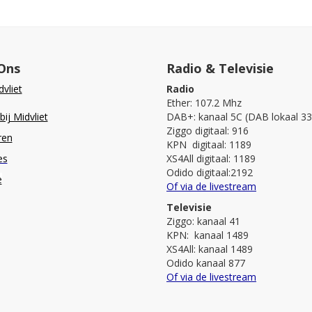
Ons
Radio & Televisie
vliet
Radio
Ether: 107.2 Mhz
ij Midvliet
DAB+: kanaal 5C (DAB lokaal 33
Ziggo digitaal: 916
ren
KPN digitaal: 1189
es
XS4All digitaal: 1189
Odido digitaal:2192
e
Of via de livestream
Televisie
Ziggo: kanaal 41
KPN: kanaal 1489
XS4All: kanaal 1489
Odido kanaal 877
Of via de livestream