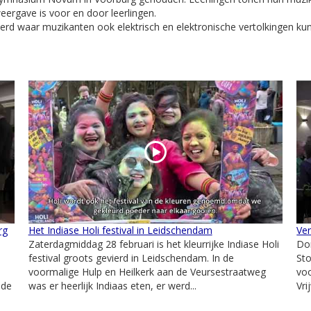
ergave is voor en door leerlingen.
d waar muzikanten ook elektrisch en elektronische vertolkingen kunn
rg
Het Indiase Holi festival in Leidschendam
Ver
Zaterdagmiddag 28 februari is het kleurrijke Indiase Holi
Don
festival groots gevierd in Leidschendam. In de
Sto
voormalige Hulp en Heilkerk aan de Veursestraatweg
vo
 de
was er heerlijk Indiaas eten, er werd...
Vri