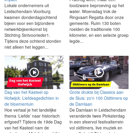
Lokale ondernemers uit
loodzware beproeving op het
Leidschendam-Voorburg
water. Woensdag trok de
kwamen donderdagochtend
Ringvaart Regatta door onze
bijeen voor een bijzondere
gemeente. Ruim 130 boten
netwerkbijeenkomst bij
roeiden de traditionele 100
Stichting Sintvoorieder1.
kilometer, en een selecte groep
Tijdens deze ochtend stonden
legde...
niet alleen het leggen...
Dag van het Kasteel op
Grote drukte bij Classics aan
Hofwijck: Liefdesgedichten in
de Sluis: zo'n 100 Oldtimers op
de bloementuin
de Damlaan
Hoe vertaal je het landelijke
De Damlaan in Leidschendam
thema ‘Liefde’ naar historisch
veranderde twee Pinksterdag
erfgoed? Tijdens de 19de Dag
in een sfeervol festivalterrein
van het Kasteel nam de
vol oldtimers, live muziek en