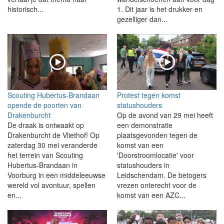
historisch...
1. Dit jaar is het drukker en
gezelliger dan...
Scouting Hubertus-Brandaan
Protest tegen komst
opende de poorten van
statushouders
Drakenburcht
Op de avond van 29 mei heeft
De draak is ontwaakt op
een demonstratie
Drakenburcht de Vliethof! Op
plaatsgevonden tegen de
zaterdag 30 mei veranderde
komst van een
het terrein van Scouting
'Doorstroomlocatie' voor
Hubertus-Brandaan in
statushouders in
Voorburg in een middeleeuwse
Leidschendam. De betogers
wereld vol avontuur, spellen
vrezen onterecht voor de
en...
komst van een AZC...