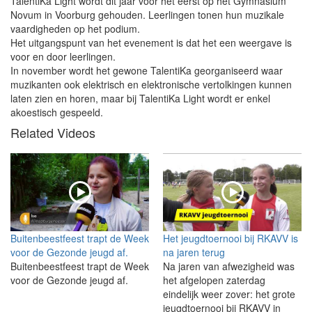
TalentiKa Light wordt dit jaar voor het eerst op het Gymnasium
Novum in Voorburg gehouden. Leerlingen tonen hun muzikale
vaardigheden op het podium.
Het uitgangspunt van het evenement is dat het een weergave is
voor en door leerlingen.
In november wordt het gewone TalentiKa georganiseerd waar
muzikanten ook elektrisch en elektronische vertolkingen kunnen
laten zien en horen, maar bij TalentiKa Light wordt er enkel
akoestisch gespeeld.
Related Videos
Buitenbeestfeest trapt de Week
Het jeugdtoernooi bij RKAVV is
voor de Gezonde jeugd af.
na jaren terug
Buitenbeestfeest trapt de Week
Na jaren van afwezigheid was
voor de Gezonde jeugd af.
het afgelopen zaterdag
eindelijk weer zover: het grote
jeugdtoernooi bij RKAVV in