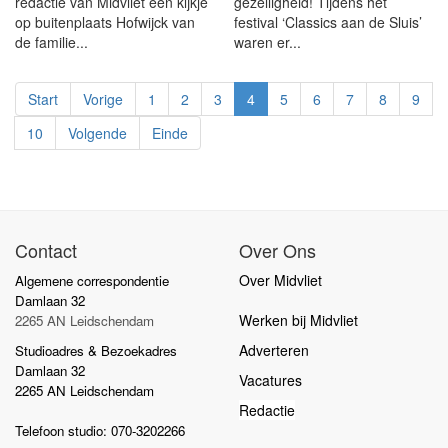
redactie van Midvliet een kijkje
gezelligheid! Tijdens het
op buitenplaats Hofwijck van
festival ‘Classics aan de Sluis’
de familie...
waren er...
Start
Vorige
1
2
3
4
5
6
7
8
9
10
Volgende
Einde
Contact
Over Ons
Over Midvliet
Algemene correspondentie
Damlaan 32
Werken bij Midvliet
2265 AN Leidschendam
Adverteren
Studioadres & Bezoekadres
Damlaan 32
Vacatures
2265 AN Leidschendam
Redactie
Telefoon studio: 070-3202266