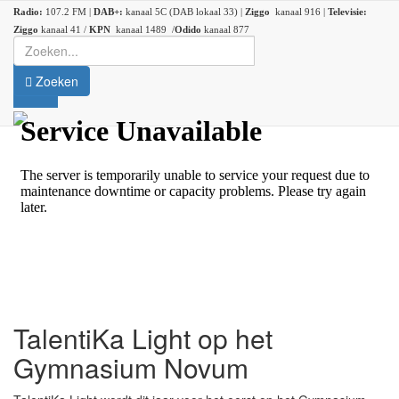
Radio:
107.2 FM |
DAB+:
kanaal 5C (DAB lokaal 33) |
Ziggo
kanaal 916 |
Televisie:
Ziggo
kanaal 41 /
KPN
kanaal 1489 /
Odido
kanaal 877
Zoeken
TalentiKa Light op het
Gymnasium Novum