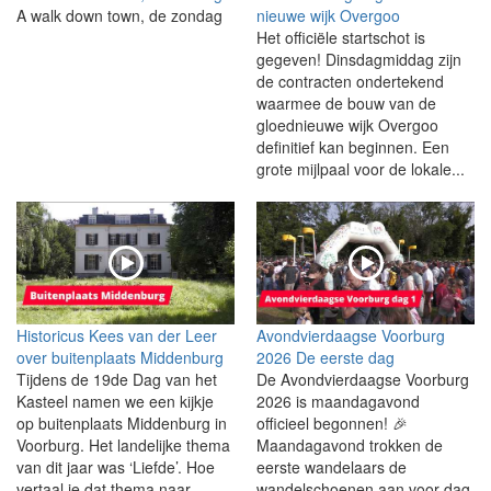
A walk down town, de zondag
nieuwe wijk Overgoo
Het officiële startschot is
gegeven! Dinsdagmiddag zijn
de contracten ondertekend
waarmee de bouw van de
gloednieuwe wijk Overgoo
definitief kan beginnen. Een
grote mijlpaal voor de lokale...
Historicus Kees van der Leer
Avondvierdaagse Voorburg
over buitenplaats Middenburg
2026 De eerste dag
Tijdens de 19de Dag van het
De Avondvierdaagse Voorburg
Kasteel namen we een kijkje
2026 is maandagavond
op buitenplaats Middenburg in
officieel begonnen! 🎉
Voorburg. Het landelijke thema
Maandagavond trokken de
van dit jaar was ‘Liefde’. Hoe
eerste wandelaars de
vertaal je dat thema naar
wandelschoenen aan voor dag