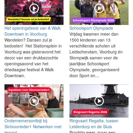
Het openingsfeest van A Walk
Schoolsport Olympiade
Downtown in Voorburg
Vrijdag kwamen meer dan
Wandelen? Dansen zul je
1500 kinderen van 13
bedoelen! Het Stationsplein in
verschillende scholen uit
Voorburg was gisteravond het
Leidschendam, Voorburg én
decor van een drukbezochte
Stompwijk samen voor de
openingsavond van het
jaarlijkse Schoolsport
driedaagse festival A Walk
Olympiade, georganiseerd
Downtown.
door Sport en...
Ondernemersontbijt bij
Ringvaart Regatta, tussen
Sintvoorieder1 Netwerken met
Leiderdorp en de Sluis
impact
Prachtig weer, maar een