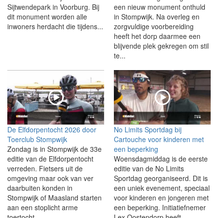
Sijtwendepark in Voorburg. Bij
een nieuw monument onthuld
dit monument worden alle
in Stompwijk. Na overleg en
inwoners herdacht die tijdens...
zorgvuldige voorbereiding
heeft het dorp daarmee een
blijvende plek gekregen om stil
te...
De Elfdorpentocht 2026 door
No Limits Sportdag bij
Toerclub Stompwijk
Cartouche voor kinderen met
Zondag is in Stompwijk de 33e
een beperking
editie van de Elfdorpentocht
Woensdagmiddag is de eerste
verreden. Fietsers uit de
editie van de No Limits
omgeving maar ook van ver
Sportdag georganiseerd. Dit is
daarbuiten konden in
een uniek evenement, speciaal
Stompwijk of Maasland starten
voor kinderen en jongeren met
aan een stoplicht arme
een beperking. Initiatiefnemer
toertocht....
Lex Oostendorp heeft...