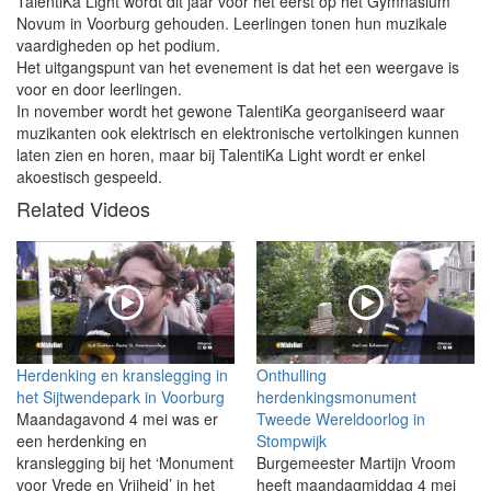
TalentiKa Light wordt dit jaar voor het eerst op het Gymnasium
Novum in Voorburg gehouden. Leerlingen tonen hun muzikale
vaardigheden op het podium.
Het uitgangspunt van het evenement is dat het een weergave is
voor en door leerlingen.
In november wordt het gewone TalentiKa georganiseerd waar
muzikanten ook elektrisch en elektronische vertolkingen kunnen
laten zien en horen, maar bij TalentiKa Light wordt er enkel
akoestisch gespeeld.
Related Videos
Herdenking en kranslegging in
Onthulling
het Sijtwendepark in Voorburg
herdenkingsmonument
Maandagavond 4 mei was er
Tweede Wereldoorlog in
een herdenking en
Stompwijk
kranslegging bij het ‘Monument
Burgemeester Martijn Vroom
voor Vrede en Vrijheid’ in het
heeft maandagmiddag 4 mei