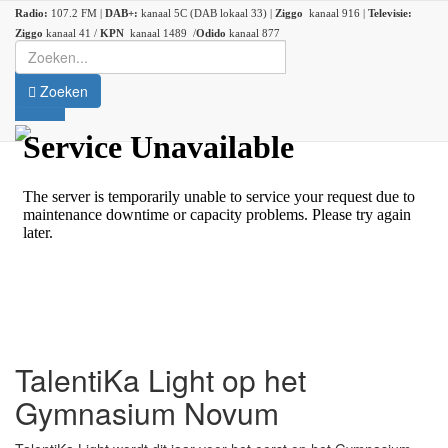
Radio:
107.2 FM |
DAB+:
kanaal 5C (DAB lokaal 33) |
Ziggo
kanaal 916 |
Televisie:
Ziggo
kanaal 41 /
KPN
kanaal 1489 /
Odido
kanaal 877
Zoeken
TalentiKa Light op het
Gymnasium Novum