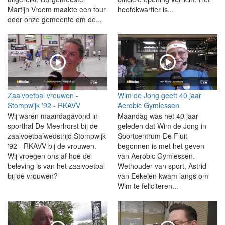
Martijn Vroom maakte een tour
hoofdkwartier is...
door onze gemeente om de...
Zaalvoetbal vrouwen -
Wim de Jong geeft 40 jaar
Stompwijk '92 - RKAVV
Aerobic Gymlessen
Wij waren maandagavond in
Maandag was het 40 jaar
sporthal De Meerhorst bij de
geleden dat Wim de Jong in
zaalvoetbalwedstrijd Stompwijk
Sportcentrum De Fluit
'92 - RKAVV bij de vrouwen.
begonnen is met het geven
Wij vroegen ons af hoe de
van Aerobic Gymlessen.
beleving is van het zaalvoetbal
Wethouder van sport, Astrid
bij de vrouwen?
van Eekelen kwam langs om
Wim te feliciteren...