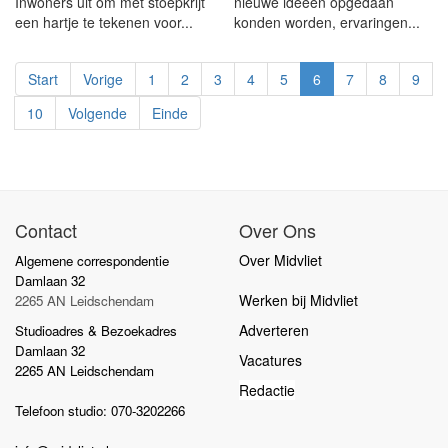
Inwoners uit om met stoepkrijt
nieuwe ideeën opgedaan
een hartje te tekenen voor...
konden worden, ervaringen...
Start
Vorige
1
2
3
4
5
6
7
8
9
10
Volgende
Einde
Contact
Over Ons
Over Midvliet
Algemene correspondentie
Damlaan 32
Werken bij Midvliet
2265 AN Leidschendam
Adverteren
Studioadres & Bezoekadres
Damlaan 32
Vacatures
2265 AN Leidschendam
Redactie
Telefoon studio: 070-3202266