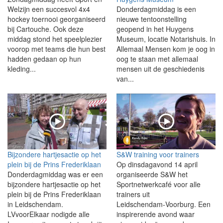
Welzijn een succesvol 4x4
Donderdagmiddag is een
hockey toernooi georganiseerd
nieuwe tentoonstelling
bij Cartouche. Ook deze
geopend in het Huygens
middag stond het speelplezier
Museum, locatie Notarishuis. In
voorop met teams die hun best
Allemaal Mensen kom je oog in
hadden gedaan op hun
oog te staan met allemaal
kleding...
mensen uit de geschiedenis
van...
Bijzondere hartjesactie op het
S&W training voor trainers
plein bij de Prins Frederiklaan
Op dinsdagavond 14 april
Donderdagmiddag was er een
organiseerde S&W het
bijzondere hartjesactie op het
Sportnetwerkcafé voor alle
plein bij de Prins Frederiklaan
trainers uit
in Leidschendam.
Leidschendam‑Voorburg. Een
LVvoorElkaar nodigde alle
inspirerende avond waar