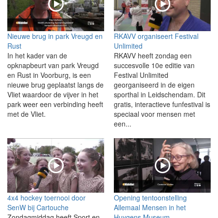
Nieuwe brug in park Vreugd en
RKAVV organiseert Festival
Rust
Unlimited
In het kader van de
RKAVV heeft zondag een
opknapbeurt van park Vreugd
succesvolle 10e editie van
en Rust in Voorburg, is een
Festival Unlimited
nieuwe brug geplaatst langs de
georganiseerd in de eigen
Vliet waardoor de vijver in het
sporthal in Leidschendam. Dit
park weer een verbinding heeft
gratis, interactieve funfestival is
met de Vliet.
speciaal voor mensen met
een...
4x4 hockey toernooi door
Opening tentoonstelling
SenW bij Cartouche
Allemaal Mensen in het
Zondagmiddag heeft Sport en
Huygens Museum