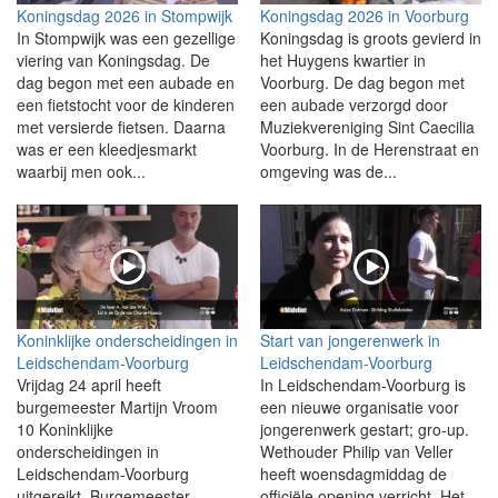
Koningsdag 2026 in Stompwijk
Koningsdag 2026 in Voorburg
In Stompwijk was een gezellige
Koningsdag is groots gevierd in
viering van Koningsdag. De
het Huygens kwartier in
dag begon met een aubade en
Voorburg. De dag begon met
een fietstocht voor de kinderen
een aubade verzorgd door
met versierde fietsen. Daarna
Muziekvereniging Sint Caecilia
was er een kleedjesmarkt
Voorburg. In de Herenstraat en
waarbij men ook...
omgeving was de...
Koninklijke onderscheidingen in
Start van jongerenwerk in
Leidschendam-Voorburg
Leidschendam-Voorburg
Vrijdag 24 april heeft
In Leidschendam-Voorburg is
burgemeester Martijn Vroom
een nieuwe organisatie voor
10 Koninklijke
jongerenwerk gestart; gro-up.
onderscheidingen in
Wethouder Philip van Veller
Leidschendam-Voorburg
heeft woensdagmiddag de
uitgereikt. Burgemeester
officiële opening verricht. Het