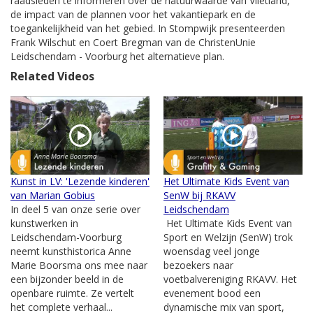
raadsleden te informeren over de natuurwaarde van Vlietland,
de impact van de plannen voor het vakantiepark en de
toegankelijkheid van het gebied. In Stompwijk presenteerden
Frank Wilschut en Coert Bregman van de ChristenUnie
Leidschendam - Voorburg het alternatieve plan.
Related Videos
Kunst in LV: 'Lezende kinderen'
Het Ultimate Kids Event van
van Marian Gobius
SenW bij RKAVV
In deel 5 van onze serie over
Leidschendam
kunstwerken in
Het Ultimate Kids Event van
Leidschendam-Voorburg
Sport en Welzijn (SenW) trok
neemt kunsthistorica Anne
woensdag veel jonge
Marie Boorsma ons mee naar
bezoekers naar
een bijzonder beeld in de
voetbalvereniging RKAVV. Het
openbare ruimte. Ze vertelt
evenement bood een
het complete verhaal...
dynamische mix van sport,