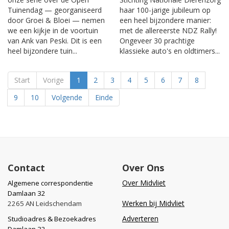
Tuinendag — georganiseerd
haar 100-jarige jubileum op
door Groei & Bloei — nemen
een heel bijzondere manier:
we een kijkje in de voortuin
met de allereerste NDZ Rally!
van Ank van Peski. Dit is een
Ongeveer 30 prachtige
heel bijzondere tuin...
klassieke auto's en oldtimers...
Start
Vorige
1
2
3
4
5
6
7
8
9
10
Volgende
Einde
Contact
Over Ons
Over Midvliet
Algemene correspondentie
Damlaan 32
Werken bij Midvliet
2265 AN Leidschendam
Adverteren
Studioadres & Bezoekadres
Damlaan 32