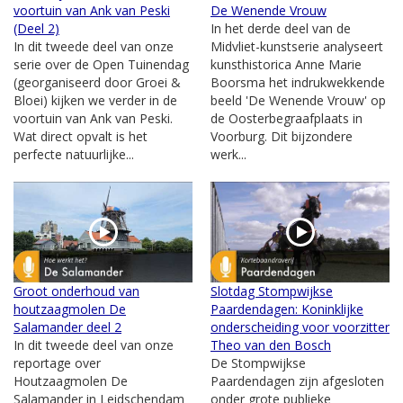
voortuin van Ank van Peski
De Wenende Vrouw
(Deel 2)
In het derde deel van de
In dit tweede deel van onze
Midvliet-kunstserie analyseert
serie over de Open Tuinendag
kunsthistorica Anne Marie
(georganiseerd door Groei &
Boorsma het indrukwekkende
Bloei) kijken we verder in de
beeld 'De Wenende Vrouw' op
voortuin van Ank van Peski.
de Oosterbegraafplaats in
Wat direct opvalt is het
Voorburg. Dit bijzondere
perfecte natuurlijke...
werk...
Groot onderhoud van
Slotdag Stompwijkse
houtzaagmolen De
Paardendagen: Koninklijke
Salamander deel 2
onderscheiding voor voorzitter
In dit tweede deel van onze
Theo van den Bosch
reportage over
De Stompwijkse
Houtzaagmolen De
Paardendagen zijn afgesloten
Salamander in Leidschendam
onder grote publieke