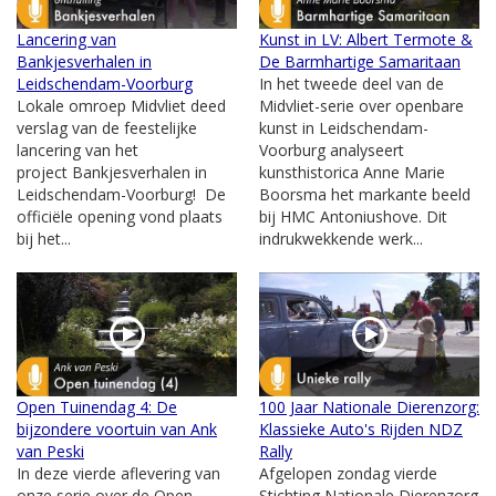
Lancering van
Kunst in LV: Albert Termote &
Bankjesverhalen in
De Barmhartige Samaritaan
Leidschendam-Voorburg
In het tweede deel van de
Lokale omroep Midvliet deed
Midvliet-serie over openbare
verslag van de feestelijke
kunst in Leidschendam-
lancering van het
Voorburg analyseert
project Bankjesverhalen in
kunsthistorica Anne Marie
Leidschendam-Voorburg! De
Boorsma het markante beeld
officiële opening vond plaats
bij HMC Antoniushove. Dit
bij het...
indrukwekkende werk...
Open Tuinendag 4: De
100 Jaar Nationale Dierenzorg:
bijzondere voortuin van Ank
Klassieke Auto's Rijden NDZ
van Peski
Rally
In deze vierde aflevering van
Afgelopen zondag vierde
onze serie over de Open
Stichting Nationale Dierenzorg