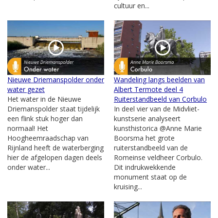
cultuur en...
Nieuwe Driemanspolder onder
Wandeling langs beelden van
water gezet
Albert Termote deel 4
Het water in de Nieuwe
Ruiterstandbeeld van Corbulo
Driemanspolder staat tijdelijk
In deel vier van de Midvliet-
een flink stuk hoger dan
kunstserie analyseert
normaal! Het
kunsthistorica @Anne Marie
Hoogheemraadschap van
Boorsma het grote
Rijnland heeft de waterberging
ruiterstandbeeld van de
hier de afgelopen dagen deels
Romeinse veldheer Corbulo.
onder water...
Dit indrukwekkende
monument staat op de
kruising...