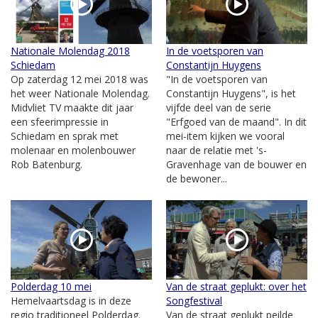
Nationale Molendag 2018
In de voetsporen van
Schiedam
Constantijn Huygens
Op zaterdag 12 mei 2018 was
"In de voetsporen van
het weer Nationale Molendag.
Constantijn Huygens", is het
Midvliet TV maakte dit jaar
vijfde deel van de serie
een sfeerimpressie in
"Erfgoed van de maand". In dit
Schiedam en sprak met
mei-item kijken we vooral
molenaar en molenbouwer
naar de relatie met 's-
Rob Batenburg.
Gravenhage van de bouwer en
de bewoner...
Polderdag 10 mei
Van de straat geplukt: over het
Hemelvaartsdag is in deze
Songfestival
regio traditioneel Polderdag.
Van de straat geplukt peilde