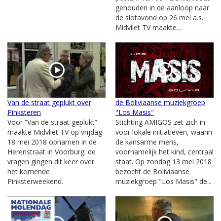
gehouden in de aanloop naar
de slotavond op 26 mei a.s.
Midvliet TV maakte...
Van de straat geplukt over
de Boliviaanse muziekgroep
Pinksteren
"Los Masis"
Voor “Van de straat geplukt”
Stichting AMIGOS zet zich in
maakte Midvliet TV op vrijdag
voor lokale initiatieven, waarin
18 mei 2018 opnamen in de
de kansarme mens,
Herenstraat in Voorburg. de
voornamelijk het kind, centraal
vragen gingen dit keer over
staat. Op zondag 13 mei 2018
het komende
bezocht de Boliviaanse
Pinksterweekend.
muziekgroep "Los Masis" de...