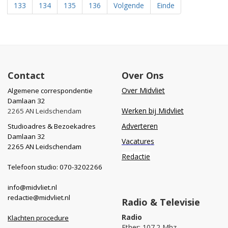
133
134
135
136
Volgende
Einde
Contact
Over Ons
Over Midvliet
Algemene correspondentie
Damlaan 32
Werken bij Midvliet
2265 AN Leidschendam
Adverteren
Studioadres & Bezoekadres
Damlaan 32
Vacatures
2265 AN Leidschendam
Redactie
Telefoon studio: 070-3202266
info@midvliet.nl
redactie@midvliet.nl
Radio & Televisie
Radio
Klachten procedure
Ether: 107.2 Mhz