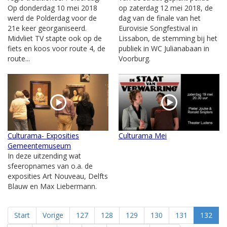
Op donderdag 10 mei 2018
op zaterdag 12 mei 2018, de
werd de Polderdag voor de
dag van de finale van het
21e keer georganiseerd.
Eurovisie Songfestival in
Midvliet TV stapte ook op de
Lissabon, de stemming bij het
fiets en koos voor route 4, de
publiek in WC Julianabaan in
route...
Voorburg.
Culturama- Exposities
Culturama Mei
Gemeentemuseum
In deze uitzending wat
sfeeropnames van o.a. de
exposities Art Nouveau, Delfts
Blauw en Max Liebermann.
Start
Vorige
127
128
129
130
131
132