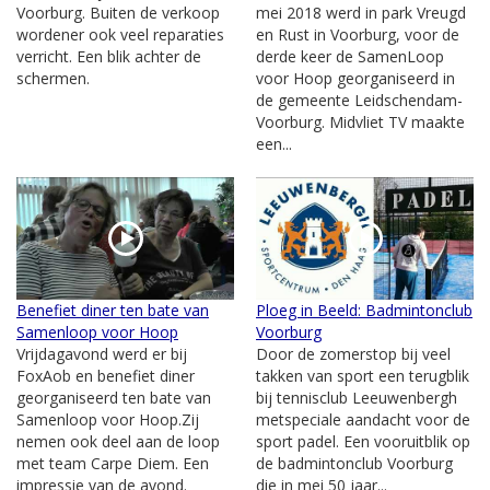
Voorburg. Buiten de verkoop
mei 2018 werd in park Vreugd
wordener ook veel reparaties
en Rust in Voorburg, voor de
verricht. Een blik achter de
derde keer de SamenLoop
schermen.
voor Hoop georganiseerd in
de gemeente Leidschendam-
Voorburg. Midvliet TV maakte
een...
Benefiet diner ten bate van
Ploeg in Beeld: Badmintonclub
Samenloop voor Hoop
Voorburg
Vrijdagavond werd er bij
Door de zomerstop bij veel
FoxAob en benefiet diner
takken van sport een terugblik
georganiseerd ten bate van
bij tennisclub Leeuwenbergh
Samenloop voor Hoop.Zij
metspeciale aandacht voor de
nemen ook deel aan de loop
sport padel. Een vooruitblik op
met team Carpe Diem. Een
de badmintonclub Voorburg
impressie van de avond.
die in mei 50 jaar...