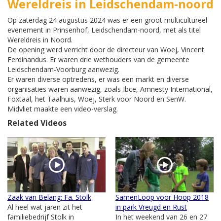
Wereldreis in Leidschendam-noord
Op zaterdag 24 augustus 2024 was er een groot multicultureel
evenement in Prinsenhof, Leidschendam-noord, met als titel
Wereldreis in Noord.
De opening werd verricht door de directeur van Woej, Vincent
Ferdinandus. Er waren drie wethouders van de gemeente
Leidschendam-Voorburg aanwezig.
Er waren diverse optredens, er was een markt en diverse
organisaties waren aanwezig, zoals Ibce, Amnesty International,
Foxtaal, het Taalhuis, Woej, Sterk voor Noord en SenW.
Midvliet maakte een video-verslag.
Related Videos
Zaak van Belang: Fa. Stolk
SamenLoop voor Hoop 2018
Al heel wat jaren zit het
in park Vreugd en Rust
familiebedrijf Stolk in
In het weekend van 26 en 27