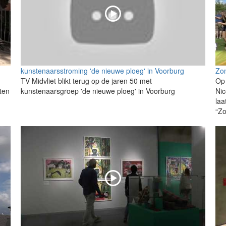
kunstenaarsstroming 'de nieuwe ploeg' in Voorburg
Zon
TV Midvliet blikt terug op de jaren 50 met
Op
ten
kunstenaarsgroep 'de nieuwe ploeg' in Voorburg
Nic
laa
“Zo