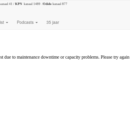
kanaal 41 /
KPN
kanaal 1489 /
Odido
kanaal 877
ist
Podcasts
35 jaar