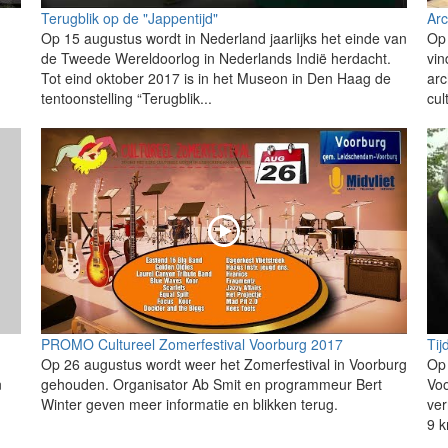
Terugblik op de "Jappentijd"
Arc
Op 15 augustus wordt in Nederland jaarlijks het einde van
Op 
de Tweede Wereldoorlog in Nederlands Indië herdacht.
vin
Tot eind oktober 2017 is in het Museon in Den Haag de
arc
tentoonstelling “Terugblik...
cul
PROMO Cultureel Zomerfestival Voorburg 2017
Tij
Op 26 augustus wordt weer het Zomerfestival in Voorburg
Op
n
gehouden. Organisator Ab Smit en programmeur Bert
Vo
n
Winter geven meer informatie en blikken terug.
ver
9 k