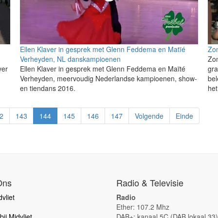
Ellen Klaver in gesprek met Glenn Feddema en Matïé
Zon
Verheyden, NL danskampioenen
Zon
ver
Ellen Klaver in gesprek met Glenn Feddema en Maïté
gra
Verheyden, meervoudig Nederlandse kampioenen, show-
bel
en tiendans 2016.
het
2
143
144
145
146
147
Volgende
Einde
Ons
Radio & Televisie
vliet
Radio
Ether: 107.2 Mhz
ij Midvliet
DAB+: kanaal 5C (DAB lokaal 33)