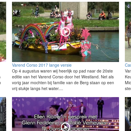
Varend Corso 2017 lange versie
Cas
Op 4 augustus waren wij heerlijk op pad naar de 20ste
Van
s
editie van het Varend Corso door het Westland. Net als
Keu
n
vorig jaar mochten bij familie van de Berg staan op een
Mid
vrij stukje langs het water....
ste