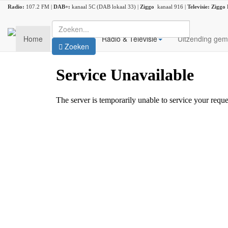
Radio:
107.2 FM |
DAB+:
kanaal 5C (DAB lokaal 33) |
Ziggo
kanaal 916 |
Televisie:
Ziggo
Home
Nieuws
Radio & Televisie
Uitzending gem
Zoeken