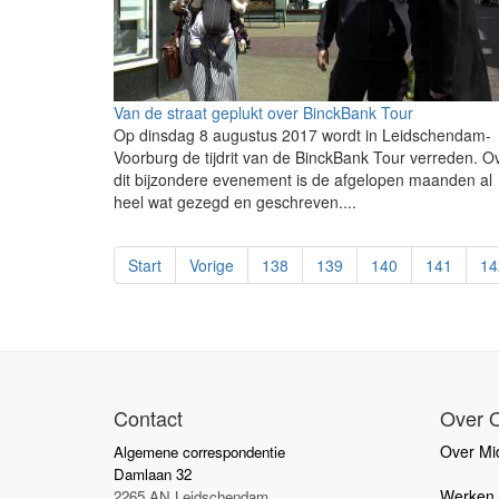
Van de straat geplukt over BinckBank Tour
Op dinsdag 8 augustus 2017 wordt in Leidschendam-
Voorburg de tijdrit van de BinckBank Tour verreden. O
dit bijzondere evenement is de afgelopen maanden al
heel wat gezegd en geschreven....
Start
Vorige
138
139
140
141
14
Contact
Over 
Over Mid
Algemene correspondentie
Damlaan 32
Werken b
2265 AN Leidschendam