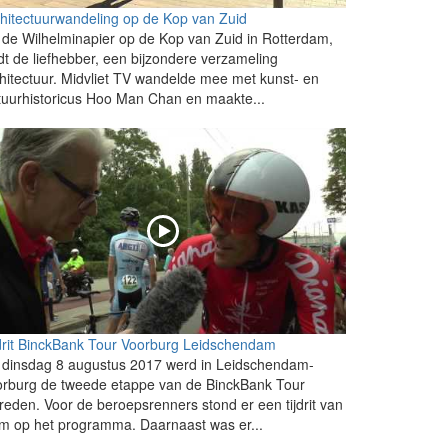
hitectuurwandeling op de Kop van Zuid
de Wilhelminapier op de Kop van Zuid in Rotterdam,
dt de liefhebber, een bijzondere verzameling
hitectuur. Midvliet TV wandelde mee met kunst- en
tuurhistoricus Hoo Man Chan en maakte...
drit BinckBank Tour Voorburg Leidschendam
 dinsdag 8 augustus 2017 werd in Leidschendam-
orburg de tweede etappe van de BinckBank Tour
reden. Voor de beroepsrenners stond er een tijdrit van
m op het programma. Daarnaast was er...