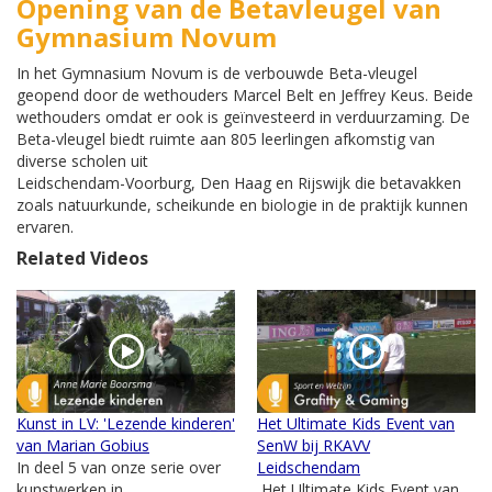
Opening van de Betavleugel van
Gymnasium Novum
In het Gymnasium Novum is de verbouwde Beta-vleugel
geopend door de wethouders Marcel Belt en Jeffrey Keus. Beide
wethouders omdat er ook is geïnvesteerd in verduurzaming. De
Beta-vleugel biedt ruimte aan 805 leerlingen afkomstig van
diverse scholen uit
Leidschendam-Voorburg, Den Haag en Rijswijk die betavakken
zoals natuurkunde, scheikunde en biologie in de praktijk kunnen
ervaren.
Related Videos
Kunst in LV: 'Lezende kinderen'
Het Ultimate Kids Event van
van Marian Gobius
SenW bij RKAVV
In deel 5 van onze serie over
Leidschendam
kunstwerken in
Het Ultimate Kids Event van