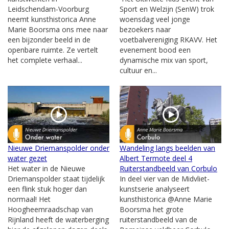
Leidschendam-Voorburg
Sport en Welzijn (SenW) trok
neemt kunsthistorica Anne
woensdag veel jonge
Marie Boorsma ons mee naar
bezoekers naar
een bijzonder beeld in de
voetbalvereniging RKAVV. Het
openbare ruimte. Ze vertelt
evenement bood een
het complete verhaal...
dynamische mix van sport,
cultuur en...
Nieuwe Driemanspolder onder
Wandeling langs beelden van
water gezet
Albert Termote deel 4
Het water in de Nieuwe
Ruiterstandbeeld van Corbulo
Driemanspolder staat tijdelijk
In deel vier van de Midvliet-
een flink stuk hoger dan
kunstserie analyseert
normaal! Het
kunsthistorica @Anne Marie
Hoogheemraadschap van
Boorsma het grote
Rijnland heeft de waterberging
ruiterstandbeeld van de