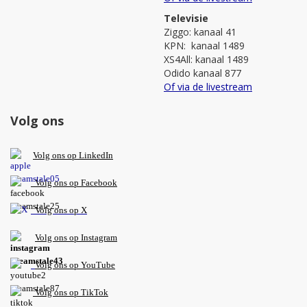
Televisie
Ziggo: kanaal 41
KPN: kanaal 1489
XS4All: kanaal 1489
Odido kanaal 877
Of via de livestream
Volg ons
V
olg ons op L
inkedIn
Volg ons op Facebook
Volg ons op X
Volg ons op Instagram
Volg
ons op
YouTube
Volg ons op TikTok