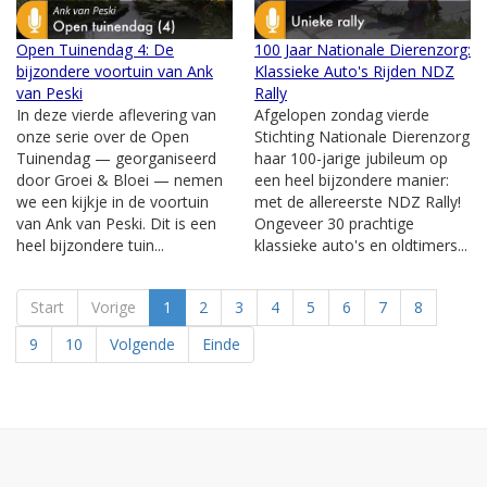
Open Tuinendag 4: De
100 Jaar Nationale Dierenzorg:
bijzondere voortuin van Ank
Klassieke Auto's Rijden NDZ
van Peski
Rally
In deze vierde aflevering van
Afgelopen zondag vierde
onze serie over de Open
Stichting Nationale Dierenzorg
Tuinendag — georganiseerd
haar 100-jarige jubileum op
door Groei & Bloei — nemen
een heel bijzondere manier:
we een kijkje in de voortuin
met de allereerste NDZ Rally!
van Ank van Peski. Dit is een
Ongeveer 30 prachtige
heel bijzondere tuin...
klassieke auto's en oldtimers...
Start
Vorige
1
2
3
4
5
6
7
8
9
10
Volgende
Einde