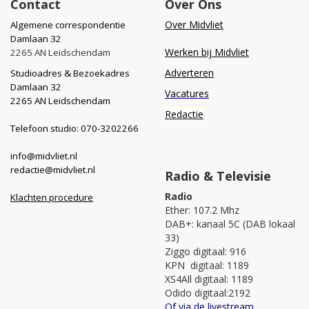
Contact
Over Ons
Over Midvliet
Algemene correspondentie
Damlaan 32
Werken bij Midvliet
2265 AN Leidschendam
Adverteren
Studioadres & Bezoekadres
Damlaan 32
Vacatures
2265 AN Leidschendam
Redactie
Telefoon studio: 070-3202266
info@midvliet.nl
redactie@midvliet.nl
Radio & Televisie
Radio
Klachten procedure
Ether: 107.2 Mhz
DAB+: kanaal 5C (DAB lokaal
33)
Ziggo digitaal: 916
KPN digitaal: 1189
XS4All digitaal: 1189
Odido digitaal:2192
Of via de livestream