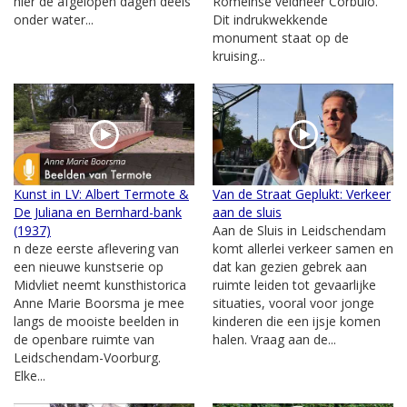
hier de afgelopen dagen deels
Romeinse veldheer Corbulo.
onder water...
Dit indrukwekkende
monument staat op de
kruising...
Kunst in LV: Albert Termote &
Van de Straat Geplukt: Verkeer
De Juliana en Bernhard-bank
aan de sluis
(1937)
Aan de Sluis in Leidschendam
n deze eerste aflevering van
komt allerlei verkeer samen en
een nieuwe kunstserie op
dat kan gezien gebrek aan
Midvliet neemt kunsthistorica
ruimte leiden tot gevaarlijke
Anne Marie Boorsma je mee
situaties, vooral voor jonge
langs de mooiste beelden in
kinderen die een ijsje komen
de openbare ruimte van
halen. Vraag aan de...
Leidschendam-Voorburg.
Elke...