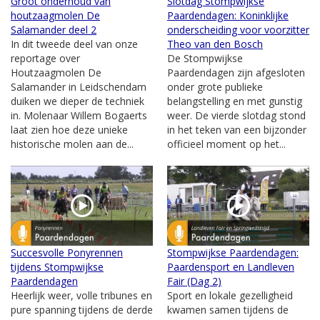
Groot onderhoud van
Slotdag Stompwijkse
houtzaagmolen De
Paardendagen: Koninklijke
Salamander deel 2
onderscheiding voor voorzitter
In dit tweede deel van onze
Theo van den Bosch
reportage over
De Stompwijkse
Houtzaagmolen De
Paardendagen zijn afgesloten
Salamander in Leidschendam
onder grote publieke
duiken we dieper de techniek
belangstelling en met gunstig
in. Molenaar Willem Bogaerts
weer. De vierde slotdag stond
laat zien hoe deze unieke
in het teken van een bijzonder
historische molen aan de...
officieel moment op het...
Succesvolle Ponyrennen
Stompwijkse Paardendagen:
tijdens Stompwijkse
Paardensport en Landleven
Paardendagen
Fair (Dag 2)
Heerlijk weer, volle tribunes en
Sport en lokale gezelligheid
pure spanning tijdens de derde
kwamen samen tijdens de