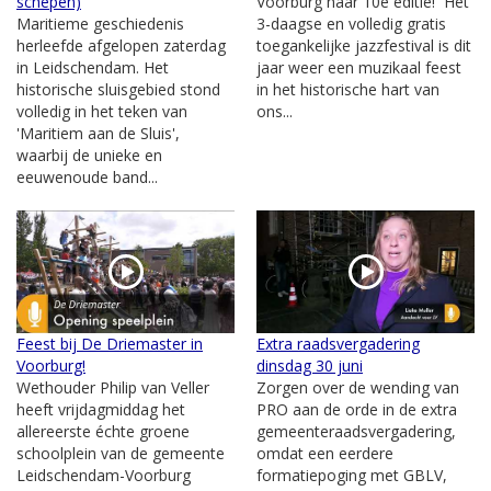
schepen)
Voorburg haar 10e editie! Het
Maritieme geschiedenis
3-daagse en volledig gratis
herleefde afgelopen zaterdag
toegankelijke jazzfestival is dit
in Leidschendam. Het
jaar weer een muzikaal feest
historische sluisgebied stond
in het historische hart van
volledig in het teken van
ons...
'Maritiem aan de Sluis',
waarbij de unieke en
eeuwenoude band...
Feest bij De Driemaster in
Extra raadsvergadering
Voorburg!
dinsdag 30 juni
Wethouder Philip van Veller
Zorgen over de wending van
heeft vrijdagmiddag het
PRO aan de orde in de extra
allereerste échte groene
gemeenteraadsvergadering,
schoolplein van de gemeente
omdat een eerdere
Leidschendam-Voorburg
formatiepoging met GBLV,