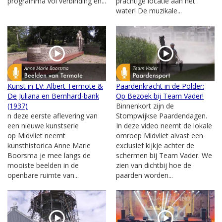
programma vol verbinding en...
prachtige locatie aan het
water! De muzikale...
Kunst in LV: Albert Termote &
Paardenkracht in de Polder:
De Juliana en Bernhard-bank
Op Bezoek bij Team Vader!
(1937)
Binnenkort zijn de
n deze eerste aflevering van
Stompwijkse Paardendagen.
een nieuwe kunstserie
In deze video neemt de lokale
op Midvliet neemt
omroep Midvliet alvast een
kunsthistorica Anne Marie
exclusief kijkje achter de
Boorsma je mee langs de
schermen bij Team Vader. We
mooiste beelden in de
zien van dichtbij hoe de
openbare ruimte van...
paarden worden...