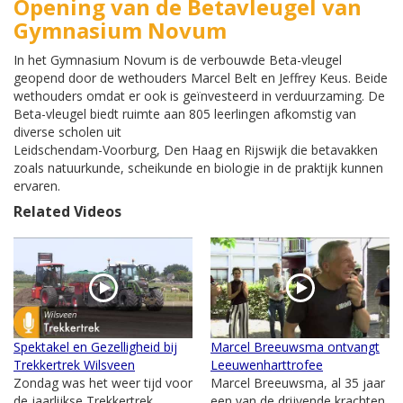
Opening van de Betavleugel van
Gymnasium Novum
In het Gymnasium Novum is de verbouwde Beta-vleugel
geopend door de wethouders Marcel Belt en Jeffrey Keus. Beide
wethouders omdat er ook is geïnvesteerd in verduurzaming. De
Beta-vleugel biedt ruimte aan 805 leerlingen afkomstig van
diverse scholen uit
Leidschendam-Voorburg, Den Haag en Rijswijk die betavakken
zoals natuurkunde, scheikunde en biologie in de praktijk kunnen
ervaren.
Related Videos
Spektakel en Gezelligheid bij
Marcel Breeuwsma ontvangt
Trekkertrek Wilsveen
Leeuwenharttrofee
Zondag was het weer tijd voor
Marcel Breeuwsma, al 35 jaar
de jaarlijkse Trekkertrek
een van de drijvende krachten