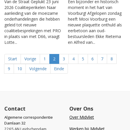
Van de Straat Geplukt 23 juni
Een bijzonder en historisch
2026 Coalitieperikelen Naar
moment in het hart van
aanleiding van de moeizame
Voorburg! Afgelopen zondag
onderhandelingen die hebben
heeft Mooi Voorburg een
geleid tot nieuwe
nieuwe plaquette onthuld als
coalitiebesprekingen met PRO
eerbetoon aan oud-
in plaats van met D66, vraagt
bestuursleden Ekke Rietema
Lotte...
en Alfred van...
Start
Vorige
1
2
3
4
5
6
7
8
9
10
Volgende
Einde
Contact
Over Ons
Over Midvliet
Algemene correspondentie
Damlaan 32
Werken bij Midvliet
2265 AN Leidschendam