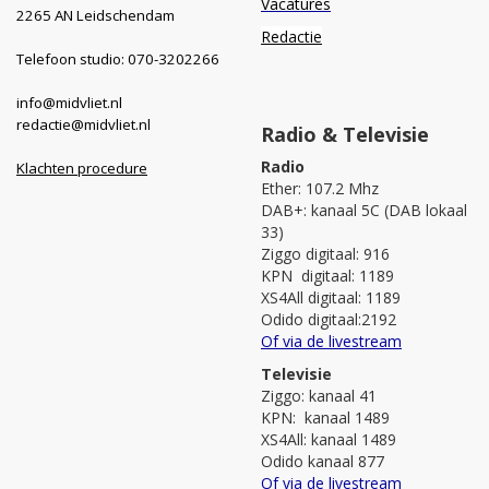
Vacatures
2265 AN Leidschendam
Redactie
Telefoon studio: 070-3202266
info@midvliet.nl
redactie@midvliet.nl
Radio & Televisie
Radio
Klachten procedure
Ether: 107.2 Mhz
DAB+: kanaal 5C (DAB lokaal
33)
Ziggo digitaal: 916
KPN digitaal: 1189
XS4All digitaal: 1189
Odido digitaal:2192
Of via de livestream
Televisie
Ziggo: kanaal 41
KPN: kanaal 1489
XS4All: kanaal 1489
Odido kanaal 877
Of via de livestream