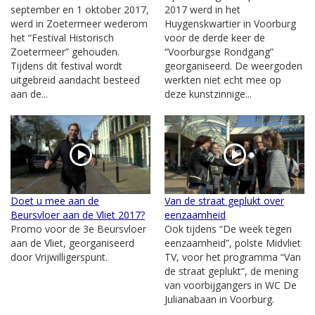
september en 1 oktober 2017,
2017 werd in het
werd in Zoetermeer wederom
Huygenskwartier in Voorburg
het “Festival Historisch
voor de derde keer de
Zoetermeer” gehouden.
“Voorburgse Rondgang”
Tijdens dit festival wordt
georganiseerd. De weergoden
uitgebreid aandacht besteed
werkten niet echt mee op
aan de...
deze kunstzinnige...
Doet u mee aan de
Van de straat geplukt over
Beursvloer aan de Vliet 2017?
eenzaamheid
Promo voor de 3e Beursvloer
Ook tijdens “De week tegen
aan de Vliet, georganiseerd
eenzaamheid”, polste Midvliet
door Vrijwilligerspunt.
TV, voor het programma “Van
de straat geplukt”, de mening
van voorbijgangers in WC De
Julianabaan in Voorburg.