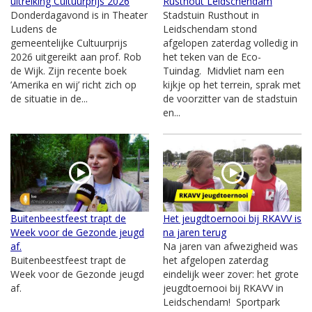
uitreiking Cultuurprijs 2026
Rusthout Leidschendam
Donderdagavond is in Theater
Stadstuin Rusthout in
Ludens de
Leidschendam stond
gemeentelijke Cultuurprijs
afgelopen zaterdag volledig in
2026 uitgereikt aan prof. Rob
het teken van de Eco-
de Wijk. Zijn recente boek
Tuindag. Midvliet nam een
’Amerika en wij’ richt zich op
kijkje op het terrein, sprak met
de situatie in de...
de voorzitter van de stadstuin
en...
Buitenbeestfeest trapt de
Het jeugdtoernooi bij RKAVV is
Week voor de Gezonde jeugd
na jaren terug
af.
Na jaren van afwezigheid was
Buitenbeestfeest trapt de
het afgelopen zaterdag
Week voor de Gezonde jeugd
eindelijk weer zover: het grote
af.
jeugdtoernooi bij RKAVV in
Leidschendam! Sportpark