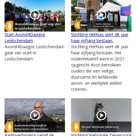
Start Avond4Daagse
Stichting Hethuis viert dit jaar
Leidschendam
haar vijfjarig bestaan.
Avond4Daagse Leidschendam
Stichting Hethuis viert dit jaar
gaat van start in
haar vijfjarig bestaan. Het
Leidschendam
ouderinitiatief werd in 2021
opgericht door betrokken
ouders die een veilige,
duurzame en liefdevolle
woon- en werkplek wilden
creëren...
Radioverbinding vanaf de
Stichting Nationale Dierenzorg