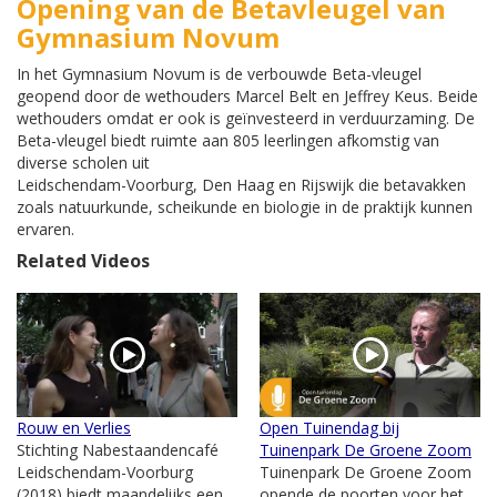
Opening van de Betavleugel van
Gymnasium Novum
In het Gymnasium Novum is de verbouwde Beta-vleugel
geopend door de wethouders Marcel Belt en Jeffrey Keus. Beide
wethouders omdat er ook is geïnvesteerd in verduurzaming. De
Beta-vleugel biedt ruimte aan 805 leerlingen afkomstig van
diverse scholen uit
Leidschendam-Voorburg, Den Haag en Rijswijk die betavakken
zoals natuurkunde, scheikunde en biologie in de praktijk kunnen
ervaren.
Related Videos
Rouw en Verlies
Open Tuinendag bij
Stichting Nabestaandencafé
Tuinenpark De Groene Zoom
Leidschendam-Voorburg
Tuinenpark De Groene Zoom
(2018) biedt maandelijks een
opende de poorten voor het