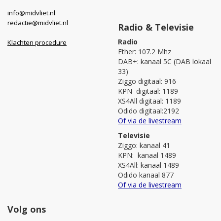
info@midvliet.nl
redactie@midvliet.nl
Radio & Televisie
Radio
Klachten procedure
Ether: 107.2 Mhz
DAB+: kanaal 5C (DAB lokaal
33)
Ziggo digitaal: 916
KPN digitaal: 1189
XS4All digitaal: 1189
Odido digitaal:2192
Of via de livestream
Televisie
Ziggo: kanaal 41
KPN: kanaal 1489
XS4All: kanaal 1489
Odido kanaal 877
Of via de livestream
Volg ons