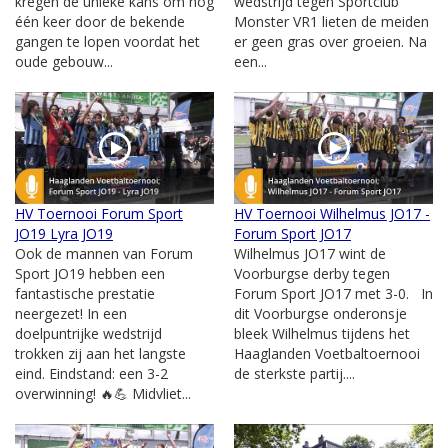
kregen de unieke kans om nog
wedstrijd tegen Sportclub
één keer door de bekende
Monster VR1 lieten de meiden
gangen te lopen voordat het
er geen gras over groeien. Na
oude gebouw...
een...
HV Toernooi Forum Sport
HV Toernooi Wilhelmus JO17 -
JO19 Lyra JO19
Forum Sport JO17
Ook de mannen van Forum
Wilhelmus JO17 wint de
Sport JO19 hebben een
Voorburgse derby tegen
fantastische prestatie
Forum Sport JO17 met 3-0. In
neergezet! In een
dit Voorburgse onderonsje
doelpuntrijke wedstrijd
bleek Wilhelmus tijdens het
trokken zij aan het langste
Haaglanden Voetbaltoernooi
eind. Eindstand: een 3-2
de sterkste partij....
overwinning! 🔥💪 Midvliet...