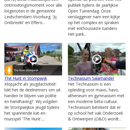
ontmoetingsmoment voor alle
publiek tijdens de jaarlijkse
lotgenoten in de gemeente
Open Tuinendag. Onze
Leidschendam-Voorburg. 'Jij
verslaggever nam een kijkje
Ontbreekt' en Effero...
op het complex en spraken
met enthousiaste tuinders.
Het park...
The Hunt in Stompwijk
Technasium Salamander
Klopjacht als jeugdactiviteit:
Het Technasium is een
lukt het de deelnemers om uit
opleiding voor mavo, havo,
handen te blijven van politie
atheneum en gymnasium met
en handhaving? Wij volgden
een moderne bèta-cultuur.
de Stompwijkse jeugd tijdens
Technasium betekent dat er
het spannende kat-en-
op school het vak Onderzoek
muisspel 'The Hunt'....
& Ontwerpen (O&O) wordt...