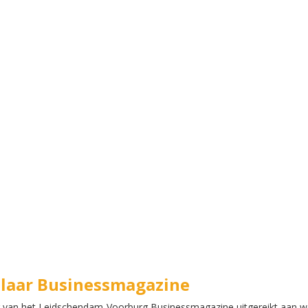
plaar Businessmagazine
 van het Leidschendam-Voorburg Businessmagazine uitgereikt aan w