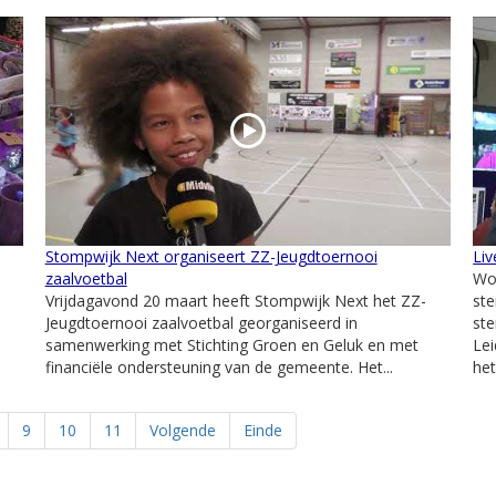
Stompwijk Next organiseert ZZ-Jeugdtoernooi
Liv
zaalvoetbal
Wo
Vrijdagavond 20 maart heeft Stompwijk Next het ZZ-
st
Jeugdtoernooi zaalvoetbal georganiseerd in
ste
samenwerking met Stichting Groen en Geluk en met
Le
financiële ondersteuning van de gemeente. Het...
het.
9
10
11
Volgende
Einde