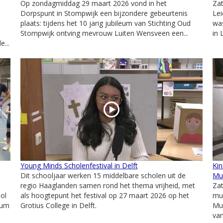
Op zondagmiddag 29 maart 2026 vond in het
Za
Dorpspunt in Stompwijk een bijzondere gebeurtenis
Lei
plaats: tijdens het 10 jarig jubileum van Stichting Oud
was
Stompwijk ontving mevrouw Luiten Wensveen een...
in 
...
Young Minds Scholenfestival in Delft
Kin
Dit schooljaar werken 15 middelbare scholen uit de
Mu
regio Haaglanden samen rond het thema vrijheid, met
Za
ool
als hoogtepunt het festival op 27 maart 2026 op het
mu
rum
Grotius College in Delft.
Mu
van