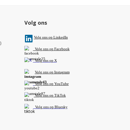
Volg ons
V
olg ons op L
inkedIn
)
Volg ons op Facebook
Volg ons op X
Volg ons op Instagram
Volg
ons op
YouTube
Volg ons op TikTok
Volg ons op Bluesky