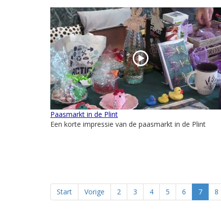
Paasmarkt in de Plint
Een korte impressie van de paasmarkt in de Plint
Start
Vorige
2
3
4
5
6
7
8