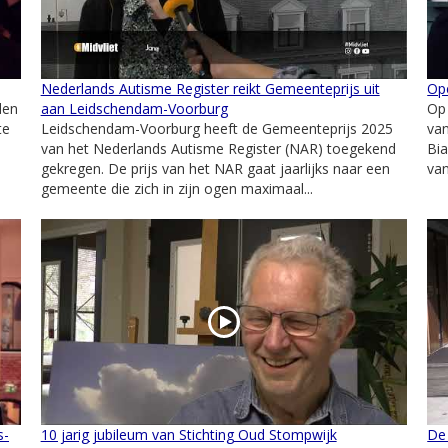
Nederlands Autisme Register reikt Gemeenteprijs uit
Op
den
aan Leidschendam-Voorburg
Op
te
Leidschendam-Voorburg heeft de Gemeenteprijs 2025
va
van het Nederlands Autisme Register (NAR) toegekend
Bia
gekregen. De prijs van het NAR gaat jaarlijks naar een
van
gemeente die zich in zijn ogen maximaal...
s-
10 jarig jubileum van Stichting Oud Stompwijk
De 