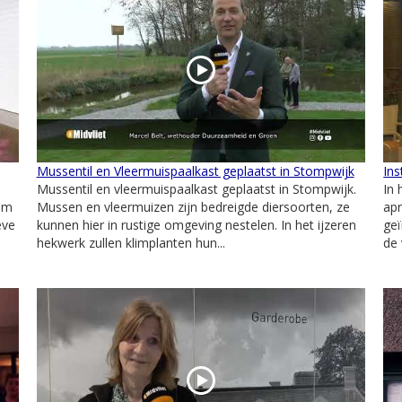
Mussentil en Vleermuispaalkast geplaatst in Stompwijk
Ins
Mussentil en vleermuispaalkast geplaatst in Stompwijk.
In
dam
Mussen en vleermuizen zijn bedreigde diersoorten, ze
apr
eve
kunnen hier in rustige omgeving nestelen. In het ijzeren
geï
hekwerk zullen klimplanten hun...
de 