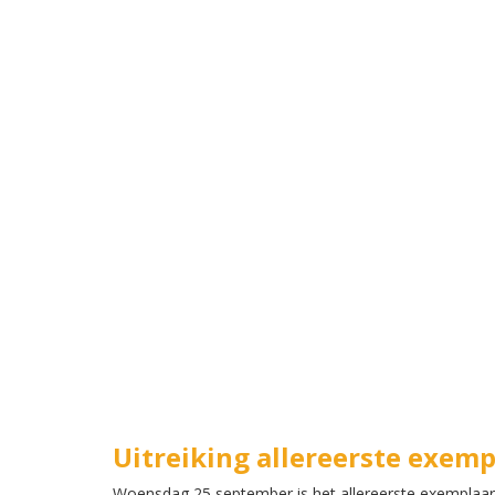
Uitreiking allereerste exem
Woensdag 25 september is het allereerste exemplaar