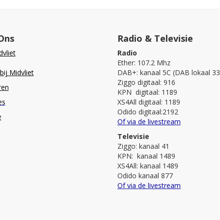
Ons
Radio & Televisie
vliet
Radio
Ether: 107.2 Mhz
ij Midvliet
DAB+: kanaal 5C (DAB lokaal 33
Ziggo digitaal: 916
ren
KPN digitaal: 1189
es
XS4All digitaal: 1189
Odido digitaal:2192
e
Of via de livestream
Televisie
Ziggo: kanaal 41
KPN: kanaal 1489
XS4All: kanaal 1489
Odido kanaal 877
Of via de livestream