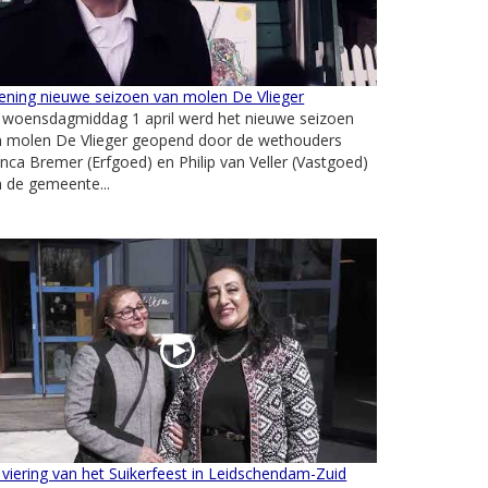
ening nieuwe seizoen van molen De Vlieger
 woensdagmiddag 1 april werd het nieuwe seizoen
n molen De Vlieger geopend door de wethouders
nca Bremer (Erfgoed) en Philip van Veller (Vastgoed)
 de gemeente...
viering van het Suikerfeest in Leidschendam-Zuid