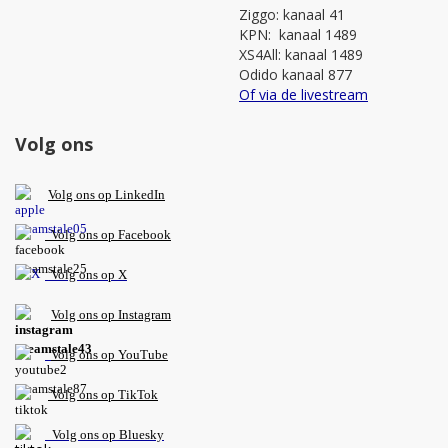
Ziggo: kanaal 41
KPN: kanaal 1489
XS4All: kanaal 1489
Odido kanaal 877
Of via de livestream
Volg ons
V
olg ons op L
inkedIn
Volg ons op Facebook
Volg ons op X
Volg ons op Instagram
Volg
ons op
YouTube
Volg ons op TikTok
Volg ons op Bluesky