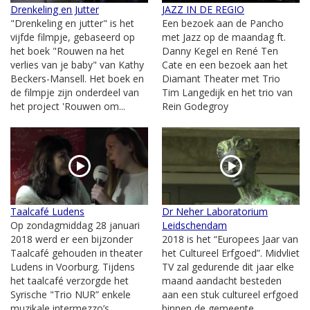
Drenkeling en Jutter
JAZZ IN DE REGIO
"Drenkeling en jutter" is het
Een bezoek aan de Pancho
vijfde filmpje, gebaseerd op
met Jazz op de maandag ft.
het boek "Rouwen na het
Danny Kegel en René Ten
verlies van je baby" van Kathy
Cate en een bezoek aan het
Beckers-Mansell. Het boek en
Diamant Theater met Trio
de filmpje zijn onderdeel van
Tim Langedijk en het trio van
het project 'Rouwen om...
Rein Godegroy
Taalcafé Ludens
Dr Neher Laboratorium
Op zondagmiddag 28 januari
Leidschendam
2018 werd er een bijzonder
2018 is het “Europees Jaar van
Taalcafé gehouden in theater
het Cultureel Erfgoed”. Midvliet
Ludens in Voorburg. Tijdens
TV zal gedurende dit jaar elke
het taalcafé verzorgde het
maand aandacht besteden
Syrische "Trio NUR” enkele
aan een stuk cultureel erfgoed
muzikale intermezzo’s....
binnen de gemeente...