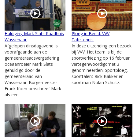
Huldiging Mark Slats Raadhuis
Ploeg in Beeld: VVV
Wassenaar
Tafeltennis
Afgelopen dinsdagavond is
In deze uitzending een bezoek
voorafgaande aan de
bij VVV. Het team is bij de
gemeenteraadsvergadering
sportverkiezing op 16 februari
oceaanroeier Mark Slats
vertegenwoordigdmet 3
gehuldigd door de
genomineerden: Sportploeg,
gemeenteraad van
sporttalent Rick Bakker en
Wassenaar. Burgemeester
sportman Nolan Schultz.
Frank Koen omschreef Mark
als een...