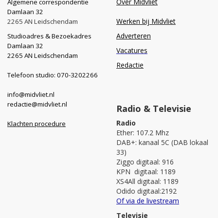
Over Midvliet
Algemene correspondentie
Damlaan 32
Werken bij Midvliet
2265 AN Leidschendam
Adverteren
Studioadres & Bezoekadres
Damlaan 32
Vacatures
2265 AN Leidschendam
Redactie
Telefoon studio: 070-3202266
info@midvliet.nl
redactie@midvliet.nl
Radio & Televisie
Radio
Klachten procedure
Ether: 107.2 Mhz
DAB+: kanaal 5C (DAB lokaal
33)
Ziggo digitaal: 916
KPN digitaal: 1189
XS4All digitaal: 1189
Odido digitaal:2192
Of via de livestream
Televisie