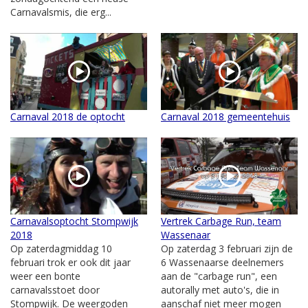
Carnavalsmis, die erg...
Carnaval 2018 de optocht
Carnaval 2018 gemeentehuis
Carnavalsoptocht Stompwijk
Vertrek Carbage Run, team
2018
Wassenaar
Op zaterdagmiddag 10
Op zaterdag 3 februari zijn de
februari trok er ook dit jaar
6 Wassenaarse deelnemers
weer een bonte
aan de "carbage run", een
carnavalsstoet door
autorally met auto's, die in
Stompwijk. De weergoden
aanschaf niet meer mogen