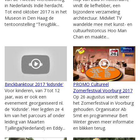
in Nederlands Indië herdacht.
vindt de liefhebber, een
Tot eind oktober 2017 is in het
bijzondere verzameling
Museon in Den Haag de
architectuur. Midvliet TV
tentoonstelling “Terugblik...
wandelde mee met kunst- en
cultuurhistoricus Hoo Man
Chan en maakte...
Binckbanktour 2017 'kidsride'
PROMO Cultureel
Voor kinderen, van 7 tot 12
Zomerfestival Voorburg 2017
jaar, was er ook een
Op 26 augustus wordt weer
evenement georganiseerd nl.
het Zomerfestival in Voorburg
de 'Kidsride'. Hier legden ze 4
gehouden. Organisator Ab
km van het parcours af onder
Smit en programmeur Bert
leiding van Maarten
Winter geven meer informatie
Tjallinga(Nederland) en Eddy...
en blikken terug.