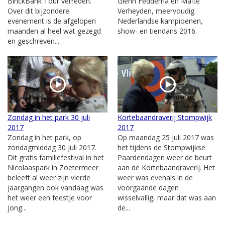
BinckBank Tour verreden.
Glenn Feddema en Maïté
Over dit bijzondere
Verheyden, meervoudig
evenement is de afgelopen
Nederlandse kampioenen,
maanden al heel wat gezegd
show- en tiendans 2016.
en geschreven....
Zondag in het park 30 juli
Kortebaandraverij Stompwijk
2017
2017
Zondag in het park, op
Op maandag 25 juli 2017 was
zondagmiddag 30 juli 2017.
het tijdens de Stompwijkse
Dit gratis familiefestival in het
Paardendagen weer de beurt
Nicolaaspark in Zoetermeer
aan de Kortebaandraverij. Het
beleeft al weer zijn vierde
weer was evenals in de
jaargangen ook vandaag was
voorgaande dagen
het weer een feestje voor
wisselvallig, maar dat was aan
jong...
de...