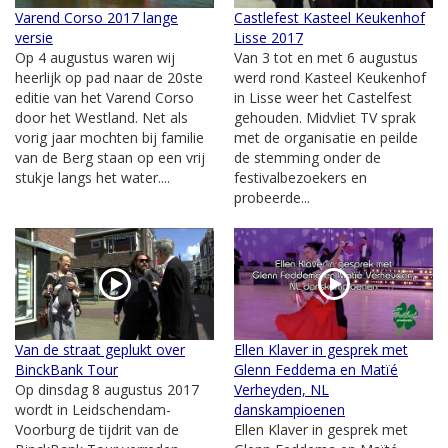
Varend Corso 2017 lange
Castlefest Kasteel Keukenhof
versie
Lisse 2017
Op 4 augustus waren wij
Van 3 tot en met 6 augustus
heerlijk op pad naar de 20ste
werd rond Kasteel Keukenhof
editie van het Varend Corso
in Lisse weer het Castelfest
door het Westland. Net als
gehouden. Midvliet TV sprak
vorig jaar mochten bij familie
met de organisatie en peilde
van de Berg staan op een vrij
de stemming onder de
stukje langs het water....
festivalbezoekers en
probeerde...
Van de straat geplukt over
Ellen Klaver in gesprek met
BinckBank Tour
Glenn Feddema en Matïé
Op dinsdag 8 augustus 2017
Verheyden, NL
wordt in Leidschendam-
danskampioenen
Voorburg de tijdrit van de
Ellen Klaver in gesprek met