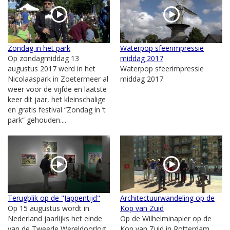
Zondag in het park
Waterpop sfeerimpressie
Op zondagmiddag 13
middag 2017
augustus 2017 werd in het
Waterpop sfeerimpressie
Nicolaaspark in Zoetermeer al
middag 2017
weer voor de vijfde en laatste
keer dit jaar, het kleinschalige
en gratis festival “Zondag in ’t
park” gehouden....
Terugblik op de "Jappentijd"
Architectuurwandeling op de
Op 15 augustus wordt in
Kop van Zuid
Nederland jaarlijks het einde
Op de Wilhelminapier op de
van de Tweede Wereldoorlog
Kop van Zuid in Rotterdam,