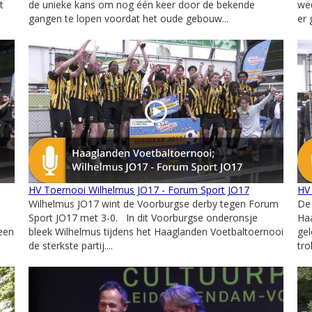
t
de unieke kans om nog één keer door de bekende
wed
gangen te lopen voordat het oude gebouw...
er 
HV Toernooi Wilhelmus JO17 - Forum Sport JO17
HV
Wilhelmus JO17 wint de Voorburgse derby tegen Forum
De
Sport JO17 met 3-0. In dit Voorburgse onderonsje
Ha
 een
bleek Wilhelmus tijdens het Haaglanden Voetbaltoernooi
gel
de sterkste partij....
tro