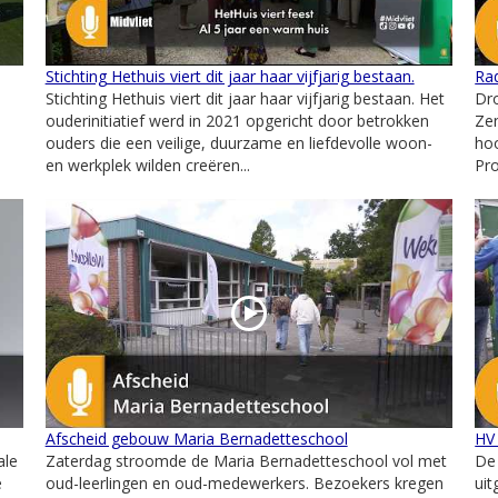
Stichting Hethuis viert dit jaar haar vijfjarig bestaan.
Ra
Stichting Hethuis viert dit jaar haar vijfjarig bestaan. Het
Dr
ouderinitiatief werd in 2021 opgericht door betrokken
Ze
ouders die een veilige, duurzame en liefdevolle woon-
hoo
en werkplek wilden creëren...
Pro
Afscheid gebouw Maria Bernadetteschool
HV
ale
Zaterdag stroomde de Maria Bernadetteschool vol met
De
e
oud-leerlingen en oud-medewerkers. Bezoekers kregen
uit