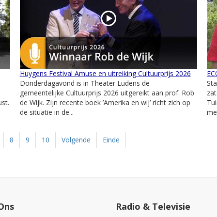
Huygens Festival Amuse en uitreiking Cultuurprijs 2026
ECO
Donderdagavond is in Theater Ludens de
St
gemeentelijke Cultuurprijs 2026 uitgereikt aan prof. Rob
zat
st.
de Wijk. Zijn recente boek ’Amerika en wij’ richt zich op
Tui
de situatie in de...
met
8
9
10
Volgende
Einde
Ons
Radio & Televisie