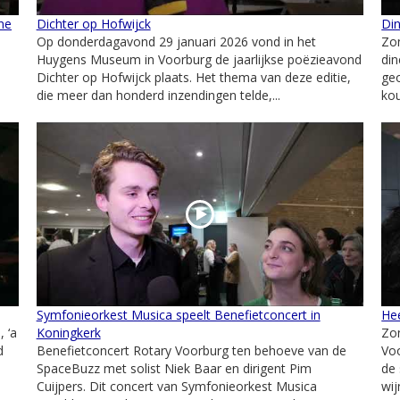
ne
Dichter op Hofwijck
Din
Op donderdagavond 29 januari 2026 vond in het
Zon
-
Huygens Museum in Voorburg de jaarlijkse poëzieavond
din
Dichter op Hofwijck plaats. Het thema van deze editie,
geo
die meer dan honderd inzendingen telde,...
ko
Symfonieorkest Musica speelt Benefietconcert in
He
 ‘a
Koningkerk
Zon
d
Benefietconcert Rotary Voorburg ten behoeve van de
Voo
SpaceBuzz met solist Niek Baar en dirigent Pim
de 
Cuijpers. Dit concert van Symfonieorkest Musica
wij