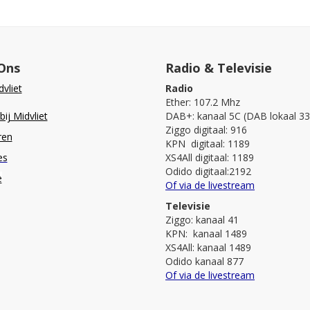
Ons
Radio & Televisie
vliet
Radio
Ether: 107.2 Mhz
ij Midvliet
DAB+: kanaal 5C (DAB lokaal 33
Ziggo digitaal: 916
ren
KPN digitaal: 1189
es
XS4All digitaal: 1189
Odido digitaal:2192
e
Of via de livestream
Televisie
Ziggo: kanaal 41
KPN: kanaal 1489
XS4All: kanaal 1489
Odido kanaal 877
Of via de livestream