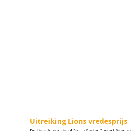
Uitreiking Lions vredesprijs
De Lions International Peace Poster Contest (Vredespo