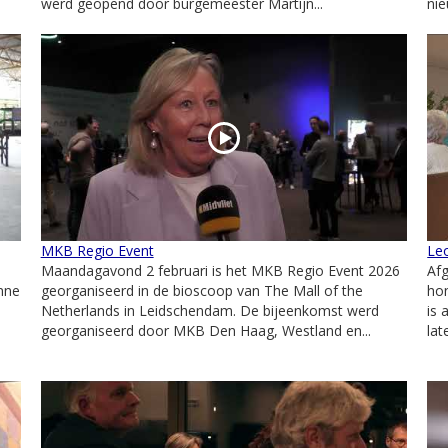
werd geopend door burgemeester Martijn...
nie
MKB Regio Event
Le
Maandagavond 2 februari is het MKB Regio Event 2026
Af
nne
georganiseerd in de bioscoop van The Mall of the
hon
Netherlands in Leidschendam. De bijeenkomst werd
is 
georganiseerd door MKB Den Haag, Westland en...
lat