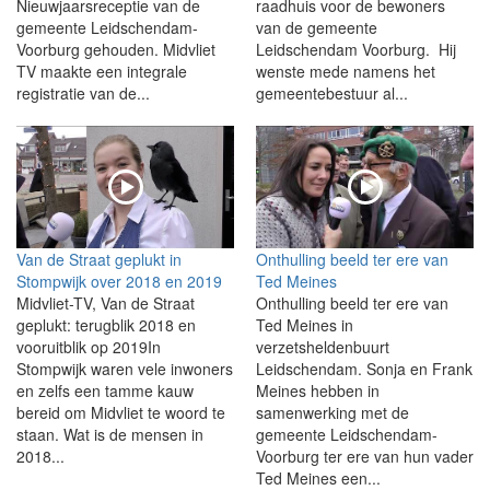
Nieuwjaarsreceptie van de
raadhuis voor de bewoners
gemeente Leidschendam-
van de gemeente
Voorburg gehouden. Midvliet
Leidschendam Voorburg. Hij
TV maakte een integrale
wenste mede namens het
registratie van de...
gemeentebestuur al...
Van de Straat geplukt in
Onthulling beeld ter ere van
Stompwijk over 2018 en 2019
Ted Meines
Midvliet-TV, Van de Straat
Onthulling beeld ter ere van
geplukt: terugblik 2018 en
Ted Meines in
vooruitblik op 2019In
verzetsheldenbuurt
Stompwijk waren vele inwoners
Leidschendam. Sonja en Frank
en zelfs een tamme kauw
Meines hebben in
bereid om Midvliet te woord te
samenwerking met de
staan. Wat is de mensen in
gemeente Leidschendam-
2018...
Voorburg ter ere van hun vader
Ted Meines een...