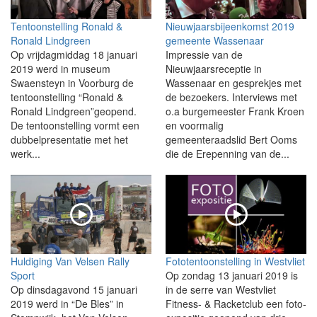
Tentoonstelling Ronald &
Nieuwjaarsbijeenkomst 2019
Ronald Lindgreen
gemeente Wassenaar
Op vrijdagmiddag 18 januari
Impressie van de
2019 werd in museum
Nieuwjaarsreceptie in
Swaensteyn in Voorburg de
Wassenaar en gesprekjes met
tentoonstelling “Ronald &
de bezoekers. Interviews met
Ronald Lindgreen”geopend.
o.a burgemeester Frank Kroen
De tentoonstelling vormt een
en voormalig
dubbelpresentatie met het
gemeenteraadslid Bert Ooms
werk...
die de Erepenning van de...
Huldiging Van Velsen Rally
Fototentoonstelling in Westvliet
Sport
Op zondag 13 januari 2019 is
Op dinsdagavond 15 januari
in de serre van Westvliet
2019 werd in “De Bles” in
Fitness- & Racketclub een foto-