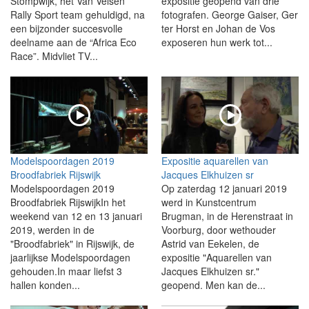
Stompwijk, het Van Velsen
expositie geopend van drie
Rally Sport team gehuldigd, na
fotografen. George Gaiser, Ger
een bijzonder succesvolle
ter Horst en Johan de Vos
deelname aan de “Africa Eco
exposeren hun werk tot...
Race”. Midvliet TV...
Modelspoordagen 2019
Expositie aquarellen van
Broodfabriek Rijswijk
Jacques Elkhuizen sr
Modelspoordagen 2019
Op zaterdag 12 januari 2019
Broodfabriek RijswijkIn het
werd in Kunstcentrum
weekend van 12 en 13 januari
Brugman, in de Herenstraat in
2019, werden in de
Voorburg, door wethouder
"Broodfabriek" in Rijswijk, de
Astrid van Eekelen, de
jaarlijkse Modelspoordagen
expositie "Aquarellen van
gehouden.In maar liefst 3
Jacques Elkhuizen sr."
hallen konden...
geopend. Men kan de...