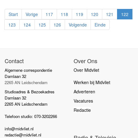
Start
Vorige
117
118
119
120
121
122
123
124
125
126
Volgende
Einde
Contact
Over Ons
Over Midvliet
Algemene correspondentie
Damlaan 32
Werken bij Midvliet
2265 AN Leidschendam
Adverteren
Studioadres & Bezoekadres
Damlaan 32
Vacatures
2265 AN Leidschendam
Redactie
Telefoon studio: 070-3202266
info@midvliet.nl
redactie@midvliet.nl
Radio & Televisie