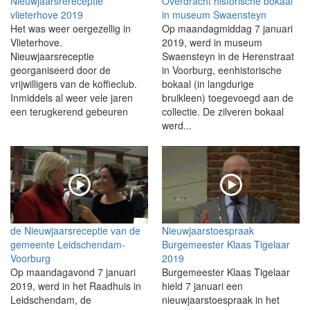
Nieuwjaarsrereceptie
Overdracht historische bokaal
vlieterhove 2019
in museum Swaensteyn
Het was weer oergezellig in
Op maandagmiddag 7 januari
Vlieterhove.
2019, werd in museum
Nieuwjaarsreceptie
Swaensteyn in de Herenstraat
georganiseerd door de
in Voorburg, eenhistorische
vrijwilligers van de koffieclub.
bokaal (in langdurige
Inmiddels al weer vele jaren
bruikleen) toegevoegd aan de
een terugkerend gebeuren
collectie. De zilveren bokaal
werd...
de Nieuwjaarsreceptie van de
Nieuwjaarstoespraak
gemeente Leidschendam-
Burgemeester Klaas Tigelaar
Voorburg
2019
Op maandagavond 7 januari
Burgemeester Klaas Tigelaar
2019, werd in het Raadhuis in
hield 7 januari een
Leidschendam, de
nieuwjaarstoespraak in het