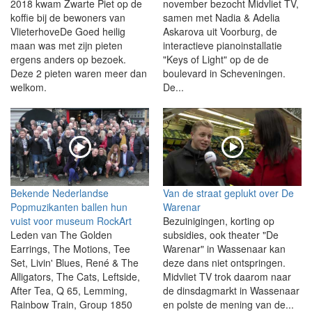
2018 kwam Zwarte Piet op de
november bezocht Midvliet TV,
koffie bij de bewoners van
samen met Nadia & Adelia
VlieterhoveDe Goed heilig
Askarova uit Voorburg, de
maan was met zijn pieten
interactieve pianoinstallatie
ergens anders op bezoek.
"Keys of Light" op de de
Deze 2 pieten waren meer dan
boulevard in Scheveningen.
welkom.
De...
Bekende Nederlandse
Van de straat geplukt over De
Popmuzikanten ballen hun
Warenar
vuist voor museum RockArt
Bezuinigingen, korting op
Leden van The Golden
subsidies, ook theater "De
Earrings, The Motions, Tee
Warenar" in Wassenaar kan
Set, Livin' Blues, René & The
deze dans niet ontspringen.
Alligators, The Cats, Leftside,
Midvliet TV trok daarom naar
After Tea, Q 65, Lemming,
de dinsdagmarkt in Wassenaar
Rainbow Train, Group 1850
en polste de mening van de...