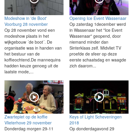
Modeshow in 'de Boot'
Opening Ice Event Wassenaar
Voorburg 28 november
Op zaterdag 1december werd
Op 28 november vond een
in Wassenaar het "Ice Event
modeshow plaats in het
Wassenaar" geopend, door
wijkgebouw ´de boot´. De
niemand minder dan
organisatie was in handen van
Sinterklaas zelf. Midvliet TV
het bestuur van de
proefde de sfeer op deze
koffieochtend.De mannequins
eerste schaatsdag en waagde
hadden keuze genoeg uit de
zich daarom...
laatste mode,...
Zwartepiet op de koffie
Keys of Light Scheveningen
Vlieterhove 29 november
2018
Donderdag morgen 29-11
Op donderdagavond 29