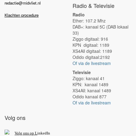
redactie@midvliet.nl
Radio & Televisie
Radio
Klachten procedure
Ether: 107.2 Mhz
DAB+: kanaal 5C (DAB lokaal
33)
Ziggo digitaal: 916
KPN digitaal: 1189
XS4All digitaal: 1189
Odido digitaal:2192
Of via de livestream
Televisie
Ziggo: kanaal 41
KPN: kanaal 1489
XS4All: kanaal 1489
Odido kanaal 877
Of via de livestream
Volg ons
V
olg ons op L
inkedIn