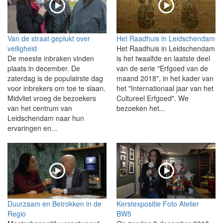
Van de straat geplukt over
Het Raadhuis in Leidschendam
veiligheid
Het Raadhuis in Leidschendam
De meeste inbraken vinden
is het twaalfde en laatste deel
plaats in december. De
van de serie "Erfgoed van de
zaterdag is de populairste dag
maand 2018", in het kader van
voor inbrekers om toe te slaan.
het "Internationaal jaar van het
Midvliet vroeg de bezoekers
Cultureel Erfgoed". We
van het centrum van
bezoeken het...
Leidschendam naar hun
ervaringen en...
Duurzaam en Betrokken in de
Kerstexpositie Foto Atelier
Regio
BW5