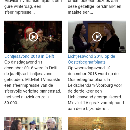
Midvliet TV maakte, tijdens een
bracht ook een bezoek aan
gure winterdag, een
deze gezellige Kerstmarkt en
sfeerimpressie...
maakte een...
Lichtjesavond 2018 in Delft
Lichtjesavond 2018 op de
Op dinsdagavond 11
Oosterbegraafplaats
december 2018 werd in Delft
Op woensdagavond 12
de jaarlijkse Lichtjesavond
december 2018 werd op de
gehouden. Midvliet TV maakte
Oosterbegraafplaats in
een sfeerimpressie van de
Leidschendam-Voorburg voor
sfeervolle verlichte binnenstad,
de derde keer een
met veel muziek en zo’n
Lichtjesavond georganiseerd.
30.000...
Midvliet TV sprak voorafgaand
aan deze bijzondere...