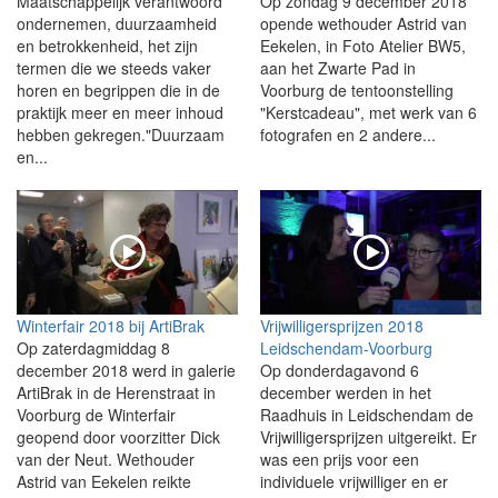
Maatschappelijk verantwoord
Op zondag 9 december 2018
ondernemen, duurzaamheid
opende wethouder Astrid van
en betrokkenheid, het zijn
Eekelen, in Foto Atelier BW5,
termen die we steeds vaker
aan het Zwarte Pad in
horen en begrippen die in de
Voorburg de tentoonstelling
praktijk meer en meer inhoud
"Kerstcadeau", met werk van 6
hebben gekregen."Duurzaam
fotografen en 2 andere...
en...
Winterfair 2018 bij ArtiBrak
Vrijwilligersprijzen 2018
Op zaterdagmiddag 8
Leidschendam-Voorburg
december 2018 werd in galerie
Op donderdagavond 6
ArtiBrak in de Herenstraat in
december werden in het
Voorburg de Winterfair
Raadhuis in Leidschendam de
geopend door voorzitter Dick
Vrijwilligersprijzen uitgereikt. Er
van der Neut. Wethouder
was een prijs voor een
Astrid van Eekelen reikte
individuele vrijwilliger en er