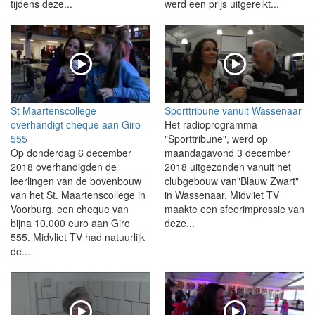
tijdens deze...
werd een prijs uitgereikt...
St Maartenscollege
Sporttribune vanuit Wassenaar
overhandigt cheque aan Giro
Het radioprogramma
555
"Sporttribune", werd op
Op donderdag 6 december
maandagavond 3 december
2018 overhandigden de
2018 uitgezonden vanuit het
leerlingen van de bovenbouw
clubgebouw van"Blauw Zwart"
van het St. Maartenscollege in
in Wassenaar. Midvliet TV
Voorburg, een cheque van
maakte een sfeerimpressie van
bijna 10.000 euro aan Giro
deze...
555. Midvliet TV had natuurlijk
de...