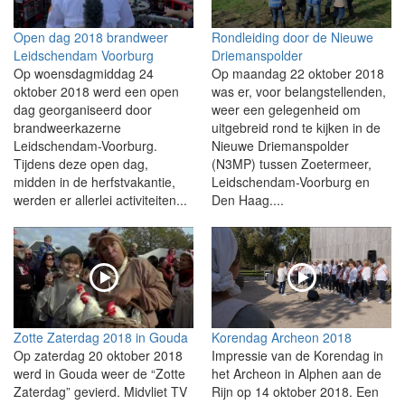
Open dag 2018 brandweer
Rondleiding door de Nieuwe
Leidschendam Voorburg
Driemanspolder
Op woensdagmiddag 24
Op maandag 22 oktober 2018
oktober 2018 werd een open
was er, voor belangstellenden,
dag georganiseerd door
weer een gelegenheid om
brandweerkazerne
uitgebreid rond te kijken in de
Leidschendam-Voorburg.
Nieuwe Driemanspolder
Tijdens deze open dag,
(N3MP) tussen Zoetermeer,
midden in de herfstvakantie,
Leidschendam-Voorburg en
werden er allerlei activiteiten...
Den Haag....
Zotte Zaterdag 2018 in Gouda
Korendag Archeon 2018
Op zaterdag 20 oktober 2018
Impressie van de Korendag in
werd in Gouda weer de “Zotte
het Archeon in Alphen aan de
Zaterdag” gevierd. Midvliet TV
Rijn op 14 oktober 2018. Een