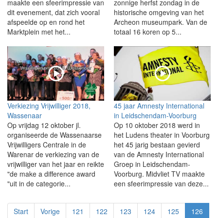
maakte een sfeerimpressie van
zonnige herfst zondag in de
dit evenement, dat zich vooral
historische omgeving van het
afspeelde op en rond het
Archeon museumpark. Van de
Marktplein met het...
totaal 16 koren op 5...
Verkiezing Vrijwilliger 2018,
45 jaar Amnesty International
Wassenaar
in Leidschendam-Voorburg
Op vrijdag 12 oktober jl.
Op 10 oktober 2018 werd in
organiseerde de Wassenaarse
het Ludens theater in Voorburg
Vrijwilligers Centrale in de
het 45 jarig bestaan gevierd
Warenar de verkiezing van de
van de Amnesty International
vrijwilliger van het jaar en reikte
Groep in Leidschendam-
"de make a difference award
Voorburg. Midvliet TV maakte
"uit in de categorie...
een sfeerimpressie van deze...
Start
Vorige
121
122
123
124
125
126