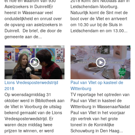
et hoe en waarom van 930
2018 komt Sint Nicolaas aan in
Asielzoekers in DuinrellEr
Leidschendam-Voorburg.
heerst in Wassenaar veel
Natuurlijk komt de Sint met de
onduidelijkheid en onrust over
boot over de Vliet en arriveert
de opvang van asielzoekers in
om 10.30 uur bij de Sluis in
Duinrell. De brief, die door de
Leidschendam en om 13.00...
gemeente aan de...
Lions Vredesposterwedstrijd
Paul van Vliet op kasteel de
2018
Wittenburg
Op woensdagmiddag 31
TV reportage het optreden van
oktober werd in Bibliotheek aan
Paul van Vliet in kasteel de
de Vliet in Voorburg de uitslag
Wittenburg in WassenaarNadat
bekend gemaakt van de Lions
Paul van Vliet in het voorjaar
Vredesposterwedstrijd. Er
zijn vertrek van het grote
waren deze middag twee
toneel in de Koninklijke
prijzen te winnen, er werd
Schouwburg in Den Haag...