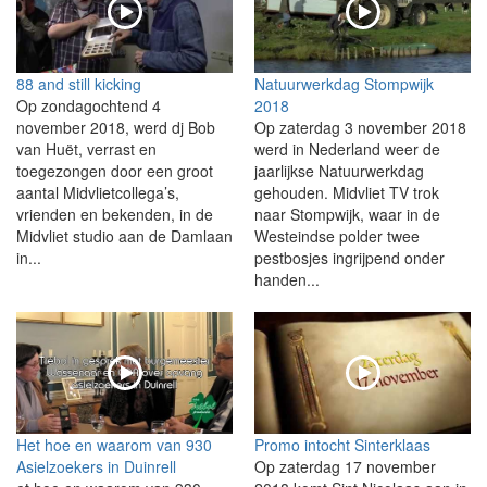
88 and still kicking
Natuurwerkdag Stompwijk
Op zondagochtend 4
2018
november 2018, werd dj Bob
Op zaterdag 3 november 2018
van Huët, verrast en
werd in Nederland weer de
toegezongen door een groot
jaarlijkse Natuurwerkdag
aantal Midvlietcollega’s,
gehouden. Midvliet TV trok
vrienden en bekenden, in de
naar Stompwijk, waar in de
Midvliet studio aan de Damlaan
Westeindse polder twee
in...
pestbosjes ingrijpend onder
handen...
Het hoe en waarom van 930
Promo intocht Sinterklaas
Asielzoekers in Duinrell
Op zaterdag 17 november