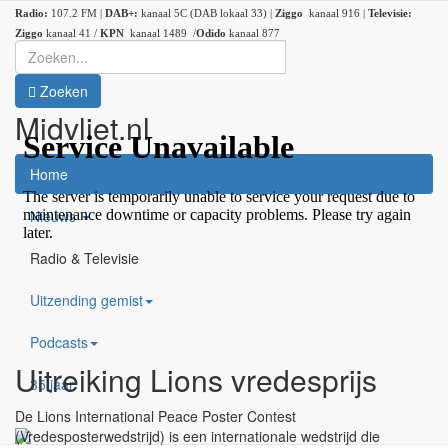
Radio:
107.2 FM |
DAB+:
kanaal 5C (DAB lokaal 33) |
Ziggo
kanaal 916 |
Televisie:
Ziggo
kanaal 41 /
KPN
kanaal 1489 /
Odido
kanaal 877
Zoeken
Midvliet.nl
×
Home
Nieuws
Radio & Televisie
Uitzending gemist
Podcasts
Uitreiking Lions vredesprijs
35 jaar
De Lions International Peace Poster Contest
(Vredesposterwedstrijd) is een internationale wedstrijd die