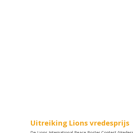
Uitreiking Lions vredesprijs
De Lions International Peace Poster Contest (Vredespo