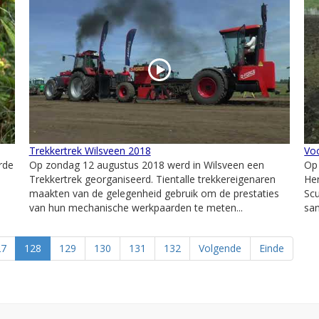
Trekkertrek Wilsveen 2018
Vo
rde
Op zondag 12 augustus 2018 werd in Wilsveen een
Op
Trekkertrek georganiseerd. Tientalle trekkereigenaren
Her
maakten van de gelegenheid gebruik om de prestaties
Scu
van hun mechanische werkpaarden te meten...
sa
27
128
129
130
131
132
Volgende
Einde