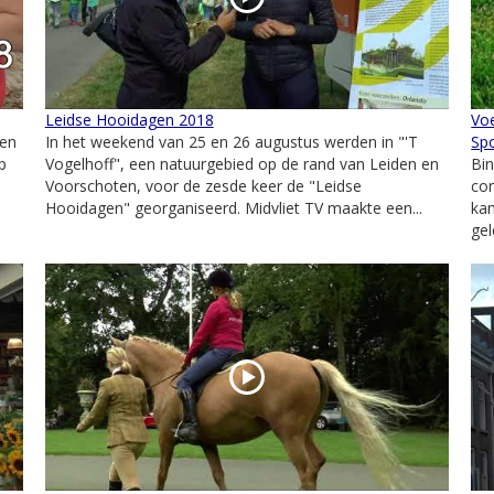
Leidse Hooidagen 2018
Vo
gen
In het weekend van 25 en 26 augustus werden in "'T
Sp
p
Vogelhoff", een natuurgebied op de rand van Leiden en
Bi
Voorschoten, voor de zesde keer de "Leidse
com
Hooidagen" georganiseerd. Midvliet TV maakte een...
ka
gel