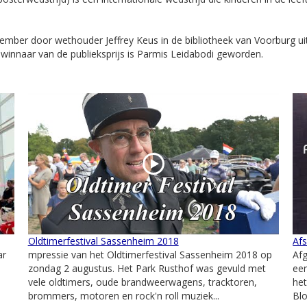
vember door wethouder Jeffrey Keus in de bibliotheek van Voorburg uit
 winnaar van de publieksprijs is Parmis Leidabodi geworden.
Oldtimerfestival Sassenheim 2018
Af
ar
mpressie van het Oldtimerfestival Sassenheim 2018 op
Afg
zondag 2 augustus. Het Park Rusthof was gevuld met
een
vele oldtimers, oude brandweerwagens, tracktoren,
het
brommers, motoren en rock'n roll muziek...
Bl