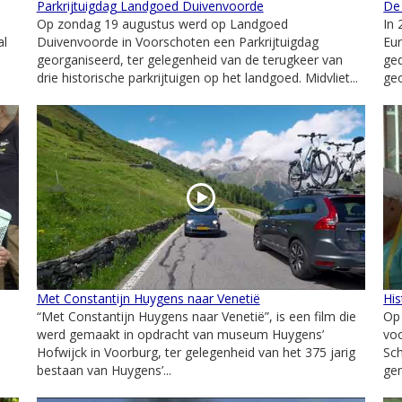
Parkrijtuigdag Landgoed Duivenvoorde
De
Op zondag 19 augustus werd op Landgoed
In 
al
Duivenvoorde in Voorschoten een Parkrijtuigdag
Eur
georganiseerd, ter gelegenheid van de terugkeer van
ged
drie historische parkrijtuigen op het landgoed. Midvliet...
geo
Met Constantijn Huygens naar Venetië
His
“Met Constantijn Huygens naar Venetië”, is een film die
Op
werd gemaakt in opdracht van museum Huygens’
voo
Hofwijck in Voorburg, ter gelegenheid van het 375 jarig
Sc
bestaan van Huygens’...
gen