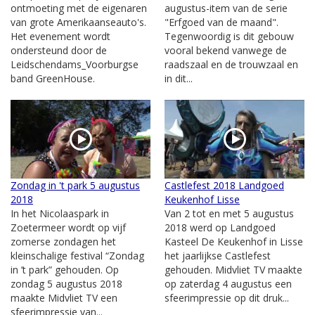
ontmoeting met de eigenaren
augustus-item van de serie
van grote Amerikaanseauto's.
"Erfgoed van de maand".
Het evenement wordt
Tegenwoordig is dit gebouw
ondersteund door de
vooral bekend vanwege de
Leidschendams_Voorburgse
raadszaal en de trouwzaal en
band GreenHouse.
in dit...
Zondag in 't park 5 augustus
Castlefest 2018 Landgoed
2018
Keukenhof Lisse
In het Nicolaaspark in
Van 2 tot en met 5 augustus
Zoetermeer wordt op vijf
2018 werd op Landgoed
zomerse zondagen het
Kasteel De Keukenhof in Lisse
kleinschalige festival “Zondag
het jaarlijkse Castlefest
in ’t park” gehouden. Op
gehouden. Midvliet TV maakte
zondag 5 augustus 2018
op zaterdag 4 augustus een
maakte Midvliet TV een
sfeerimpressie op dit druk...
sfeerimpressie van...