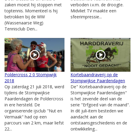
zaken moest hij stoppen met
verboden i.v.m. de droogte.
toptennis. Momenteel is hij
Midvliet TV maakte een
betrokken bij de WW
sfeerimpressie...
(Wassenaarse Weg)
Tennisclub Den...
Poldercross 2 0 Stompwijk
Kortebaandraverij op de
2018
Stompwijkse Paardendagen
Op zaterdag 21 juli 2018, werd
De" Kortebaandraverij op de
tijdens de Stompwijkse
Stompwijkse Paardendagen"
Paardendagen de Poldercross
is het zevende deel van de
in ere hersteld. De
serie "Erfgoed van de maand".
organiserende ijsclub "Nut en
In dit juli-item besteden we
Vermaak" had op een
aandacht aan de
parcours van 2 km, maar liefst
ontstaansgeschiedenis en de
22...
ontwikkeling...