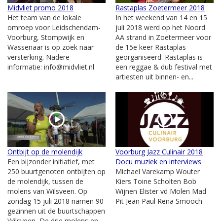
Midvliet promo 2018
Rastaplas Zoetermeer 2018
Het team van de lokale
In het weekend van 14 en 15
omroep voor Leidschendam-
juli 2018 werd op het Noord
Voorburg, Stompwijk en
AA strand in Zoetermeer voor
Wassenaar is op zoek naar
de 15e keer Rastaplas
versterking. Nadere
georganiseerd. Rastaplas is
informatie: info@midvliet.nl
een reggae & dub festival met
artiesten uit binnen- en...
Ontbijt op de molendijk
Voorburg Jazz Culinair 2018
Een bijzonder initiatief, met
Docu muziek en interviews
250 buurtgenoten ontbijten op
Michael Varekamp Wouter
de molendijk, tussen de
Kiers Toine Scholten Bob
molens van Wilsveen. Op
Wijnen Elister vd Molen Mad
zondag 15 juli 2018 namen 90
Pit Jean Paul Rena Smooch
gezinnen uit de buurtschappen
Wilsveen, De drie molens en...