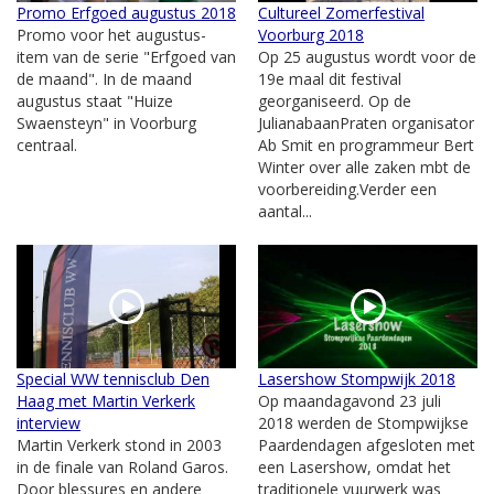
Promo Erfgoed augustus 2018
Cultureel Zomerfestival
Promo voor het augustus-
Voorburg 2018
item van de serie "Erfgoed van
Op 25 augustus wordt voor de
de maand". In de maand
19e maal dit festival
augustus staat "Huize
georganiseerd. Op de
Swaensteyn" in Voorburg
JulianabaanPraten organisator
centraal.
Ab Smit en programmeur Bert
Winter over alle zaken mbt de
voorbereiding.Verder een
aantal...
Special WW tennisclub Den
Lasershow Stompwijk 2018
Haag met Martin Verkerk
Op maandagavond 23 juli
interview
2018 werden de Stompwijkse
Martin Verkerk stond in 2003
Paardendagen afgesloten met
in de finale van Roland Garos.
een Lasershow, omdat het
Door blessures en andere
traditionele vuurwerk was