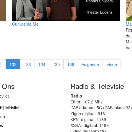
Culturama Mei
Mar
Rep
dat
Mar
haa
1
132
133
134
135
136
Volgende
Einde
 Ons
Radio & Televisie
vliet
Radio
Ether: 107.2 Mhz
ij Midvliet
DAB+: kanaal 5C (DAB lokaal 33)
Ziggo digitaal: 916
ren
KPN digitaal: 1189
es
XS4All digitaal: 1189
Odido digitaal:2192