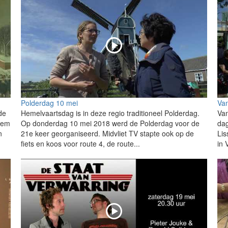
Polderdag 10 mei
Van
de
Hemelvaartsdag is in deze regio traditioneel Polderdag.
Van
item
Op donderdag 10 mei 2018 werd de Polderdag voor de
dag
n
21e keer georganiseerd. Midvliet TV stapte ook op de
Lis
fiets en koos voor route 4, de route...
in 