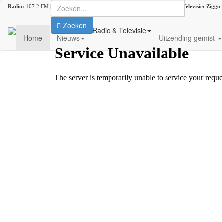
Radio:
107.2 FM |
DAB+:
kanaal 5C (DAB lokaal 33) |
Ziggo
kanaal 916 |
Televisie:
Ziggo
Zoeken
Radio & Televisie
Home
Nieuws
Uitzending gemist