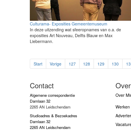
Culturama- Exposities Gemeentemuseum
In deze uitzending wat sfeeropnames van o.a. de
exposities Art Nouveau, Delfts Blauw en Max
Liebermann.
Start
Vorige
127
128
129
130
13
Contact
Over
Over Mid
Algemene correspondentie
Damlaan 32
Werken b
2265 AN Leidschendam
Adverte
Studioadres & Bezoekadres
Damlaan 32
Vacatur
2265 AN Leidschendam