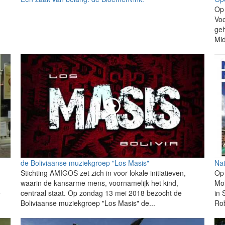
Op 
Voo
geh
Mid
de Boliviaanse muziekgroep "Los Masis"
Na
Stichting AMIGOS zet zich in voor lokale initiatieven,
Op 
waarin de kansarme mens, voornamelijk het kind,
Mol
e
centraal staat. Op zondag 13 mei 2018 bezocht de
in
Boliviaanse muziekgroep "Los Masis" de...
Ro