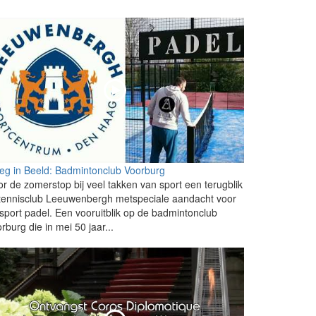
eg in Beeld: Badmintonclub Voorburg
r de zomerstop bij veel takken van sport een terugblik
 tennisclub Leeuwenbergh metspeciale aandacht voor
sport padel. Een vooruitblik op de badmintonclub
rburg die in mei 50 jaar...