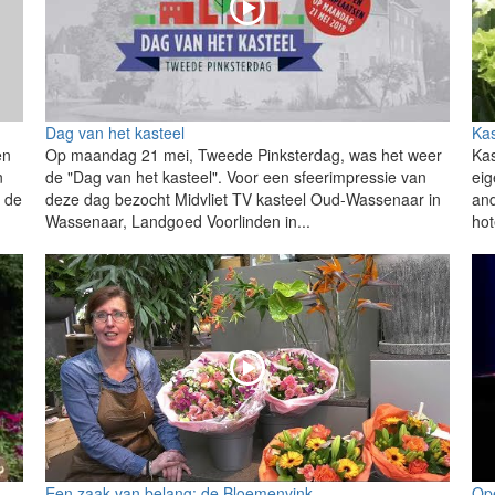
Dag van het kasteel
Kas
en
Op maandag 21 mei, Tweede Pinksterdag, was het weer
Kas
n
de "Dag van het kasteel". Voor een sfeerimpressie van
eig
n de
deze dag bezocht Midvliet TV kasteel Oud-Wassenaar in
and
Wassenaar, Landgoed Voorlinden in...
hot
Een zaak van belang: de Bloemenvink.
Op