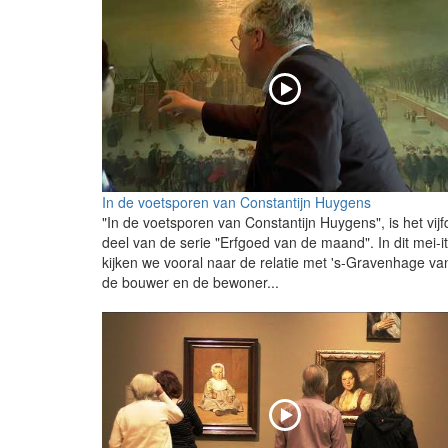
In de voetsporen van Constantijn Huygens
"In de voetsporen van Constantijn Huygens", is het vijf
deel van de serie "Erfgoed van de maand". In dit mei-
kijken we vooral naar de relatie met 's-Gravenhage va
de bouwer en de bewoner...