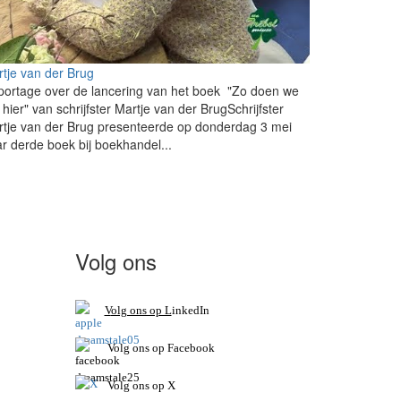
tje van der Brug
ortage over de lancering van het boek "Zo doen we
 hier" van schrijfster Martje van der BrugSchrijfster
tje van der Brug presenteerde op donderdag 3 mei
r derde boek bij boekhandel...
Volg ons
V
olg ons op L
inkedIn
Volg ons op Facebook
Volg ons op X