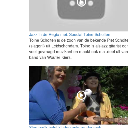
Jazz in de Regio mei: Special Toine Scholten
Toine Scholten is de zoon van de bekende Piet Scholt
(slagerij) uit Leidschendam. Toine is alsjazz gitarist ee
veel gevraagd muzikant en maakt ook o.a .deel uit va
band van Wouter Kiers.
Stompwijk helpt kinderkankeronderzoek