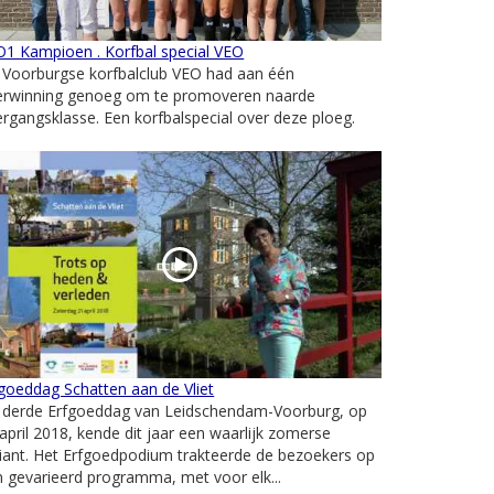
1 Kampioen . Korfbal special VEO
 Voorburgse korfbalclub VEO had aan één
erwinning genoeg om te promoveren naarde
rgangsklasse. Een korfbalspecial over deze ploeg.
goeddag Schatten aan de Vliet
 derde Erfgoeddag van Leidschendam-Voorburg, op
april 2018, kende dit jaar een waarlijk zomerse
iant. Het Erfgoedpodium trakteerde de bezoekers op
 gevarieerd programma, met voor elk...