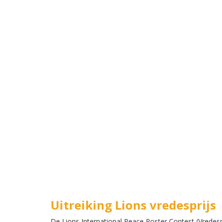
Uitreiking Lions vredesprijs
De Lions International Peace Poster Contest (Vredespo