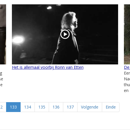
Het is allemaal voorbij Ronn van Etten
De
g
Een
se
Nad
le
thu
en 
32
133
134
135
136
137
Volgende
Einde