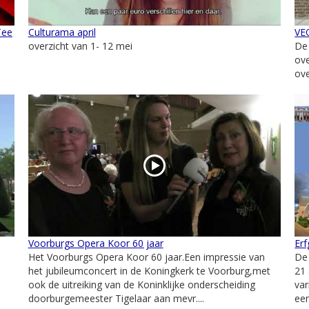
Tee
Culturama april
VEO
overzicht van 1- 12 mei
De
ov
ove
Voorburgs Opera Koor 60 jaar
Erf
Het Voorburgs Opera Koor 60 jaar.Een impressie van
De
het jubileumconcert in de Koningkerk te Voorburg,met
21 
ook de uitreiking van de Koninklijke onderscheiding
var
doorburgemeester Tigelaar aan mevr....
een