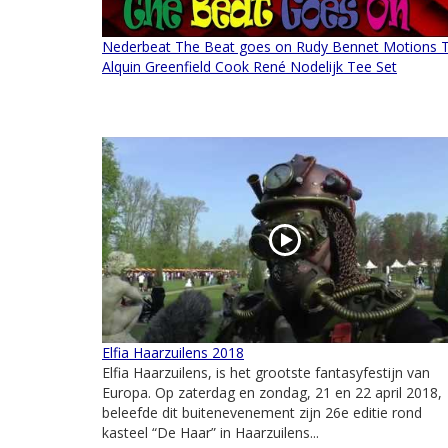
Nederbeat The Beat goes on Rudy Bennet Motions 
Alquin Greenfield Cook René Nodelijk Tee Set
Elfia Haarzuilens 2018
Elfia Haarzuilens, is het grootste fantasyfestijn van
Europa. Op zaterdag en zondag, 21 en 22 april 2018,
beleefde dit buitenevenement zijn 26e editie rond
kasteel “De Haar” in Haarzuilens...