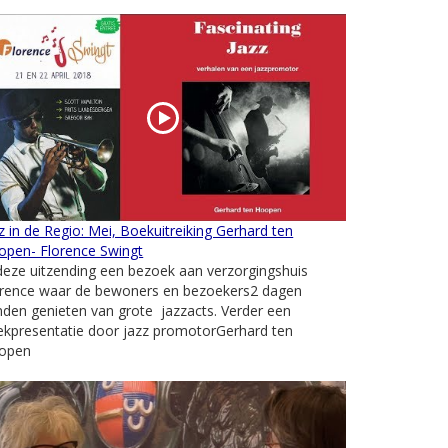
z in de Regio: Mei, Boekuitreiking Gerhard ten
open- Florence Swingt
deze uitzending een bezoek aan verzorgingshuis
orence waar de bewoners en bezoekers2 dagen
den genieten van grote jazzacts. Verder een
ekpresentatie door jazz promotorGerhard ten
open