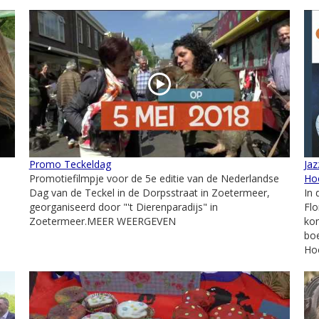
Promo Teckeldag
Jaz
Promotiefilmpje voor de 5e editie van de Nederlandse
Ho
Dag van de Teckel in de Dorpsstraat in Zoetermeer,
In 
georganiseerd door "'t Dierenparadijs" in
Fl
Zoetermeer.MEER WEERGEVEN
kon
bo
Ho