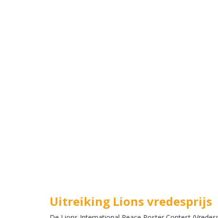
Uitreiking Lions vredesprijs
De Lions International Peace Poster Contest (Vredespo