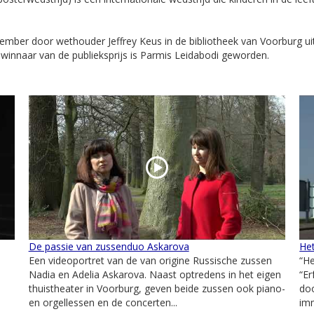
vember door wethouder Jeffrey Keus in de bibliotheek van Voorburg uit
 winnaar van de publieksprijs is Parmis Leidabodi geworden.
De passie van zussenduo Askarova
He
Een videoportret van de van origine Russische zussen
“He
Nadia en Adelia Askarova. Naast optredens in het eigen
“Er
thuistheater in Voorburg, geven beide zussen ook piano-
do
en orgellessen en de concerten...
imm