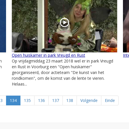
Open huiskamer in park Vreugd en Rust
Int
n
Op vrijdagmiddag 23 maart 2018 wel er in park Vreugd
n
en Rust in Voorburg een "Open huiskamer"
georganiseerd, door actieteam "De kunst van het
rondkomen", om de komst van de lente te vieren.
Helaas...
33
134
135
136
137
138
Volgende
Einde