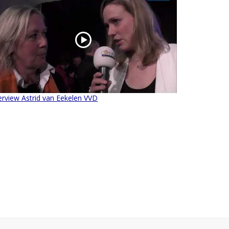
erview Astrid van Eekelen VVD