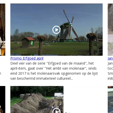
Promo Erfgoed april
Jan
Deel vier van de serie "Erfgoed van de maand", het
Jan
april-item, gaat over "Het ambt van molenaar", sinds
toc
r.
eind 2017 is het molenaarsvak opgenomen op de lijst
Smu
van beschermd immaterieel cultureel...
ini