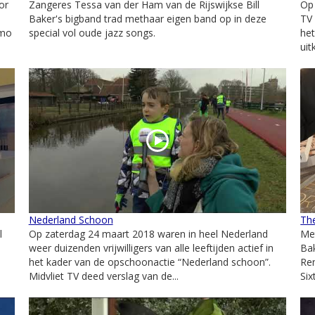
or
Zangeres Tessa van der Ham van de Rijswijkse Bill
Op 
Baker's bigband trad methaar eigen band op in deze
TV 
imo
special vol oude jazz songs.
het
uit
Nederland Schoon
Th
l
Op zaterdag 24 maart 2018 waren in heel Nederland
Met
weer duizenden vrijwilligers van alle leeftijden actief in
Bak
het kader van de opschoonactie “Nederland schoon”.
Ren
Midvliet TV deed verslag van de...
Six