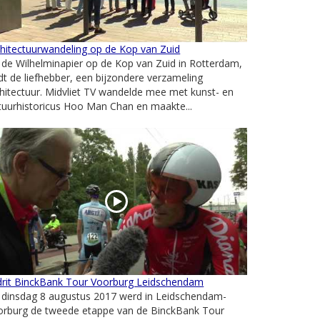
hitectuurwandeling op de Kop van Zuid
de Wilhelminapier op de Kop van Zuid in Rotterdam,
dt de liefhebber, een bijzondere verzameling
hitectuur. Midvliet TV wandelde mee met kunst- en
tuurhistoricus Hoo Man Chan en maakte...
jdrit BinckBank Tour Voorburg Leidschendam
 dinsdag 8 augustus 2017 werd in Leidschendam-
orburg de tweede etappe van de BinckBank Tour