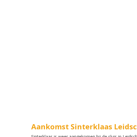
Aankomst Sinterklaas Leid
Sinterklaas is weer aangekomen bij de sluis in Leids