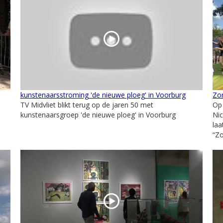
kunstenaarsstroming 'de nieuwe ploeg' in Voorburg
Zon
TV Midvliet blikt terug op de jaren 50 met
Op
kunstenaarsgroep 'de nieuwe ploeg' in Voorburg
Nic
laa
“Zo