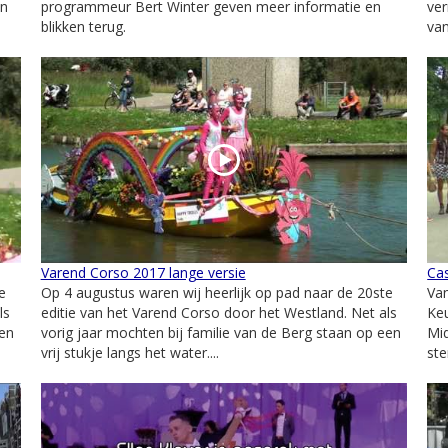
en
programmeur Bert Winter geven meer informatie en
ver
blikken terug.
van
Varend Corso 2017 lange versie
Cas
e
Op 4 augustus waren wij heerlijk op pad naar de 20ste
Van
ls
editie van het Varend Corso door het Westland. Net als
Keu
een
vorig jaar mochten bij familie van de Berg staan op een
Mid
vrij stukje langs het water....
ste