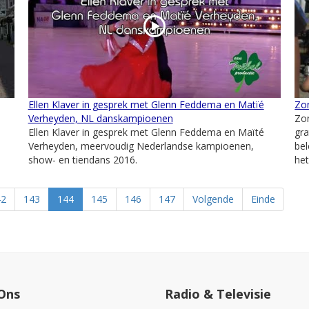
Ellen Klaver in gesprek met Glenn Feddema en Matïé
Zon
Verheyden, NL danskampioenen
Zon
Ellen Klaver in gesprek met Glenn Feddema en Maïté
gra
Verheyden, meervoudig Nederlandse kampioenen,
bel
show- en tiendans 2016.
het
42
143
144
145
146
147
Volgende
Einde
Ons
Radio & Televisie