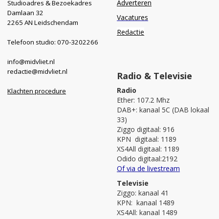
Adverteren
Studioadres & Bezoekadres
Damlaan 32
Vacatures
2265 AN Leidschendam
Redactie
Telefoon studio: 070-3202266
info@midvliet.nl
redactie@midvliet.nl
Radio & Televisie
Radio
Klachten procedure
Ether: 107.2 Mhz
DAB+: kanaal 5C (DAB lokaal
33)
Ziggo digitaal: 916
KPN digitaal: 1189
XS4All digitaal: 1189
Odido digitaal:2192
Of via de livestream
Televisie
Ziggo: kanaal 41
KPN: kanaal 1489
XS4All: kanaal 1489