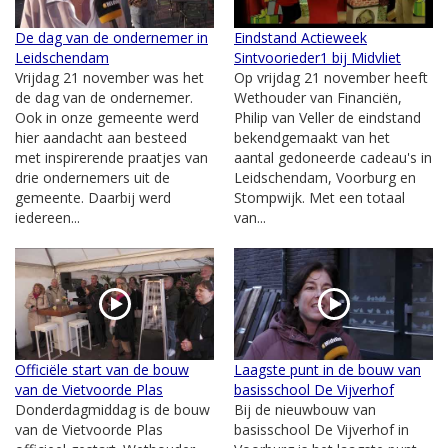
De dag van de ondernemer in
Eindstand Actieweek
Leidschendam
Sintvoorieder1 bij Midvliet
Vrijdag 21 november was het
Op vrijdag 21 november heeft
de dag van de ondernemer.
Wethouder van Financiën,
Ook in onze gemeente werd
Philip van Veller de eindstand
hier aandacht aan besteed
bekendgemaakt van het
met inspirerende praatjes van
aantal gedoneerde cadeau's in
drie ondernemers uit de
Leidschendam, Voorburg en
gemeente. Daarbij werd
Stompwijk. Met een totaal
iedereen...
van...
Officiële start van de bouw
Laagste punt in de bouw van
van de Vietvoorde Plas
basisschool De Vijverhof
Donderdagmiddag is de bouw
Bij de nieuwbouw van
van de Vietvoorde Plas
basisschool De Vijverhof in