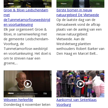
Groei & Bloei Leidschendam
Eerste bomen in nieuw
met
natuurgebied De Vlietweide
deTuinmetamorfosewedstrijd
Op de laatste dag van de
en voortuinkeuring
Klimaatweek vond de aftrap
Elk jaar organiseert Groei &
plaats van de aanleg van een
Bloei, in samenwerking met
nieuw natuurgebied:
de gemeente Leidschendam-
Vlietweide. Aan de
Voorburg, de
Westvlietweg plantten
Tuinmetamorfose-wedstrijd
wethouders Robert Barker van
en voortuinkeuring. Het doel is
Den Haag en Marcel Belt...
om te streven naar een
groene,...
Wilsveen herleefde
Aankomst van Sinterklaas
Donderdag 6 november lieten
Voorburg