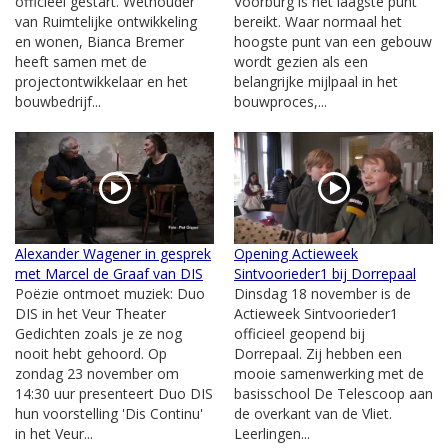
officieel gestart. Wethouder
Voorburg is het laagste punt
van Ruimtelijke ontwikkeling
bereikt. Waar normaal het
en wonen, Bianca Bremer
hoogste punt van een gebouw
heeft samen met de
wordt gezien als een
projectontwikkelaar en het
belangrijke mijlpaal in het
bouwbedrijf...
bouwproces,...
Alexander Wagener in gesprek
Opening Actieweek
met Marcel de Graaf van DIS
Sintvoorieder1 bij Dorrepaal
Poëzie ontmoet muziek: Duo
Dinsdag 18 november is de
DIS in het Veur Theater
Actieweek Sintvoorieder1
Gedichten zoals je ze nog
officieel geopend bij
nooit hebt gehoord. Op
Dorrepaal. Zij hebben een
zondag 23 november om
mooie samenwerking met de
14:30 uur presenteert Duo DIS
basisschool De Telescoop aan
hun voorstelling 'Dis Continu'
de overkant van de Vliet.
in het Veur...
Leerlingen...