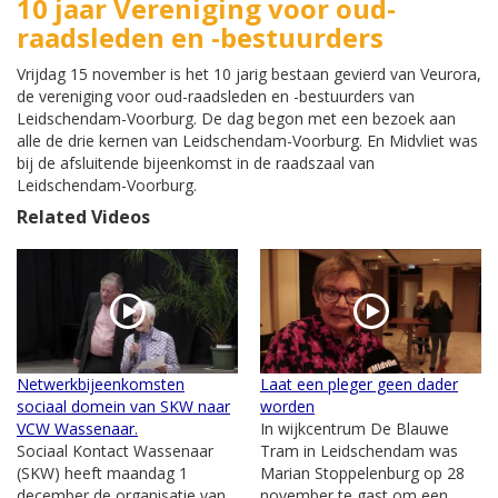
10 jaar Vereniging voor oud-
raadsleden en -bestuurders
Vrijdag 15 november is het 10 jarig bestaan gevierd van Veurora,
de vereniging voor oud-raadsleden en -bestuurders van
Leidschendam-Voorburg. De dag begon met een bezoek aan
alle de drie kernen van Leidschendam-Voorburg. En Midvliet was
bij de afsluitende bijeenkomst in de raadszaal van
Leidschendam-Voorburg.
Related Videos
Netwerkbijeenkomsten
Laat een pleger geen dader
sociaal domein van SKW naar
worden
VCW Wassenaar.
In wijkcentrum De Blauwe
Sociaal Kontact Wassenaar
Tram in Leidschendam was
(SKW) heeft maandag 1
Marian Stoppelenburg op 28
december de organisatie van
november te gast om een