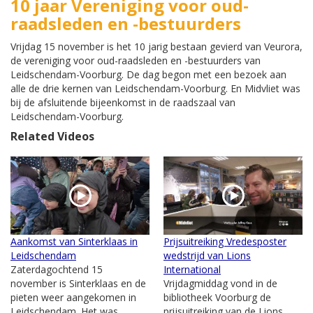
10 jaar Vereniging voor oud-
raadsleden en -bestuurders
Vrijdag 15 november is het 10 jarig bestaan gevierd van Veurora,
de vereniging voor oud-raadsleden en -bestuurders van
Leidschendam-Voorburg. De dag begon met een bezoek aan
alle de drie kernen van Leidschendam-Voorburg. En Midvliet was
bij de afsluitende bijeenkomst in de raadszaal van
Leidschendam-Voorburg.
Related Videos
Aankomst van Sinterklaas in
Prijsuitreiking Vredesposter
Leidschendam
wedstrijd van Lions
Zaterdagochtend 15
International
november is Sinterklaas en de
Vrijdagmiddag vond in de
pieten weer aangekomen in
bibliotheek Voorburg de
Leidschendam. Het was
prijsuitreiking van de Lions