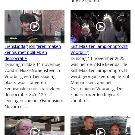
nog de sporen...
Tienskipdag jongeren maken
Sint Maarten lampionoptocht
kennis met politiek en
Voorburg
democratie
Dinsdag 11 november 2025
Dinsdagmiddag 11 november
was het de 74ste keer dat de
vond in Huize Swaensteyn in
Sint Maarten lampionoptocht
Voorburg een Tienskipdag
werd georganiseerd bij de Sint
plaats waar jongeren
Martinuskerk aan het
kennismaken met politiek en
Oosteinde in Voorburg. De
democratie. Zo’n 120
kinderen werden begroet
leerlingen van het Gymnasium
vanaf te...
Novum uit...