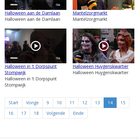
Halloween aan de Damlaan
Mantelzorgmarkt
Halloween aan de Damlaan
Mantelzorgmarkt
Halloween in 't Dorpspunt
Halloween Huygenskwartier
Stompwijk
Halloween Huygenskwartier
Halloween in 't Dorpspunt
Stompwijk
Start
Vorige
9
10
11
12
13
14
15
16
17
18
Volgende
Einde