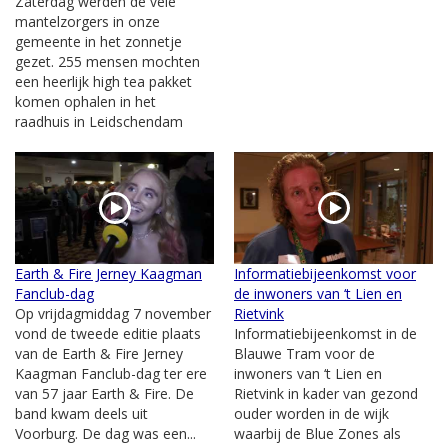
Zaterdag werden de vele
mantelzorgers in onze
gemeente in het zonnetje
gezet. 255 mensen mochten
een heerlijk high tea pakket
komen ophalen in het
raadhuis in Leidschendam
Earth & Fire Jerney Kaagman
Informatiebijeenkomst voor
Fanclub-dag
de inwoners van ‘t Lien en
Op vrijdagmiddag 7 november
Rietvink
vond de tweede editie plaats
Informatiebijeenkomst in de
van de Earth & Fire Jerney
Blauwe Tram voor de
Kaagman Fanclub-dag ter ere
inwoners van ‘t Lien en
van 57 jaar Earth & Fire. De
Rietvink in kader van gezond
band kwam deels uit
ouder worden in de wijk
Voorburg. De dag was een...
waarbij de Blue Zones als