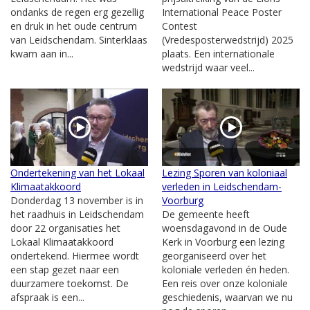
ondanks de regen erg gezellig
International Peace Poster
en druk in het oude centrum
Contest
van Leidschendam. Sinterklaas
(Vredesposterwedstrijd) 2025
kwam aan in...
plaats. Een internationale
wedstrijd waar veel...
Ondertekening van het Lokaal
Lezing Sporen van koloniaal
Klimaatakkoord
verleden in Leidschendam-
Donderdag 13 november is in
Voorburg
het raadhuis in Leidschendam
De gemeente heeft
door 22 organisaties het
woensdagavond in de Oude
Lokaal Klimaatakkoord
Kerk in Voorburg een lezing
ondertekend. Hiermee wordt
georganiseerd over het
een stap gezet naar een
koloniale verleden én heden.
duurzamere toekomst. De
Een reis over onze koloniale
afspraak is een...
geschiedenis, waarvan we nu