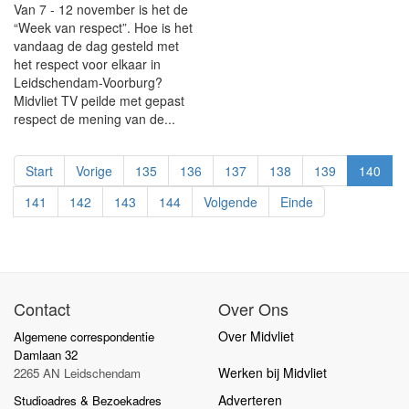
Van 7 - 12 november is het de
“Week van respect”. Hoe is het
vandaag de dag gesteld met
het respect voor elkaar in
Leidschendam-Voorburg?
Midvliet TV peilde met gepast
respect de mening van de...
Start
Vorige
135
136
137
138
139
140
141
142
143
144
Volgende
Einde
Contact
Over Ons
Over Midvliet
Algemene correspondentie
Damlaan 32
Werken bij Midvliet
2265 AN Leidschendam
Adverteren
Studioadres & Bezoekadres