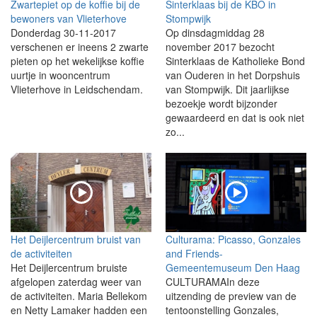
Zwartepiet op de koffie bij de
Sinterklaas bij de KBO in
bewoners van Vlieterhove
Stompwijk
Donderdag 30-11-2017
Op dinsdagmiddag 28
verschenen er ineens 2 zwarte
november 2017 bezocht
pieten op het wekelijkse koffie
Sinterklaas de Katholieke Bond
uurtje in wooncentrum
van Ouderen in het Dorpshuis
Vlieterhove in Leidschendam.
van Stompwijk. Dit jaarlijkse
bezoekje wordt bijzonder
gewaardeerd en dat is ook niet
zo...
Het Deijlercentrum bruist van
Culturama: Picasso, Gonzales
de activiteiten
and Friends-
Het Deijlercentrum bruiste
Gemeentemuseum Den Haag
afgelopen zaterdag weer van
CULTURAMAIn deze
de activiteiten. Maria Bellekom
uitzending de preview van de
en Netty Lamaker hadden een
tentoonstelling Gonzales,