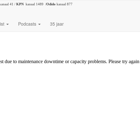
kanaal 41 /
KPN
kanaal 1489 /
Odido
kanaal 877
ist
Podcasts
35 jaar