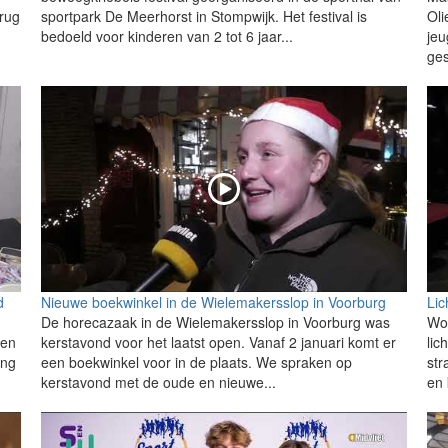
erug
sportpark De Meerhorst in Stompwijk. Het festival is
Oli
bedoeld voor kinderen van 2 tot 6 jaar...
jeu
ges
d
Nieuwe boekwinkel in de Wielemakersslop in Voorburg
Lic
De horecazaak in de Wielemakersslop in Voorburg was
Woe
een
kerstavond voor het laatst open. Vanaf 2 januari komt er
lic
ing
een boekwinkel voor in de plaats. We spraken op
str
kerstavond met de oude en nieuwe...
en 