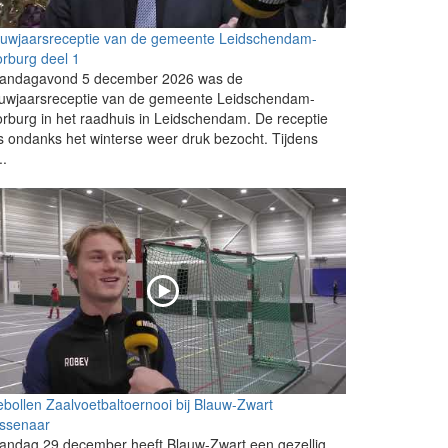
euwjaarsreceptie van de gemeente Leidschendam-
rburg deel 1
andagavond 5 december 2026 was de
euwjaarsreceptie van de gemeente Leidschendam-
rburg in het raadhuis in Leidschendam. De receptie
 ondanks het winterse weer druk bezocht. Tijdens
..
ebollen Zaalvoetbaltoernooi bij Blauw-Zwart
ssenaar
andag 29 december heeft Blauw-Zwart een gezellig