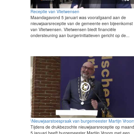
Receptie van Vlietwensen
Maandagavond 5 januari was voorafgaand aan de
nieuwjaarsreceptie van de gemeente een bijeenkomst
van Vlietwensen. Vlietwensen biedt financiële
ondersteuning aan burgerinitiatieven gericht op de...
\Nieuwjaarstoespraak van burgemeester Martijn Vroo
Tijdens de drukbezochte nieuwjaarsreceptie op maan
5 januari heeft burgemeester Martijn Vroom met een