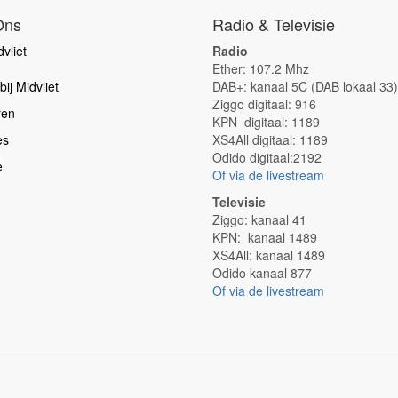
Ons
Radio & Televisie
vliet
Radio
Ether: 107.2 Mhz
ij Midvliet
DAB+: kanaal 5C (DAB lokaal 33)
Ziggo digitaal: 916
ren
KPN digitaal: 1189
es
XS4All digitaal: 1189
Odido digitaal:2192
e
Of via de livestream
Televisie
Ziggo: kanaal 41
KPN: kanaal 1489
XS4All: kanaal 1489
Odido kanaal 877
Of via de livestream