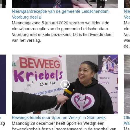
Nieuwjaarsreceptie van de gemeente Leidschendam-
Ni
Voorburg deel 2
Voo
Maandagavond 5 januari 2026 spraken we tijdens de
Ma
nieuwjaarsreceptie van de gemeente Leidschendam-
ni
Voorburg met enkele bezoekers. Dit is het tweede deel
Voo
van het verslag.
was
de.
m
Beweegkriebels door Sport en Welzijn in Stompwijk
Oli
dag
Maandag 29 december heeft Sport en Welzijn een
Wa
beweegkriebels festival georganiseerd in de sporthal van
Ma