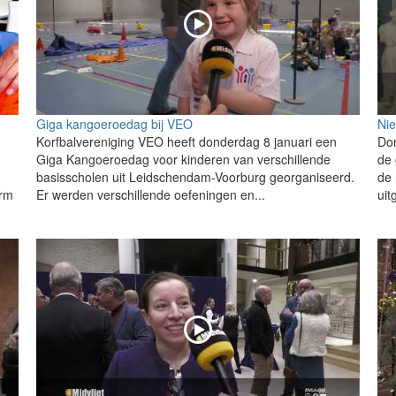
Giga kangoeroedag bij VEO
Ni
Korfbalvereniging VEO heeft donderdag 8 januari een
Don
Giga Kangoeroedag voor kinderen van verschillende
de
basisscholen uit Leidschendam-Voorburg georganiseerd.
de 
orm
Er werden verschillende oefeningen en...
uit