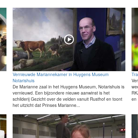
Vernieuwde Mariannekamer in Huygens Museum
Tr
Notarishuis
Ver
De Marianne zaal in het Huygens Museum, Notarishuis is
wee
vernieuwd. Een bijzondere nieuwe aanwinst is het
RK
schilderij Gezicht over de velden vanuit Rusthof en toont
en 
het uitzicht dat Prinses Marianne...