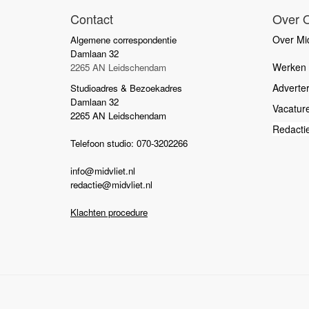
Contact
Over 
Over Mid
Algemene correspondentie
Damlaan 32
Werken b
2265 AN Leidschendam
Adverte
Studioadres & Bezoekadres
Damlaan 32
Vacatur
2265 AN Leidschendam
Redacti
Telefoon studio: 070-3202266
info@midvliet.nl
redactie@midvliet.nl
Klachten procedure