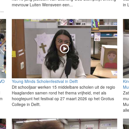
mevrouw Luiten Wensveen een...
in 
..
EVO
Young Minds Scholenfestival in Delft
Kin
Dit schooljaar werken 15 middelbare scholen uit de regio
Mu
l
Haaglanden samen rond het thema vrijheid, met als
Zat
um
hoogtepunt het festival op 27 maart 2026 op het Grotius
mu
College in Delft.
Mu
all