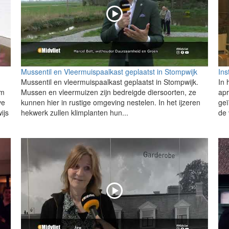
Mussentil en Vleermuispaalkast geplaatst in Stompwijk
Ins
Mussentil en vleermuispaalkast geplaatst in Stompwijk.
In 
am
Mussen en vleermuizen zijn bedreigde diersoorten, ze
apr
ve
kunnen hier in rustige omgeving nestelen. In het ijzeren
geï
ijs
hekwerk zullen klimplanten hun...
de 