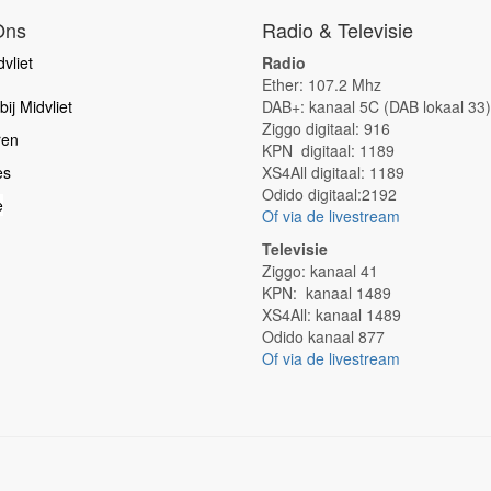
Ons
Radio & Televisie
vliet
Radio
Ether: 107.2 Mhz
ij Midvliet
DAB+: kanaal 5C (DAB lokaal 33)
Ziggo digitaal: 916
ren
KPN digitaal: 1189
es
XS4All digitaal: 1189
Odido digitaal:2192
e
Of via de livestream
Televisie
Ziggo: kanaal 41
KPN: kanaal 1489
XS4All: kanaal 1489
Odido kanaal 877
Of via de livestream