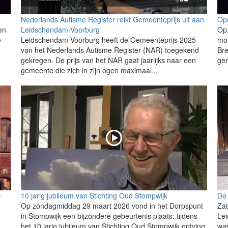
Nederlands Autisme Register reikt Gemeenteprijs uit aan
Ope
en
Leidschendam-Voorburg
Op 
e
Leidschendam-Voorburg heeft de Gemeenteprijs 2025
mo
van het Nederlands Autisme Register (NAR) toegekend
Bre
gekregen. De prijs van het NAR gaat jaarlijks naar een
gem
gemeente die zich in zijn ogen maximaal...
-
10 jarig jubileum van Stichting Oud Stompwijk
De 
Op zondagmiddag 29 maart 2026 vond in het Dorpspunt
Za
in Stompwijk een bijzondere gebeurtenis plaats: tijdens
Lei
het 10 jarig jubileum van Stichting Oud Stompwijk ontving
was