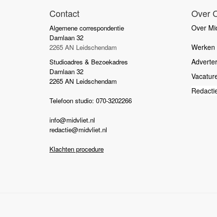
Contact
Over 
Over Mid
Algemene correspondentie
Damlaan 32
Werken b
2265 AN Leidschendam
Adverte
Studioadres & Bezoekadres
Damlaan 32
Vacatur
2265 AN Leidschendam
Redacti
Telefoon studio: 070-3202266
info@midvliet.nl
redactie@midvliet.nl
Klachten procedure