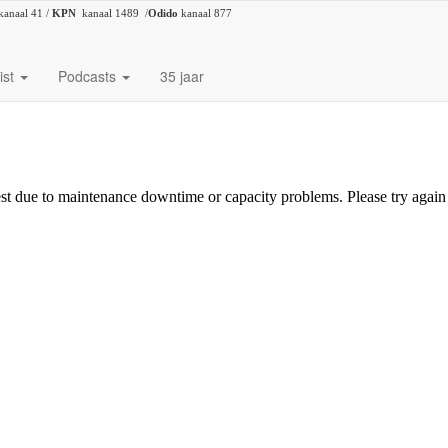
kanaal 41 /
KPN
kanaal 1489 /
Odido
kanaal 877
ist
Podcasts
35 jaar