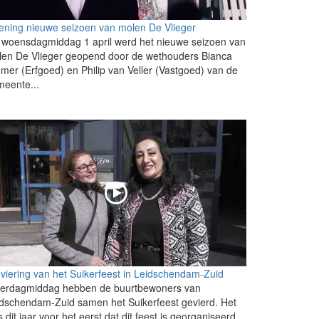
ning nieuwe seizoen van molen De Vlieger
woensdagmiddag 1 april werd het nieuwe seizoen van
len De Vlieger geopend door de wethouders Bianca
mer (Erfgoed) en Philip van Veller (Vastgoed) van de
eente...
viering van het Suikerfeest in Leidschendam-Zuid
terdagmiddag hebben de buurtbewoners van
dschendam-Zuid samen het Suikerfeest gevierd. Het
 dit jaar voor het eerst dat dit feest is georganiseerd