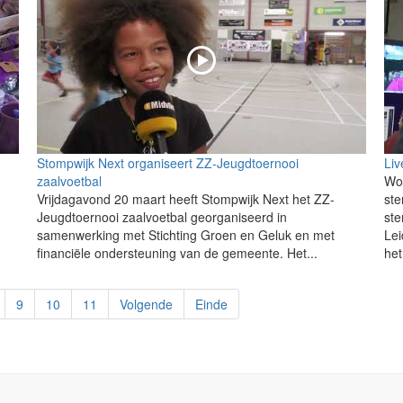
Stompwijk Next organiseert ZZ-Jeugdtoernooi
Liv
zaalvoetbal
Wo
Vrijdagavond 20 maart heeft Stompwijk Next het ZZ-
st
Jeugdtoernooi zaalvoetbal georganiseerd in
ste
samenwerking met Stichting Groen en Geluk en met
Lei
financiële ondersteuning van de gemeente. Het...
het
9
10
11
Volgende
Einde