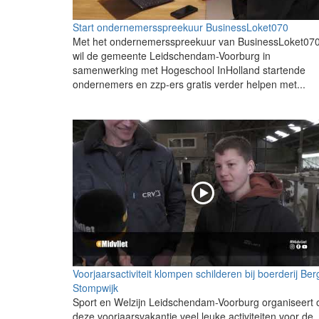
Start ondernemersspreekuur BusinessLoket070
Met het ondernemersspreekuur van BusinessLoket07
wil de gemeente Leidschendam-Voorburg in
samenwerking met Hogeschool InHolland startende
ondernemers en zzp-ers gratis verder helpen met...
Voorjaarsactiviteit klompen schilderen bij boerderij Ber
Stompwijk
Sport en Welzijn Leidschendam-Voorburg organiseert 
deze voorjaarsvakantie veel leuke activiteiten voor de