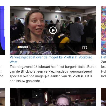
Verkiezingsdebat over de mogelijke Vlietlijn in Voorburg
Het
West
Zat
an
Zaterdagavond 28 februari heeft het burgerinitiatief Buren
fes
.
van de Binckhorst een verkiezingsdebat georganiseerd
Hul
or
speciaal over de mogelijke aanleg van de Vlietlijn. Dit is
Ind
een nieuw geplande...