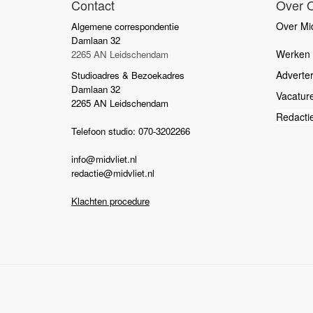
Contact
Over 
Over Mid
Algemene correspondentie
Damlaan 32
Werken b
2265 AN Leidschendam
Adverte
Studioadres & Bezoekadres
Damlaan 32
Vacatur
2265 AN Leidschendam
Redacti
Telefoon studio: 070-3202266
info@midvliet.nl
redactie@midvliet.nl
Klachten procedure