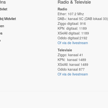
Ons
Radio & Televisie
vliet
Radio
Ether: 107.2 Mhz
ij Midvliet
DAB+: kanaal 5C (DAB lokaal 33)
Ziggo digitaal: 916
ren
KPN digitaal: 1189
es
XS4All digitaal: 1189
Odido digitaal:2192
e
Of via de livestream
Televisie
Ziggo: kanaal 41
KPN: kanaal 1489
XS4All: kanaal 1489
Odido kanaal 877
Of via de livestream