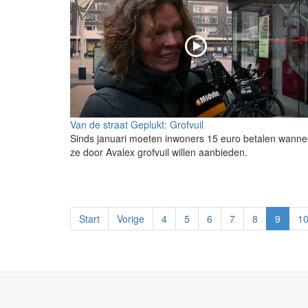
Van de straat Geplukt: Grofvuil
Sinds januari moeten inwoners 15 euro betalen wanne
ze door Avalex grofvuil willen aanbieden.
Start
Vorige
4
5
6
7
8
9
1