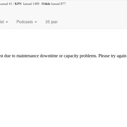
kanaal 41 /
KPN
kanaal 1489 /
Odido
kanaal 877
ist
Podcasts
35 jaar