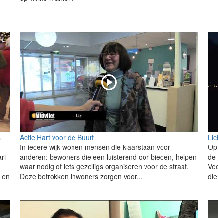
s
Actie Hart voor de Buurt
Lic
In iedere wijk wonen mensen die klaarstaan voor
Op 
ri
anderen: bewoners die een luisterend oor bieden, helpen
de 
waar nodig of iets gezelligs organiseren voor de straat.
Vee
d en
Deze betrokken inwoners zorgen voor...
die