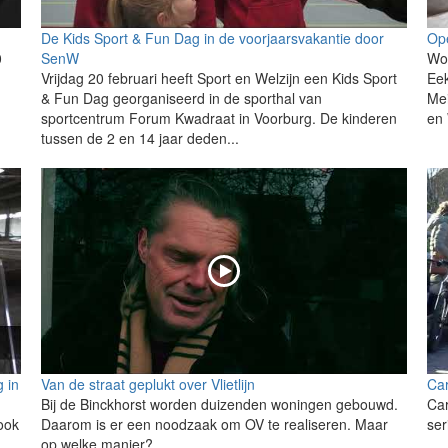
De Kids Sport & Fun Dag in de voorjaarsvakantie door
Ope
0
SenW
Woe
Vrijdag 20 februari heeft Sport en Welzijn een Kids Sport
Eek
& Fun Dag georganiseerd in de sporthal van
Mei
sportcentrum Forum Kwadraat in Voorburg. De kinderen
en 
tussen de 2 en 14 jaar deden...
g in
Van de straat geplukt over Vlietlijn
Car
Bij de Binckhorst worden duizenden woningen gebouwd.
Car
ook
Daarom is er een noodzaak om OV te realiseren. Maar
ser
op welke manier?