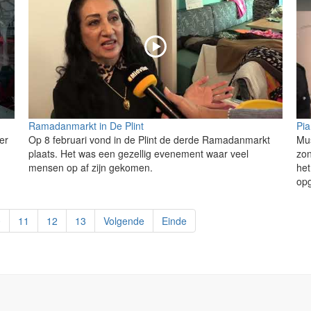
Ramadanmarkt in De Plint
Pia
er
Op 8 februari vond in de Plint de derde Ramadanmarkt
Mus
plaats. Het was een gezellig evenement waar veel
zon
mensen op af zijn gekomen.
het
opg
0
11
12
13
Volgende
Einde