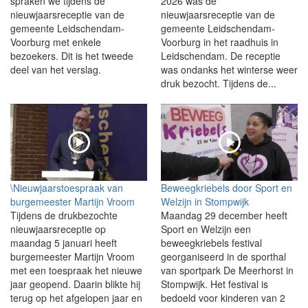
spraken we tijdens de
2026 was de
nieuwjaarsreceptie van de
nieuwjaarsreceptie van de
gemeente Leidschendam-
gemeente Leidschendam-
Voorburg met enkele
Voorburg in het raadhuis in
bezoekers. Dit is het tweede
Leidschendam. De receptie
deel van het verslag.
was ondanks het winterse weer
druk bezocht. Tijdens de...
\Nieuwjaarstoespraak van
Beweegkriebels door Sport en
burgemeester Martijn Vroom
Welzijn in Stompwijk
Tijdens de drukbezochte
Maandag 29 december heeft
nieuwjaarsreceptie op
Sport en Welzijn een
maandag 5 januari heeft
beweegkriebels festival
burgemeester Martijn Vroom
georganiseerd in de sporthal
met een toespraak het nieuwe
van sportpark De Meerhorst in
jaar geopend. Daarin blikte hij
Stompwijk. Het festival is
terug op het afgelopen jaar en
bedoeld voor kinderen van 2