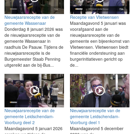
Nieuwjaarsreceptie van de
Receptie van Vlietwensen
gemeente Wassenaar
Maandagavond 5 januari was
Donderdag 8 januari 2026 was
voorafgaand aan de
de nieuwjaarsreceptie van de
nieuwjaarsreceptie van de
gemeente Wassenaar in
gemeente een bijeenkomst van
raadhuis De Paauw. Tijdens de
Vlietwensen. Vlietwensen biedt
nieuwjaarsreceptie is de
financiële ondersteuning aan
Burgemeester Staab Penning
burgerinitiatieven gericht op
uitgereikt aan de bij-Bus...
de...
Nieuwjaarsreceptie van de
Nieuwjaarsreceptie van de
gemeente Leidschendam-
gemeente Leidschendam-
Voorburg deel 2
Voorburg deel 1
Maandagavond 5 januari 2026
Maandagavond 5 december