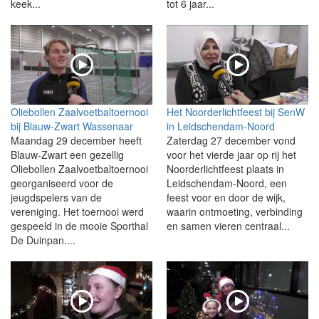
keek...
tot 6 jaar...
Oliebollen Zaalvoetbaltoernooi
Het Noorderlichtfeest bij SenW
bij Blauw-Zwart Wassenaar
in Leidschendam-Noord
Maandag 29 december heeft
Zaterdag 27 december vond
Blauw-Zwart een gezellig
voor het vierde jaar op rij het
Oliebollen Zaalvoetbaltoernooi
Noorderlichtfeest plaats in
georganiseerd voor de
Leidschendam-Noord, een
jeugdspelers van de
feest voor en door de wijk,
vereniging. Het toernooi werd
waarin ontmoeting, verbinding
gespeeld in de mooie Sporthal
en samen vieren centraal...
De Duinpan....