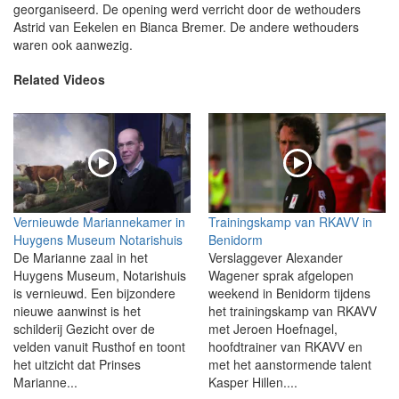
georganiseerd. De opening werd verricht door de wethouders
Astrid van Eekelen en Bianca Bremer. De andere wethouders
waren ook aanwezig.
Related Videos
Vernieuwde Mariannekamer in
Trainingskamp van RKAVV in
Huygens Museum Notarishuis
Benidorm
De Marianne zaal in het
Verslaggever Alexander
Huygens Museum, Notarishuis
Wagener sprak afgelopen
is vernieuwd. Een bijzondere
weekend in Benidorm tijdens
nieuwe aanwinst is het
het trainingskamp van RKAVV
schilderij Gezicht over de
met Jeroen Hoefnagel,
velden vanuit Rusthof en toont
hoofdtrainer van RKAVV en
het uitzicht dat Prinses
met het aanstormende talent
Marianne...
Kasper Hillen....