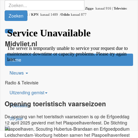
Radio:
107.2 FM |
DAB+:
kanaal 5C (DAB lokaal 33) |
Ziggo
kanaal 916 |
Televisie:
Zoeken
Ziggo
kanaal 41 /
KPN
kanaal 1489 /
Odido
kanaal 877
Midvliet.nl
×
Home
Nieuws
Radio & Televisie
Uitzending gemist
Opening toeristisch vaarseizoen
Podcasts
De opening van het toeristisch vaarseizoen is op de Erfgoeddag
35 jaar
12 april 2025 gevierd met het Plaspoelhavenfeest. De Stichting
Plaspoelhaven, Scouting Hubertus-Brandaan en Erfgoedpodium
Leidschendam-Voorburg hebben samen het Plaspoelhavenfeest