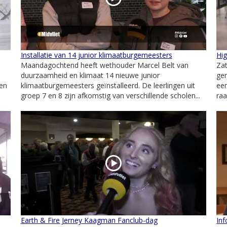
Installatie van 14 junior klimaatburgemeesters
Hi
Maandagochtend heeft wethouder Marcel Belt van
Zat
duurzaamheid en klimaat 14 nieuwe junior
ge
een
klimaatburgemeesters geïnstalleerd. De leerlingen uit
een
groep 7 en 8 zijn afkomstig van verschillende scholen...
ra
Earth & Fire Jerney Kaagman Fanclub-dag
Inf