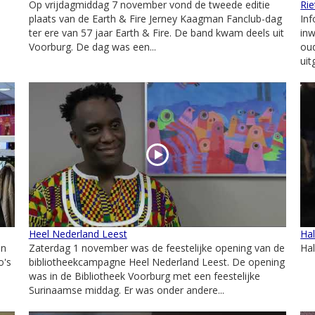
Op vrijdagmiddag 7 november vond de tweede editie
Rie
plaats van de Earth & Fire Jerney Kaagman Fanclub-dag
In
ter ere van 57 jaar Earth & Fire. De band kwam deels uit
inw
Voorburg. De dag was een...
oud
uit
Heel Nederland Leest
Ha
an
Zaterdag 1 november was de feestelijke opening van de
Ha
o's
bibliotheekcampagne Heel Nederland Leest. De opening
was in de Bibliotheek Voorburg met een feestelijke
Surinaamse middag. Er was onder andere...