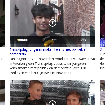
m-
Tienskipdag jongeren maken kennis met politiek en
Si
democratie
Di
in
Dinsdagmiddag 11 november vond in Huize Swaensteyn
de 
in Voorburg een Tienskipdag plaats waar jongeren
de 
kennismaken met politiek en democratie. Zo’n 120
kin
leerlingen van het Gymnasium Novum uit...