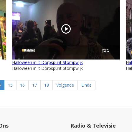
Halloween in 't Dorpspunt Stompwijk
Ha
Halloween in 't Dorpspunt Stompwijk
Ha
4
15
16
17
18
Volgende
Einde
Ons
Radio & Televisie