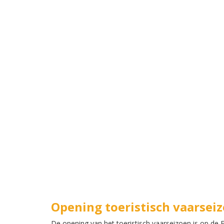
Opening toeristisch vaarsei
De opening van het toeristisch vaarseizoen is op de