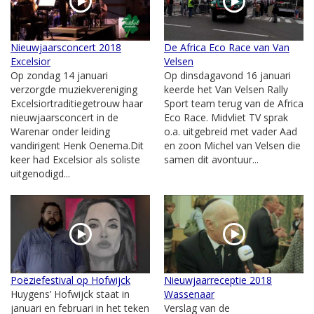
Nieuwjaarsconcert 2018
De Africa Eco Race van Van
Excelsior
Velsen
Op zondag 14 januari
Op dinsdagavond 16 januari
verzorgde muziekvereniging
keerde het Van Velsen Rally
Excelsiortraditiegetrouw haar
Sport team terug van de Africa
nieuwjaarsconcert in de
Eco Race. Midvliet TV sprak
Warenar onder leiding
o.a. uitgebreid met vader Aad
vandirigent Henk Oenema.Dit
en zoon Michel van Velsen die
keer had Excelsior als soliste
samen dit avontuur...
uitgenodigd...
Poëziefestival op Hofwijck
Nieuwjaarreceptie 2018
Huygens’ Hofwijck staat in
Wassenaar
januari en februari in het teken
Verslag van de