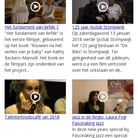
Het fundament van liefde 1
125 jaar IJsclub Stompwijk
"Het fundament van liefde" is
Op zaterdagavond 13 januari
het eerste filmpje, gebaseerd
2018 vierde IJsclub Stompwijk
op het boek "Rouwen na het
het 125 jarig bestaan in “De
verlies van je baby" van Kathy
Bles” in Stompwijk. Ter
Beckers-Mansell. Het boek en
gelegenheid van dit jubileum,
de filmpjes zijn onderdeel van
werd o.a een film vertoond
het project...
over het ontstaan en de...
Talenterloodscafé jan 2018
Jazz in de Regio: Laura Fygi
Fascinating Jazz
In deze new years special bij
Fascinating Jazz een special