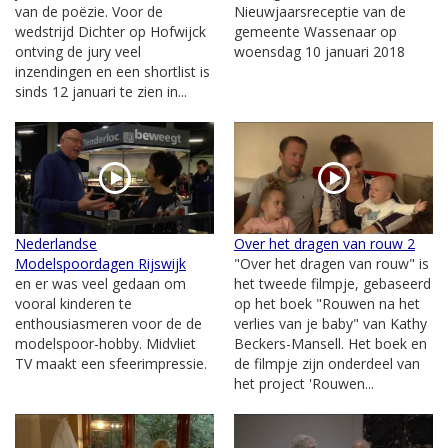
van de poëzie. Voor de
Nieuwjaarsreceptie van de
wedstrijd Dichter op Hofwijck
gemeente Wassenaar op
ontving de jury veel
woensdag 10 januari 2018
inzendingen en een shortlist is
sinds 12 januari te zien in...
Nederlandse
Over het dragen van rouw 2
Modelspoordagen Rijswijk
"Over het dragen van rouw" is
en er was veel gedaan om
het tweede filmpje, gebaseerd
vooral kinderen te
op het boek "Rouwen na het
enthousiasmeren voor de de
verlies van je baby" van Kathy
modelspoor-hobby. Midvliet
Beckers-Mansell. Het boek en
TV maakt een sfeerimpressie.
de filmpje zijn onderdeel van
het project 'Rouwen...