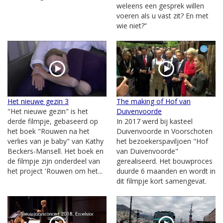
weleens een gesprek willen
voeren als u vast zit? En met
wie niet?”
Het nieuwe gezin 3
The making of Hof van
"Het nieuwe gezin" is het
Duivenvoorde
derde filmpje, gebaseerd op
In 2017 werd bij kasteel
het boek "Rouwen na het
Duivenvoorde in Voorschoten
verlies van je baby" van Kathy
het bezoekerspaviljoen "Hof
Beckers-Mansell. Het boek en
van Duivenvoorde"
de filmpje zijn onderdeel van
gerealiseerd. Het bouwproces
het project 'Rouwen om het...
duurde 6 maanden en wordt in
dit filmpje kort samengevat.