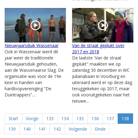
Nieuwjaarsduik Wassenaar
Van de straat geplukt over
Ook in Wassenaar werd dit
2017 en 2018
jaar weer de traditionele
De laatste 'Van de straat
Nieuwjaarsduik gehouden,
geplukt" maakten we op
aan de Wassenaarse Slag. De
zaterdag 30 december in WC
organisatie was voor de 19e
Julianabaan in Voorburg en
keer in handen van
uiteraard werd er op deze dag
hardloopvereniging “De
teruggekeken op 2017, maar
Duintrappers”....
ook vooruitgekeken naar het
nieuwe...
Start
Vorige
133
134
135
136
137
138
139
140
141
142
Volgende
Einde