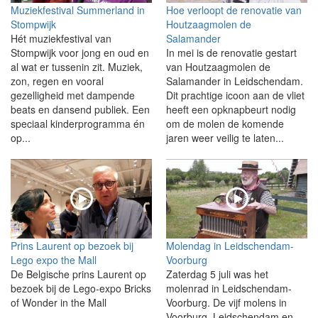
Muziekfestival Summerland in
Hoe verloopt de renovatie van
Stompwijk
Houtzaagmolen de
Hét muziekfestival van
Salamander
Stompwijk voor jong en oud en
In mei is de renovatie gestart
al wat er tussenin zit. Muziek,
van Houtzaagmolen de
zon, regen en vooral
Salamander in Leidschendam.
gezelligheid met dampende
Dit prachtige icoon aan de vliet
beats en dansend publiek. Een
heeft een opknapbeurt nodig
speciaal kinderprogramma én
om de molen de komende
op...
jaren weer veilig te laten...
Prins Laurent op bezoek bij
Molendag in Leidschendam-
Lego expo the Mall
Voorburg
De Belgische prins Laurent op
Zaterdag 5 juli was het
bezoek bij de Lego-expo Bricks
molenrad in Leidschendam-
of Wonder in the Mall
Voorburg. De vijf molens in
Voorburg, Leidschendam en