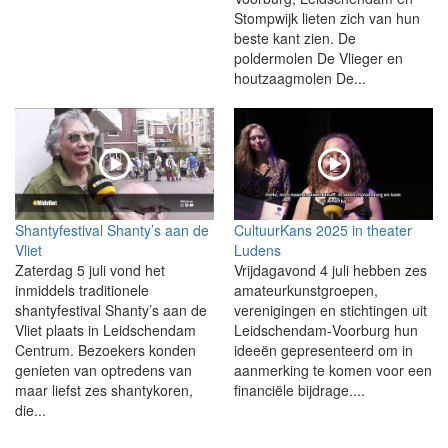
Stompwijk lieten zich van hun
beste kant zien. De
poldermolen De Vlieger en
houtzaagmolen De...
Shantyfestival Shanty’s aan de
CultuurKans 2025 in theater
Vliet
Ludens
Zaterdag 5 juli vond het
Vrijdagavond 4 juli hebben zes
inmiddels traditionele
amateurkunstgroepen,
shantyfestival Shanty’s aan de
verenigingen en stichtingen uit
Vliet plaats in Leidschendam
Leidschendam‑Voorburg hun
Centrum. Bezoekers konden
ideeën gepresenteerd om in
genieten van optredens van
aanmerking te komen voor een
maar liefst zes shantykoren,
financiële bijdrage....
die...