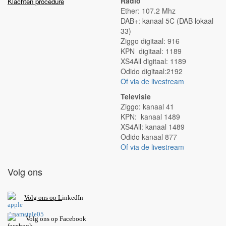
Radio
Klachten procedure
Ether: 107.2 Mhz
DAB+: kanaal 5C (DAB lokaal
33)
Ziggo digitaal: 916
KPN digitaal: 1189
XS4All digitaal: 1189
Odido digitaal:2192
Of via de livestream
Televisie
Ziggo: kanaal 41
KPN: kanaal 1489
XS4All: kanaal 1489
Odido kanaal 877
Of via de livestream
Volg ons
V
olg ons op L
inkedIn
Volg ons op Facebook