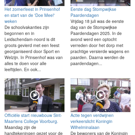
Het zomerfeest in Prinsenhof
Eerste dag Stompwijkse
en start van de 'Doe Mee!'
Paardendagen
weken
Vrijdag 18 juli was de eerste
De schoolvakanties zijn
dag van de Stompwijkse
begonnen en in
Paardendagen 2025. In de
Leidschendam-noord is dit
avond werd een optocht
groots gevierd met een feest
verreden door het dorp met
georganiseerd door Sport en
prachtige versierde wagens en
Welzijn. In Prinsenhof was van
paarden. Daarna werden de
alles te doen voor alle
paardendagen...
leeftijden. En ook...
Officiële start nieuwbouw Sint-
Actie tegen verdwijnen
Maartens College Voorburg.
verkeerslicht Koningin
Maandag zijn de
Wilhelminalaan
handtekeningen gezet voor de
De bewoners van de Koningin