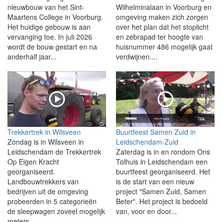
nieuwbouw van het Sint-
Wilhelminalaan in Voorburg en
Maartens College in Voorburg.
omgeving maken zich zorgen
Het huidige gebouw is aan
over het plan dat het stoplicht
vervanging toe. In juli 2026
en zebrapad ter hoogte van
wordt de bouw gestart en na
huisnummer 486 mogelijk gaat
anderhalf jaar...
verdwijnen....
Trekkertrek in Wilsveen
Buurtfeest Samen Zuid in
Zondag is in Wilsveen in
Leidschendam-Zuid
Leidschendam de Trekkertrek
Zaterdag is in en rondom Ons
Op Eigen Kracht
Tolhuis in Leidschendam een
georganiseerd.
buurtfeest georganiseerd. Het
Landbouwtrekkers van
is de start van een nieuw
bedrijven uit de omgeving
project "Samen Zuid, Samen
probeerden in 5 categorieën
Beter". Het project is bedoeld
de sleepwagen zoveel mogelijk
van, voor en door...
meters...