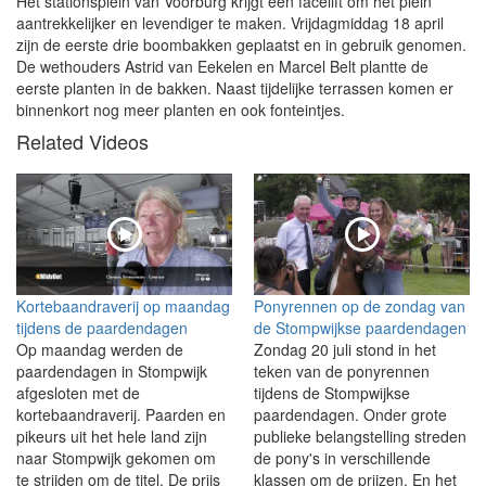
Het stationsplein van Voorburg krijgt een facelift om het plein
aantrekkelijker en levendiger te maken. Vrijdagmiddag 18 april
zijn de eerste drie boombakken geplaatst en in gebruik genomen.
De wethouders Astrid van Eekelen en Marcel Belt plantte de
eerste planten in de bakken. Naast tijdelijke terrassen komen er
binnenkort nog meer planten en ook fonteintjes.
Related Videos
Kortebaandraverij op maandag
Ponyrennen op de zondag van
tijdens de paardendagen
de Stompwijkse paardendagen
Op maandag werden de
Zondag 20 juli stond in het
paardendagen in Stompwijk
teken van de ponyrennen
afgesloten met de
tijdens de Stompwijkse
kortebaandraverij. Paarden en
paardendagen. Onder grote
pikeurs uit het hele land zijn
publieke belangstelling streden
naar Stompwijk gekomen om
de pony's in verschillende
te strijden om de titel. De prijs
klassen om de prijzen. En het