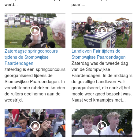
werd...
paart...
Zaterdagse springconcours
Landleven Fair tijdens de
tijdens de Stompwijkse
Stompwijkse Paardendagen
Paardendagen
Zaterdag was de tweede dag
zaterdag is een springconcours
van de Stompwijkse
georganiseerd tijdens de
Paardendagen. In de middag is
Stompwijkse Paardendagen. In
de gezellige Landleven Fair
verschillende rubrieken konden
georganiseerd, die dankzij het
de ruiters deelnemen aan de
mooie weer goed bezocht was.
wedstrijd.
Naast veel kraampjes met...