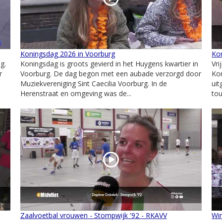
Koningsdag 2026 in Voorburg
Kon
g.
Koningsdag is groots gevierd in het Huygens kwartier in
Vri
r
Voorburg. De dag begon met een aubade verzorgd door
Kon
Muziekvereniging Sint Caecilia Voorburg. In de
ui
Herenstraat en omgeving was de...
to
Zaalvoetbal vrouwen - Stompwijk '92 - RKAVV
Wim