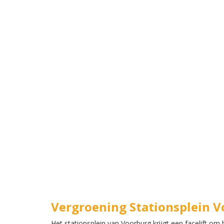
Vergroening Stationsplein 
Het stationsplein van Voorburg krijgt een facelift om 