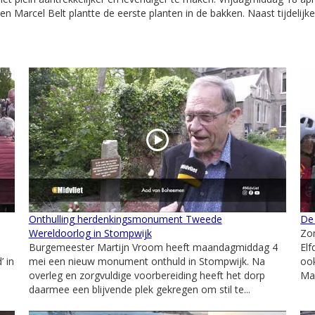
 Marcel Belt plantte de eerste planten in de bakken. Naast tijdelij
Onthulling herdenkingsmonument Tweede
De
Wereldoorlog in Stompwijk
Zon
Burgemeester Martijn Vroom heeft maandagmiddag 4
Elf
’ in
mei een nieuw monument onthuld in Stompwijk. Na
ook
overleg en zorgvuldige voorbereiding heeft het dorp
Maa
daarmee een blijvende plek gekregen om stil te...