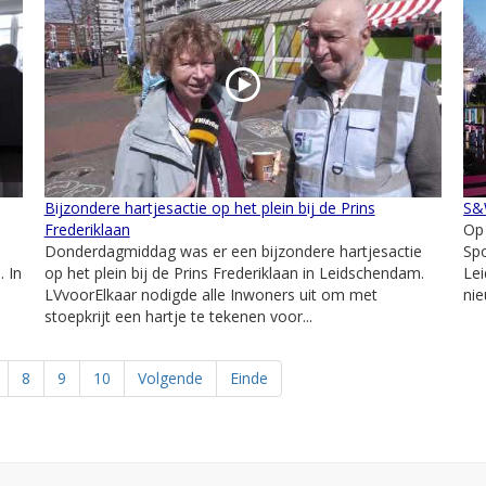
Bijzondere hartjesactie op het plein bij de Prins
S&W
Frederiklaan
Op
Donderdagmiddag was er een bijzondere hartjesactie
Spo
 In
op het plein bij de Prins Frederiklaan in Leidschendam.
Le
LVvoorElkaar nodigde alle Inwoners uit om met
nie
stoepkrijt een hartje te tekenen voor...
8
9
10
Volgende
Einde