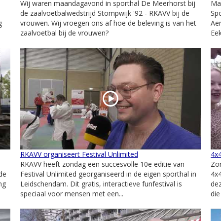
Wij waren maandagavond in sporthal De Meerhorst bij
Ma
de zaalvoetbalwedstrijd Stompwijk '92 - RKAVV bij de
Spo
g
vrouwen. Wij vroegen ons af hoe de beleving is van het
Aer
zaalvoetbal bij de vrouwen?
Eek
RKAVV organiseert Festival Unlimited
4x
RKAVV heeft zondag een succesvolle 10e editie van
Zo
de
Festival Unlimited georganiseerd in de eigen sporthal in
4x4
ng
Leidschendam. Dit gratis, interactieve funfestival is
de
speciaal voor mensen met een...
die