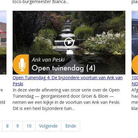
loco-burgemeester Bianca...
pla
Open Tuinendag 4: De bijzondere voortuin van Ank van
100
Peski
ND
re
In deze vierde aflevering van onze serie over de Open
Afg
Tuinendag — georganiseerd door Groei & Bloei —
haa
eld
nemen we een kijkje in de voortuin van Ank van Peski.
met
Dit is een heel bijzondere tuin...
kla
8
9
10
Volgende
Einde