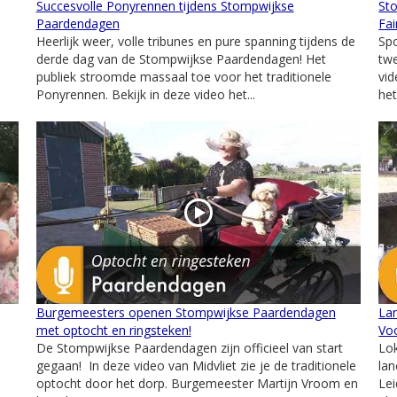
Succesvolle Ponyrennen tijdens Stompwijkse
St
Paardendagen
Fai
Heerlijk weer, volle tribunes en pure spanning tijdens de
Spo
e
derde dag van de Stompwijkse Paardendagen! Het
tw
publiek stroomde massaal toe voor het traditionele
vid
Ponyrennen. Bekijk in deze video het...
het
Burgemeesters openen Stompwijkse Paardendagen
La
met optocht en ringsteken!
Vo
De Stompwijkse Paardendagen zijn officieel van start
Lok
gegaan! In deze video van Midvliet zie je de traditionele
lan
optocht door het dorp. Burgemeester Martijn Vroom en
Le