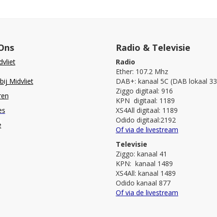
Ons
Radio & Televisie
vliet
Radio
Ether: 107.2 Mhz
ij Midvliet
DAB+: kanaal 5C (DAB lokaal 33
Ziggo digitaal: 916
ren
KPN digitaal: 1189
es
XS4All digitaal: 1189
Odido digitaal:2192
e
Of via de livestream
Televisie
Ziggo: kanaal 41
KPN: kanaal 1489
XS4All: kanaal 1489
Odido kanaal 877
Of via de livestream