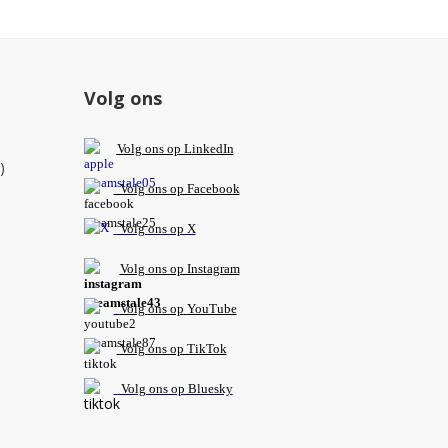
Volg ons
V
olg ons op L
inkedIn
)
Volg ons op Facebook
Volg ons op X
Volg ons op Instagram
Volg
ons op
YouTube
Volg ons op TikTok
Volg ons op Bluesky