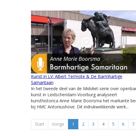
Kunst in LV: Albert Termote & De Barmhartige
Samaritaan
In het tweede deel van de Midvliet-serie over openba
kunst in Leidschendam-Voorburg analyseert
kunsthistorica Anne Marie Boorsma het markante be
bij HMC Antoniushove. Dit indrukwekkende werk...
Start
Vorige
1
2
3
4
5
6
7