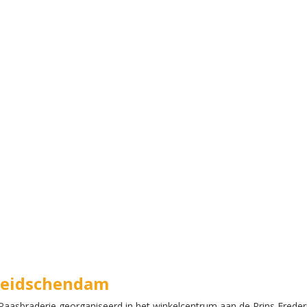
 Leidschendam
aasbraderie georganiseerd in het winkelcentrum aan de Prins Frederi