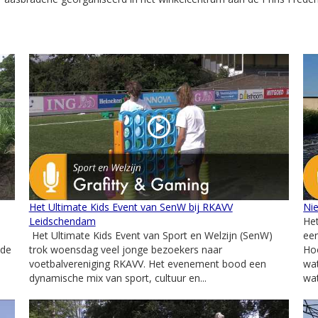
Het Ultimate Kids Event van SenW bij RKAVV
Ni
Leidschendam
Het
Het Ultimate Kids Event van Sport en Welzijn (SenW)
een
 de
trok woensdag veel jonge bezoekers naar
Ho
voetbalvereniging RKAVV. Het evenement bood een
wat
dynamische mix van sport, cultuur en...
wat