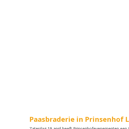
Paasbraderie in Prinsenhof
Zaterdag 19 april heeft Prinsenhofevenementen een P