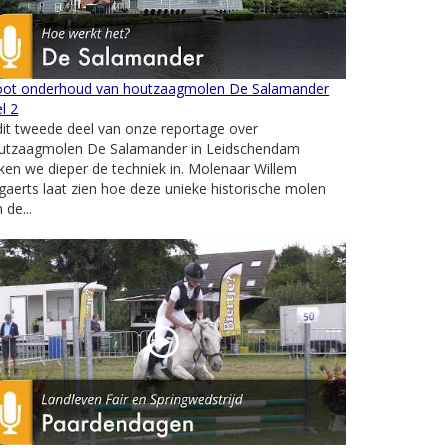
oot onderhoud van houtzaagmolen De Salamander
l 2
dit tweede deel van onze reportage over
utzaagmolen De Salamander in Leidschendam
ken we dieper de techniek in. Molenaar Willem
aerts laat zien hoe deze unieke historische molen
 de...