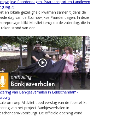
ompwijkse Paardendagen: Paardensport en Landleven
r (Dag 2)
rt en lokale gezelligheid kwamen samen tijdens de
eede dag van de Stompwijkse Paardendagen. In deze
eoreportage blikt Midvliet terug op de zaterdag, die in
 teken stond van een...
ncering van Bankjesverhalen in Leidschendam-
orburg
ale omroep Midvliet deed verslag van de feestelijke
cering van het project Bankjesverhalen in
idschendam-Voorburg! De officiële opening vond