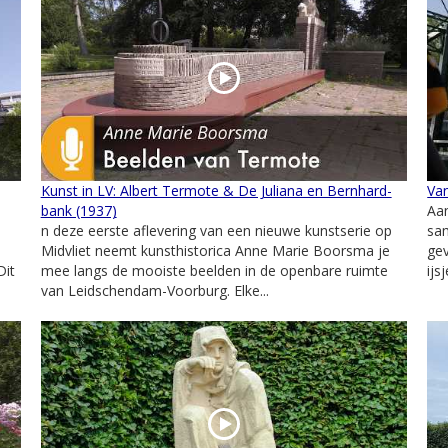
Kunst in LV: Albert Termote & De Juliana en Bernhard-
Van
bank (1937)
Aan
n deze eerste aflevering van een nieuwe kunstserie op
sam
Midvliet neemt kunsthistorica Anne Marie Boorsma je
gev
Dit
mee langs de mooiste beelden in de openbare ruimte
ijs
van Leidschendam-Voorburg. Elke...