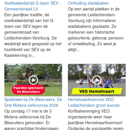
Voetbalwedstrijd G-team SEV -
Onthulling stadsbaken
Gemeenteraad LV
Op een aantal plekken in de
Een jaarlijkse traditie, de
gemeente Leidschendam-
voetbalwedstrijd van het G-
Voorburg zijn informatieve
team van SEV tegen de
stadsbakens geplaatst. Ze
gemeenteraad van
markeren een historische
Leidschendam-Voorburg. De
gebeurtenis, gebouw, persoon
wedstrijd werd gespeeld op het
of ontwikkeling. Zo weet je
hoofdveld van SEV op de
altijd...
Kastelenring in...
Spektakel bij De Blesruiters, De
Hemelvaarttoernooi VEO
Drie Molens oefencross 2026
Leidschendam groot succes
Op zondag 17 mei is de 3
Korfbalvereniging VEO
Molens oefencross bij De
organiseerde weer haar
Blesruiters gehouden. Er
jaarlijkse Hemelvaarttoernooi!
waren prachtige hindernissen
Ondanks de voorspelde regen