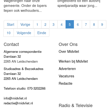
Wageningen naar onze
omgetoverd tot een autovrij
gemeente. Onder de lopers
speelparadijs waar jong...
liepen ook wethouders...
Start
Vorige
1
2
3
4
5
6
7
8
9
10
Volgende
Einde
Contact
Over Ons
Over Midvliet
Algemene correspondentie
Damlaan 32
Werken bij Midvliet
2265 AN Leidschendam
Adverteren
Studioadres & Bezoekadres
Damlaan 32
Vacatures
2265 AN Leidschendam
Redactie
Telefoon studio: 070-3202266
info@midvliet.nl
redactie@midvliet.nl
Radio & Televisie