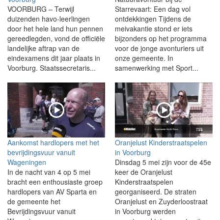
VOORBURG – Terwijl
Starrevaart: Een dag vol
duizenden havo-leerlingen
ontdekkingen Tijdens de
door het hele land hun pennen
meivakantie stond er iets
gereedlegden, vond de officiële
bijzonders op het programma
landelijke aftrap van de
voor de jonge avonturiers uit
eindexamens dit jaar plaats in
onze gemeente. In
Voorburg. Staatssecretaris...
samenwerking met Sport...
Aankomst hardlopers met het
Oranjelust Kinderstraatspelen
bevrijdingsvuur vanuit
in Voorburg
Wageningen
Dinsdag 5 mei zijn voor de 45e
In de nacht van 4 op 5 mei
keer de Oranjelust
bracht een enthousiaste groep
Kinderstraatspelen
hardlopers van AV Sparta en
georganiseerd. De straten
de gemeente het
Oranjelust en Zuyderloostraat
Bevrijdingsvuur vanuit
in Voorburg werden