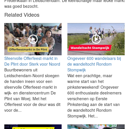
Frederiklaan in Leidschendam. De kleinschalige maar leuke markt
was goed bezocht.
Related Videos
Sfeervolle Offerfeest-markt in
Ongeveer 600 wandelaars bij
De Plint door Sterk voor Noord
de wandeltocht Rondom
Buurtbewoners uit
Stompwijk
Leidschendam-Noord sloegen
Wat een prachtige, maar
de handen ineen voor een
warme start van het
sfeervolle Offerfeest-markt in
pinksterweekend! Ongeveer
wijk- en dienstencentrum De
600 enthousiaste deelnemers
Plint van Woej. Met het
verschenen op Eerste
Offerfeest voor de deur was dit
Pinksterdag aan de start van
voor de...
de wandeltocht Rondom
Stompwijk. Het...