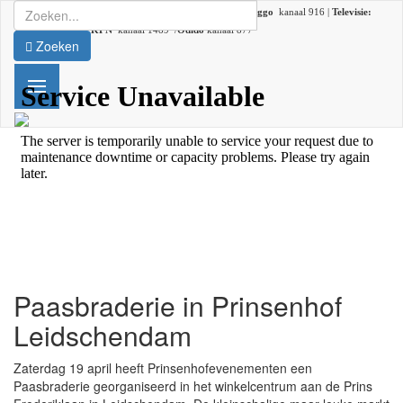
Radio:
107.2 FM |
DAB+:
kanaal 5C (DAB lokaal 33) |
Ziggo
kanaal 916 |
Televisie:
Ziggo
kanaal 41 /
KPN
kanaal 1489 /
Odido
kanaal 877
Zoeken
Paasbraderie in Prinsenhof
Leidschendam
Zaterdag 19 april heeft Prinsenhofevenementen een
Paasbraderie georganiseerd in het winkelcentrum aan de Prins