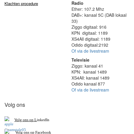
Radio
Klachten procedure
Ether: 107.2 Mhz
DAB+: kanaal 5C (DAB lokaal
33)
Ziggo digitaal: 916
KPN digitaal: 1189
XS4All digitaal: 1189
Odido digitaal:2192
Of via de livestream
Televisie
Ziggo: kanaal 41
KPN: kanaal 1489
XS4All: kanaal 1489
Odido kanaal 877
Of via de livestream
Volg ons
V
olg ons op L
inkedIn
Volg ons op Facebook