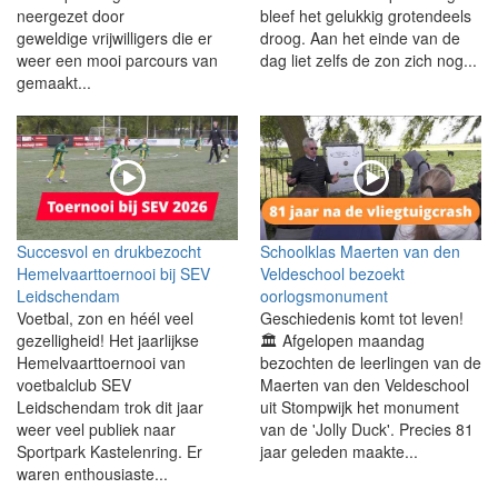
neergezet door
bleef het gelukkig grotendeels
geweldige vrijwilligers die er
droog. Aan het einde van de
weer een mooi parcours van
dag liet zelfs de zon zich nog...
gemaakt...
Succesvol en drukbezocht
Schoolklas Maerten van den
Hemelvaarttoernooi bij SEV
Veldeschool bezoekt
Leidschendam
oorlogsmonument
Voetbal, zon en héél veel
Geschiedenis komt tot leven!
gezelligheid! Het jaarlijkse
🏛️ Afgelopen maandag
Hemelvaarttoernooi van
bezochten de leerlingen van de
voetbalclub SEV
Maerten van den Veldeschool
Leidschendam trok dit jaar
uit Stompwijk het monument
weer veel publiek naar
van de 'Jolly Duck'. Precies 81
Sportpark Kastelenring. Er
jaar geleden maakte...
waren enthousiaste...