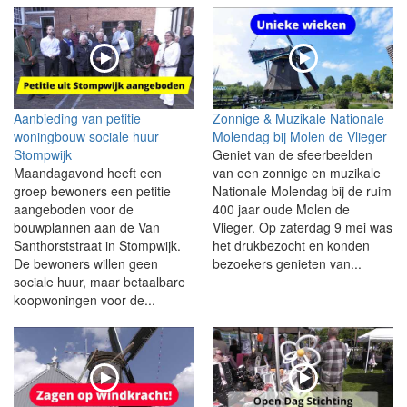
Aanbieding van petitie
Zonnige & Muzikale Nationale
woningbouw sociale huur
Molendag bij Molen de Vlieger
Stompwijk
Geniet van de sfeerbeelden
Maandagavond heeft een
van een zonnige en muzikale
groep bewoners een petitie
Nationale Molendag bij de ruim
aangeboden voor de
400 jaar oude Molen de
bouwplannen aan de Van
Vlieger. Op zaterdag 9 mei was
Santhorststraat in Stompwijk.
het drukbezocht en konden
De bewoners willen geen
bezoekers genieten van...
sociale huur, maar betaalbare
koopwoningen voor de...