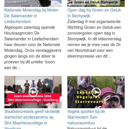
Nationale Molendag bij Molen
Open dag bij Groen en Geluk
De Salamander in
in Stompwijk
Leidschendam
Zaterdag 9 mei organiseerde
Afgelopen zaterdag opende
Stichting Groen en Geluk een
Houtzaagmolen De
zonovergoten open dag in
Salamander in Leidschendam
Stompwijk. In dit videoverslag
haar deuren voor de Nationale
nemen we je mee naar de Dr.
Molendag. Onze verslaggevers
van Noortstraat voor een
gingen langs om de sfeer te
sfeerimpressie van dit...
proeven bij dit unieke 'icoon
aan de...
Staatssecretaris geeft landelijk
Vogels spotten bij de
startschot eindexamens op
Starrevaart: Een
Sint-Maartenscollege in
natuuravontuur
Voorburg
Natuuravontuur bij de