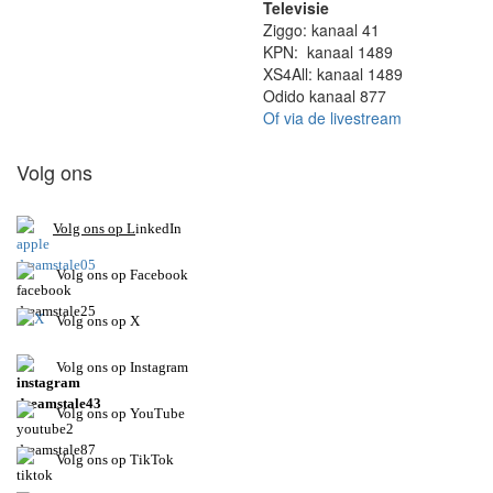
Televisie
Ziggo: kanaal 41
KPN: kanaal 1489
XS4All: kanaal 1489
Odido kanaal 877
Of via de livestream
Volg ons
V
olg ons op L
inkedIn
Volg ons op Facebook
Volg ons op X
Volg ons op Instagram
Volg
ons op
YouTube
Volg ons op TikTok