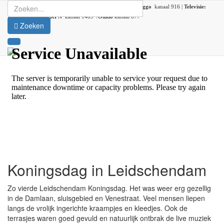
Radio:
107.2 FM |
DAB+:
kanaal 5C (DAB lokaal 33) |
Ziggo
kanaal 916 |
Televisie:
Ziggo
kanaal 41 /
KPN
kanaal 1489 /
Odido
kanaal 877
Zoeken
Koningsdag in Leidschendam
Zo vierde Leidschendam Koningsdag. Het was weer erg gezellig
in de Damlaan, sluisgebied en Venestraat. Veel mensen liepen
langs de vrolijk ingerichte kraampjes en kleedjes. Ook de
terrasjes waren goed gevuld en natuurlijk ontbrak de live muziek