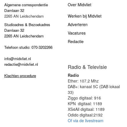
Over Midvliet
Algemene correspondentie
Damlaan 32
Werken bij Midvliet
2265 AN Leidschendam
Adverteren
Studioadres & Bezoekadres
Damlaan 32
Vacatures
2265 AN Leidschendam
Redactie
Telefoon studio: 070-3202266
info@midvliet.nl
redactie@midvliet.nl
Radio & Televisie
Radio
Klachten procedure
Ether: 107.2 Mhz
DAB+: kanaal 5C (DAB lokaal
33)
Ziggo digitaal: 916
KPN digitaal: 1189
XS4All digitaal: 1189
Odido digitaal:2192
Of via de livestream