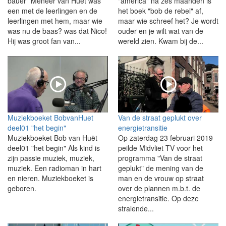
bauer" Meneer van Huët was
"america" na zes maanden is
een met de leerlingen en de
het boek "bob de rebel" af,
leerlingen met hem, maar wie
maar wie schreef het? Je wordt
was nu de baas? was dat Nico!
ouder en je wilt wat van de
Hij was groot fan van...
wereld zien. Kwam bij de...
Muziekboeket BobvanHuet
Van de straat geplukt over
deel01 "het begin"
energietransitie
Muziekboeket Bob van Huët
Op zaterdag 23 februari 2019
deel01 "het begin" Als kind is
peilde Midvliet TV voor het
zijn passie muziek, muziek,
programma "Van de straat
muziek. Een radioman in hart
geplukt" de mening van de
en nieren. Muziekboeket is
man en de vrouw op straat
geboren.
over de plannen m.b.t. de
energietransitie. Op deze
stralende...