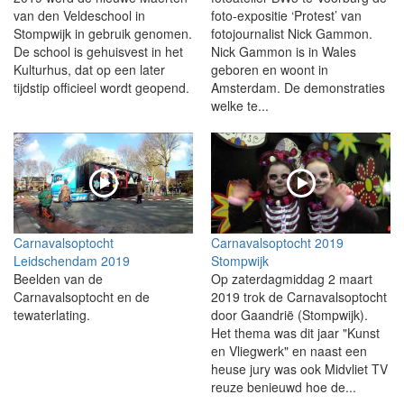
van den Veldeschool in
foto-expositie ‘Protest’ van
Stompwijk in gebruik genomen.
fotojournalist Nick Gammon.
De school is gehuisvest in het
Nick Gammon is in Wales
Kulturhus, dat op een later
geboren en woont in
tijdstip officieel wordt geopend.
Amsterdam. De demonstraties
welke te...
Carnavalsoptocht
Carnavalsoptocht 2019
Leidschendam 2019
Stompwijk
Beelden van de
Op zaterdagmiddag 2 maart
Carnavalsoptocht en de
2019 trok de Carnavalsoptocht
tewaterlating.
door Gaandrië (Stompwijk).
Het thema was dit jaar "Kunst
en Vliegwerk" en naast een
heuse jury was ook Midvliet TV
reuze benieuwd hoe de...