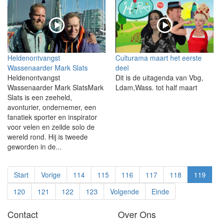
Heldenontvangst
Culturama maart het eerste
Wassenaarder Mark Slats
deel
Heldenontvangst
Dit is de uitagenda van Vbg,
Wassenaarder Mark SlatsMark
Ldam,Wass. tot half maart
Slats is een zeeheld,
avonturier, ondernemer, een
fanatiek sporter en inspirator
voor velen en zeilde solo de
wereld rond. Hij is tweede
geworden in de...
Start
Vorige
114
115
116
117
118
119
120
121
122
123
Volgende
Einde
Contact
Over Ons