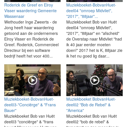
Roderick de Greef en Elroy
Muziekboeket-BobvanHuet-
Visser waardering Gemeente
deel04 "omroep Midvliet",
Wassenaar
"2017", "88jaar"...
Wethouder Inge Zweerts - de
Muziekboeket Bob van Huët
Jong heeft haar waardering
deel04 "omroep Midvliet",
getoond aan de ondernemers
"2017", "88jaar" en "afscheid"
Elroy Visser en Roderick de
de Overstap naar Midvliet "had
Greef. Roderick, Commercieel
ik 40 jaar eerder moeten
Directeur bij een software
doen!" 2017 het is K, 88jaar zie
bedrijf heeft het voor 400...
ik het nu goed lig daar...
Muziekboeket-BobvanHuet-
Muziekboeket BobvanHuet-
deel03-"Conciërge" & "Frans
deel02 "Bob de Rebel" &
Bauer"
"America"
Muziekboeket Bob van Huët
Muziekboeket Bob van Huët
deel03 "conciërge" & "frans
deel02 "bob de rebel" &