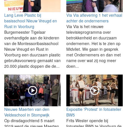
Lang Leve Plastic bij
Via Via aflevering 1 het verhaal
basisschool Nieuw Vreugd en
achter de ondernemers
Rust in Voorburg
Via Via is het nieuwe
Burgemeester Tigelaar
televisieprogramma over
overhandigde aan de kinderen
betrokkenheid en duurzaam
van de Montessoribasisschool
ondernemen. Het is te zien op
Nieuw Vreugd en Rust in
Midvliet. We gaan in gesprek
Voorburg een duurzaam plastic
met Ondernemers en dan met
gebruiksvoorwerp gemaakt van
name over wat zij nog meer
20.000 plastic doppen die de...
doen...
Nieuwe Maerten van den
Expositie 'Protest' in fotoatelier
Veldeschool in Stompwijk
BW5
Op dinsdagochtend 5 maart
Frits Wester opende bij
2019 werd de nieuwe Maerten
fotoatelier BW5 te Voorburg de